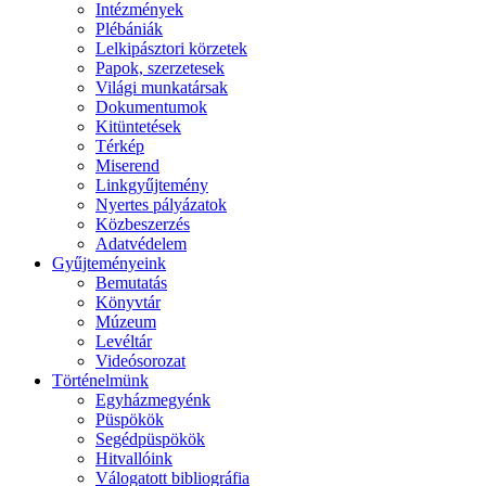
Intézmények
Plébániák
Lelkipásztori körzetek
Papok, szerzetesek
Világi munkatársak
Dokumentumok
Kitüntetések
Térkép
Miserend
Linkgyűjtemény
Nyertes pályázatok
Közbeszerzés
Adatvédelem
Gyűjteményeink
Bemutatás
Könyvtár
Múzeum
Levéltár
Videósorozat
Történelmünk
Egyházmegyénk
Püspökök
Segédpüspökök
Hitvallóink
Válogatott bibliográfia