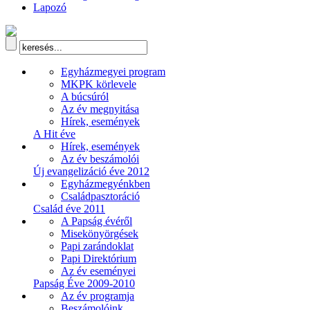
Lapozó
Egyházmegyei program
MKPK körlevele
A búcsúról
Az év megnyitása
Hírek, események
A Hit éve
Hírek, események
Az év beszámolói
Új evangelizáció éve 2012
Egyházmegyénkben
Családpasztoráció
Család éve 2011
A Papság évéről
Misekönyörgések
Papi zarándoklat
Papi Direktórium
Az év eseményei
Papság Éve 2009-2010
Az év programja
Beszámolóink