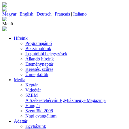
Magyar
|
English
|
Deutsch
|
Francais
|
Italiano
Menü
Híreink
Programajánló
Beszámolóink
Legutóbbi bejegyzések
Állandó híreink
Eseménynaptár
Keresés, szűrés
Ünnepkörök
Média
Képtár
Videótár
SZEM
A Székesfehérvári Egyházmegye Magazinja
Hangtár
Szentföld 2008
Napi evangélium
Adattár
Egyházunk