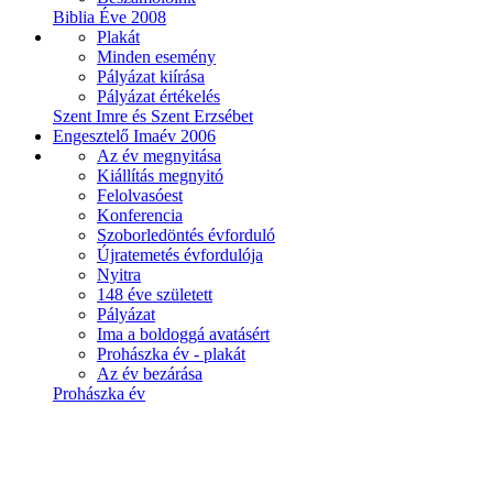
Biblia Éve 2008
Plakát
Minden esemény
Pályázat kiírása
Pályázat értékelés
Szent Imre és Szent Erzsébet
Engesztelő Imaév 2006
Az év megnyitása
Kiállítás megnyitó
Felolvasóest
Konferencia
Szoborledöntés évforduló
Újratemetés évfordulója
Nyitra
148 éve született
Pályázat
Ima a boldoggá avatásért
Prohászka év - plakát
Az év bezárása
Prohászka év