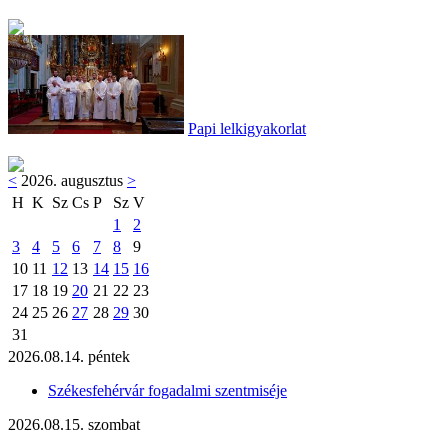
Papi lelkigyakorlat
<
2026. augusztus
>
H
K
Sz
Cs
P
Sz
V
1
2
3
4
5
6
7
8
9
10
11
12
13
14
15
16
17
18
19
20
21
22
23
24
25
26
27
28
29
30
31
2026.08.14. péntek
Székesfehérvár fogadalmi szentmiséje
2026.08.15. szombat