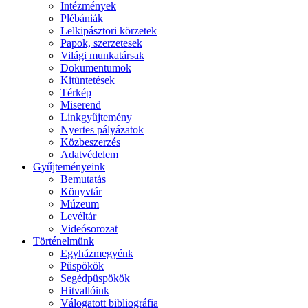
Intézmények
Plébániák
Lelkipásztori körzetek
Papok, szerzetesek
Világi munkatársak
Dokumentumok
Kitüntetések
Térkép
Miserend
Linkgyűjtemény
Nyertes pályázatok
Közbeszerzés
Adatvédelem
Gyűjteményeink
Bemutatás
Könyvtár
Múzeum
Levéltár
Videósorozat
Történelmünk
Egyházmegyénk
Püspökök
Segédpüspökök
Hitvallóink
Válogatott bibliográfia