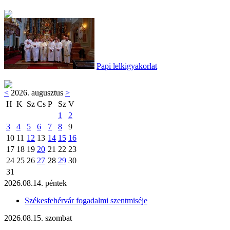
Papi lelkigyakorlat
<
2026. augusztus
>
H
K
Sz
Cs
P
Sz
V
1
2
3
4
5
6
7
8
9
10
11
12
13
14
15
16
17
18
19
20
21
22
23
24
25
26
27
28
29
30
31
2026.08.14. péntek
Székesfehérvár fogadalmi szentmiséje
2026.08.15. szombat