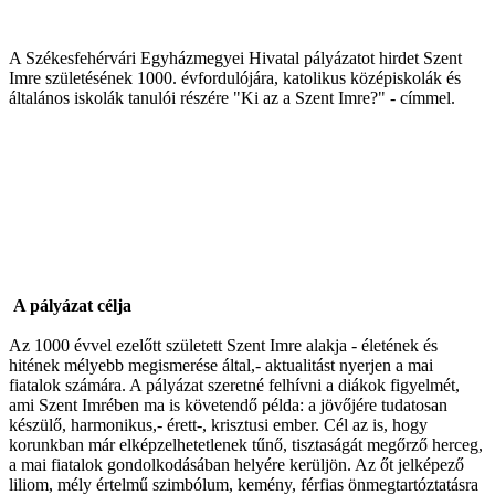
A Székesfehérvári Egyházmegyei Hivatal pályázatot hirdet Szent
Imre születésének 1000. évfordulójára, katolikus középiskolák és
általános iskolák tanulói részére "Ki az a Szent Imre?" - címmel.
A pályázat célja
Az 1000 évvel ezelőtt született Szent Imre alakja - életének és
hitének mélyebb megismerése által,- aktualitást nyerjen a mai
fiatalok számára. A pályázat szeretné felhívni a diákok figyelmét,
ami Szent Imrében ma is követendő példa: a jövőjére tudatosan
készülő, harmonikus,- érett-, krisztusi ember. Cél az is, hogy
korunkban már elképzelhetetlenek tűnő, tisztaságát megőrző herceg,
a mai fiatalok gondolkodásában helyére kerüljön. Az őt jelképező
liliom, mély értelmű szimbólum, kemény, férfias önmegtartóztatásra