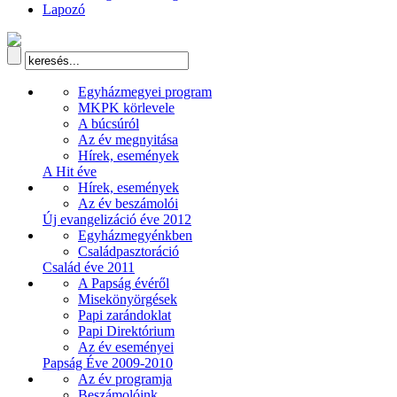
Lapozó
Egyházmegyei program
MKPK körlevele
A búcsúról
Az év megnyitása
Hírek, események
A Hit éve
Hírek, események
Az év beszámolói
Új evangelizáció éve 2012
Egyházmegyénkben
Családpasztoráció
Család éve 2011
A Papság évéről
Misekönyörgések
Papi zarándoklat
Papi Direktórium
Az év eseményei
Papság Éve 2009-2010
Az év programja
Beszámolóink