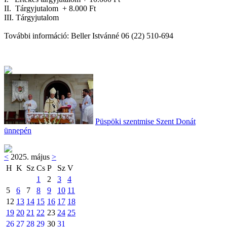
II. Tárgyjutalom + 8.000 Ft
III. Tárgyjutalom
További információ: Beller Istvánné 06 (22) 510-694
Püspöki szentmise Szent Donát
ünnepén
<
2025. május
>
H
K
Sz
Cs
P
Sz
V
1
2
3
4
5
6
7
8
9
10
11
12
13
14
15
16
17
18
19
20
21
22
23
24
25
26
27
28
29
30
31