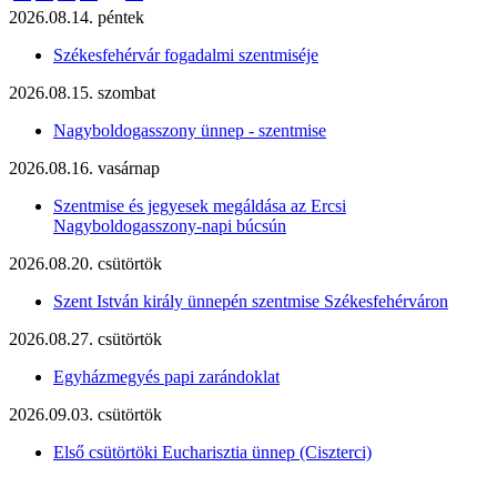
2026.08.14. péntek
Székesfehérvár fogadalmi szentmiséje
2026.08.15. szombat
Nagyboldogasszony ünnep - szentmise
2026.08.16. vasárnap
Szentmise és jegyesek megáldása az Ercsi
Nagyboldogasszony-napi búcsún
2026.08.20. csütörtök
Szent István király ünnepén szentmise Székesfehérváron
2026.08.27. csütörtök
Egyházmegyés papi zarándoklat
2026.09.03. csütörtök
Első csütörtöki Eucharisztia ünnep (Ciszterci)