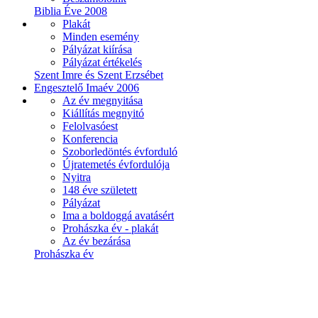
Biblia Éve 2008
Plakát
Minden esemény
Pályázat kiírása
Pályázat értékelés
Szent Imre és Szent Erzsébet
Engesztelő Imaév 2006
Az év megnyitása
Kiállítás megnyitó
Felolvasóest
Konferencia
Szoborledöntés évforduló
Újratemetés évfordulója
Nyitra
148 éve született
Pályázat
Ima a boldoggá avatásért
Prohászka év - plakát
Az év bezárása
Prohászka év