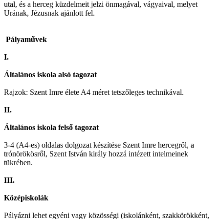
utal, és a herceg küzdelmeit jelzi önmagával, vágyaival, melyet
Urának, Jézusnak ajánlott fel.
Pályaművek
I.
Általános iskola alsó tagozat
Rajzok: Szent Imre élete A4 méret tetszőleges technikával.
II.
Általános iskola felső tagozat
3-4 (A4-es) oldalas dolgozat készítése Szent Imre hercegről, a
trónörökösről, Szent István király hozzá intézett intelmeinek
tükrében.
III.
Középiskolák
Pályázni lehet egyéni vagy közösségi (iskolánként, szakkörökként,