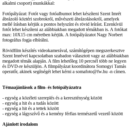
alkalmi csoport) munkákkal:
Fotópályázat: Fotót vagy fotóalbumot lehet készíteni Szent Imrét
ábrázoló köztéri szobrokról, művészeti ábrázolásokról, amelyek
mellé írásban kérjük a pontos helyszínt és rövid leírást. Ezenkívül
fotót lehet készíteni az alábbiakban megadott témákban is. A fotókat
max: 10X15 cm méretben kérjük. A fotópályázatot Nagy Norbert
fotográfus fogja elbírálni.
Rövidfilm készítés videokamerával, számítógépen megszerkesztve
Szent Imrével kapcsolatban szabadon választott vagy az alábbiakban
megadott témák alapján. A film lehetőleg 10 percnél több ne legyen
és DVD-re készüljön. A filmpályázat koordinátora Somogyi Tamás
operatőr, akinek segítségét lehet kérni a somafoto@fw.hu -n címen.
Témaajánlások a film- és fotópályázatra
- egység a közéleti szereplés és a kereszténység között
- egység a hit és a tudás között
- egység a hit és a tettek között
- egység a lágyszívű és a kemény férfias természetű vezető között
Ajánlott irodalom