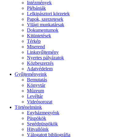
Intézmények
Plébániák
Lelkipásztori körzetek
Papok, szerzetesek
Világi munkatársak
Dokumentumok
Kitüntetések
Térkép
Miserend
Linkgyűjtemény
Nyertes pályázatok
Közbeszerzés
Adatvédelem
Gyűjteményeink
Bemutatás
Könyvtár
Múzeum
Levéltár
Videósorozat
Történelmünk
Egyházmegyénk
Püspökök
Segédpüspökök
Hitvallóink
Válogatott bibliográfia