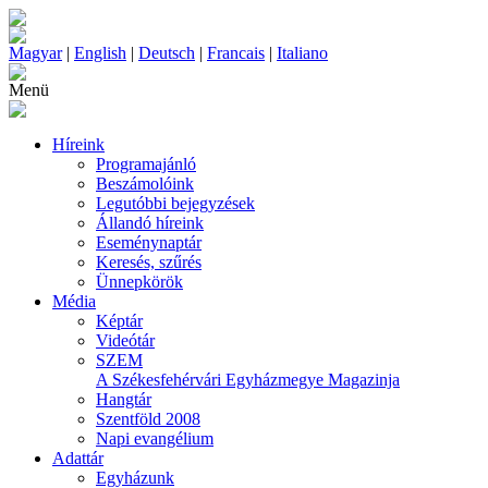
Magyar
|
English
|
Deutsch
|
Francais
|
Italiano
Menü
Híreink
Programajánló
Beszámolóink
Legutóbbi bejegyzések
Állandó híreink
Eseménynaptár
Keresés, szűrés
Ünnepkörök
Média
Képtár
Videótár
SZEM
A Székesfehérvári Egyházmegye Magazinja
Hangtár
Szentföld 2008
Napi evangélium
Adattár
Egyházunk