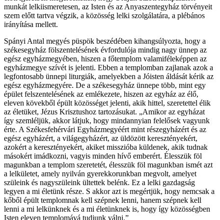
munkát lelkiismeretesen, az Isten és az Anyaszentegyház törvényeit
szem előtt tartva végzik, a közösség lelki szolgálatára, a plébános
irányítása mellett.
Spányi Antal megyés püspök beszédében kihangsúlyozta, hogy a
székesegyház fölszentelésének évfordulója mindig nagy ünnep az
egész egyházmegyében, hiszen a főtemplom valamiféleképpen az
egyházmegye szívét is jelenti. Ebben a templomban zajlanak azok a
legfontosabb ünnepi liturgiák, amelyekben a Jóisten áldását kérik az
egész egyházmegyére. De a székesegyház ünnepe több, mint egy
épület felszentelésének az emlékezete, hiszen az egyház az élő,
eleven kövekből épült közösséget jelenti, akik hittel, szeretettel élik
az életüket, Jézus Krisztushoz tartozásukat. „Amikor az egyházat
így szemléljük, akkor látjuk, hogy mindannyian felelősek vagyunk
érte. A Székesfehérvári Egyházmegyéért mint részegyházért és az
egész egyházért, a világegyházért, az üldözött keresztényekért,
azokért a keresztényekért, akiket misszióba küldenek, akik tudnak
másokért imádkozni, vagyis minden hívő emberért. Élesszük föl
magunkban a templom szeretetét, élesszük föl magunkban ismét azt
a lelkületet, amely nyilván gyerekkorunkban megvolt, amelyet
szüleink és nagyszüleink ültettek belénk. Ez a lelki gazdagság
legyen a mi életünk része. S akkor azt is megértjük, hogy nemcsak a
kőből épült templomnak kell szépnek lenni, hanem szépnek kell
lenni a mi lelkünknek és a mi életünknek is, hogy így közösségben
Isten eleven templomává tudjunk válni.”