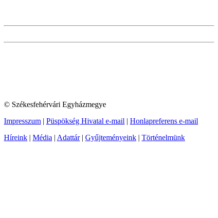
© Székesfehérvári Egyházmegye
Impresszum
|
Püspökség Hivatal e-mail
|
Honlapreferens e-mail
Híreink
|
Média
|
Adattár
|
Gyűjteményeink
|
Történelmünk