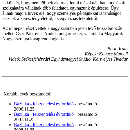
lelkületét, hogy nem többek akarnak lenni másoknál, hanem mások
szolgálatára vállalnak több feladatot, egyházunk épülésére. Úgy
állnak majd a hívek elé, hogy személyes példájukkal is tanúságot
tesznek a keresztény életről, az egyházias lelkületről.
Az ünnepen részt vettek a nagy számban jelen levő hozzátartozók
mellett Cser-Palkovics András polgármester, valamint a Magyarok
Nagyasszonya lovagrend tagjai is.
Berta Kata
Képek: Kovács Marcell
Videó: Székesfehérvári Egyházmegyei Stúdió, Körtvélyes Tivadar
Korábbi évek beszámolói:
Bazilika - felszentelési évforduló
- beszámoló
2006.11.25.
Bazilika - felszentelési évforduló
- beszámoló
2007.11.25.
Bazilika - felszentelési évforduló
- beszámoló
2008.11.25.