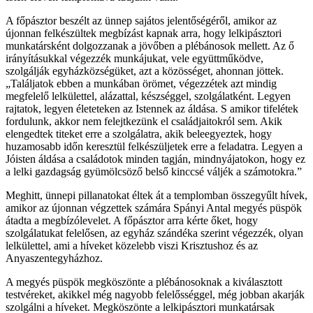
A főpásztor beszélt az ünnep sajátos jelentőségéről, amikor az
újonnan felkészültek megbízást kapnak arra, hogy lelkipásztori
munkatársként dolgozzanak a jövőben a plébánosok mellett. Az ő
irányításukkal végezzék munkájukat, vele együttműködve,
szolgálják egyházközségüket, azt a közösséget, ahonnan jöttek.
„Találjatok ebben a munkában örömet, végezzétek azt mindig
megfelelő lelkülettel, alázattal, készséggel, szolgálatként. Legyen
rajtatok, legyen életeteken az Istennek az áldása. S amikor tifelétek
fordulunk, akkor nem felejtkezünk el családjaitokról sem. Akik
elengedtek titeket erre a szolgálatra, akik beleegyeztek, hogy
huzamosabb időn keresztül felkészüljetek erre a feladatra. Legyen a
Jóisten áldása a családotok minden tagján, mindnyájatokon, hogy ez
a lelki gazdagság gyümölcsöző belső kinccsé váljék a számotokra.”
Meghitt, ünnepi pillanatokat éltek át a templomban összegyűlt hívek,
amikor az újonnan végzettek számára Spányi Antal megyés püspök
átadta a megbízólevelet. A főpásztor arra kérte őket, hogy
szolgálatukat felelősen, az egyház szándéka szerint végezzék, olyan
lelkülettel, ami a híveket közelebb viszi Krisztushoz és az
Anyaszentegyházhoz.
A megyés püspök megköszönte a plébánosoknak a kiválasztott
testvéreket, akikkel még nagyobb felelősséggel, még jobban akarják
szolgálni a híveket. Megköszönte a lelkipásztori munkatársak