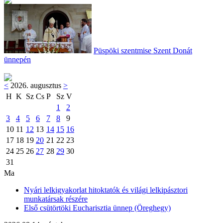
Püspöki szentmise Szent Donát
ünnepén
<
2026. augusztus
>
H
K
Sz
Cs
P
Sz
V
1
2
3
4
5
6
7
8
9
10
11
12
13
14
15
16
17
18
19
20
21
22
23
24
25
26
27
28
29
30
31
Ma
Nyári lelkigyakorlat hitoktatók és világi lelkipásztori
munkatársak részére
Első csütörtöki Eucharisztia ünnep (Öreghegy)