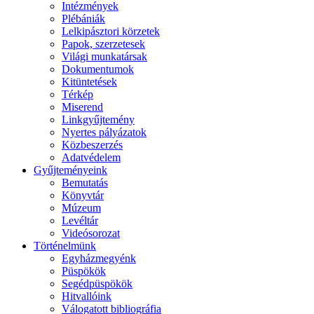
Intézmények
Plébániák
Lelkipásztori körzetek
Papok, szerzetesek
Világi munkatársak
Dokumentumok
Kitüntetések
Térkép
Miserend
Linkgyűjtemény
Nyertes pályázatok
Közbeszerzés
Adatvédelem
Gyűjteményeink
Bemutatás
Könyvtár
Múzeum
Levéltár
Videósorozat
Történelmünk
Egyházmegyénk
Püspökök
Segédpüspökök
Hitvallóink
Válogatott bibliográfia