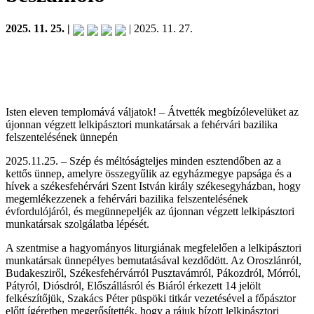
2025. 11. 25. |
| 2025. 11. 27.
Isten eleven templomává váljatok! – Átvették megbízólevelüket az
újonnan végzett lelkipásztori munkatársak a fehérvári bazilika
felszentelésének ünnepén
2025.11.25. – Szép és méltóságteljes minden esztendőben az a
kettős ünnep, amelyre összegyűlik az egyházmegye papsága és a
hívek a székesfehérvári Szent István király székesegyházban, hogy
megemlékezzenek a fehérvári bazilika felszentelésének
évfordulójáról, és megünnepeljék az újonnan végzett lelkipásztori
munkatársak szolgálatba lépését.
A szentmise a hagyományos liturgiának megfelelően a lelkipásztori
munkatársak ünnepélyes bemutatásával kezdődött. Az Oroszlánról,
Budakesziről, Székesfehérvárról Pusztavámról, Pákozdról, Mórról,
Pátyról, Diósdról, Előszállásról és Biáról érkezett 14 jelölt
felkészítőjük, Szakács Péter püspöki titkár vezetésével a főpásztor
előtt ígéretben megerősítették, hogy a rájuk bízott lelkipásztori