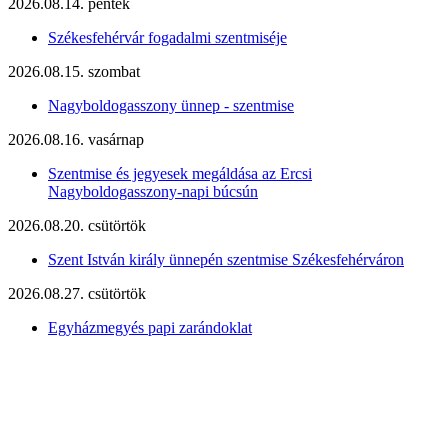
2026.08.14. péntek
Székesfehérvár fogadalmi szentmiséje
2026.08.15. szombat
Nagyboldogasszony ünnep - szentmise
2026.08.16. vasárnap
Szentmise és jegyesek megáldása az Ercsi
Nagyboldogasszony-napi búcsún
2026.08.20. csütörtök
Szent István király ünnepén szentmise Székesfehérváron
2026.08.27. csütörtök
Egyházmegyés papi zarándoklat