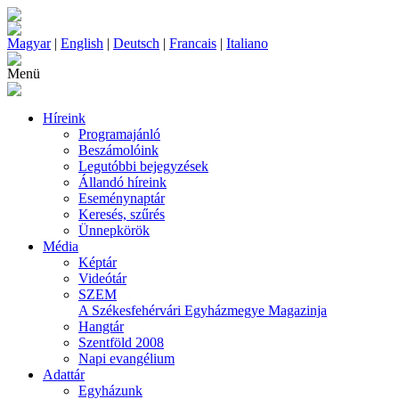
Magyar
|
English
|
Deutsch
|
Francais
|
Italiano
Menü
Híreink
Programajánló
Beszámolóink
Legutóbbi bejegyzések
Állandó híreink
Eseménynaptár
Keresés, szűrés
Ünnepkörök
Média
Képtár
Videótár
SZEM
A Székesfehérvári Egyházmegye Magazinja
Hangtár
Szentföld 2008
Napi evangélium
Adattár
Egyházunk