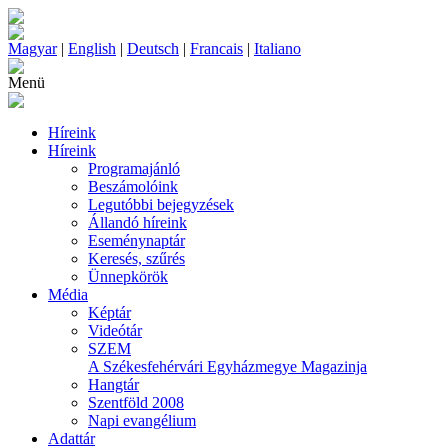
Magyar
|
English
|
Deutsch
|
Francais
|
Italiano
Menü
Híreink
Híreink
Programajánló
Beszámolóink
Legutóbbi bejegyzések
Állandó híreink
Eseménynaptár
Keresés, szűrés
Ünnepkörök
Média
Képtár
Videótár
SZEM
A Székesfehérvári Egyházmegye Magazinja
Hangtár
Szentföld 2008
Napi evangélium
Adattár