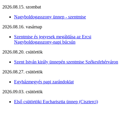
2026.08.15. szombat
Nagyboldogasszony ünnep - szentmise
2026.08.16. vasárnap
Szentmise és jegyesek megáldása az Ercsi
Nagyboldogasszony-napi búcsún
2026.08.20. csütörtök
Szent István király ünnepén szentmise Székesfehérváron
2026.08.27. csütörtök
Egyházmegyés papi zarándoklat
2026.09.03. csütörtök
Első csütörtöki Eucharisztia ünnep (Ciszterci)