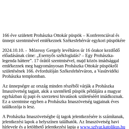
166 éve született Prohászka Ottokár püspök – Konferenciával és
ünnepi szentmisével emlékeznek Székesfehérvár egykori püspökére
2024.10.10. - Mózessy Gergely levéltáros úr 16 órakor kezdődő
előadásának címe: „Esernyős székfoglalás? – Egy Prohászka-
legenda háttere”. 17 órától szentmisével, majd közös imádsággal
emlékeznek meg hagyományosan Prohászka Ottokár püspökről
s
zületésének 166. évfordulóján
Székesfehérváron,
a Vasútvidéki
Prohászka templomban
.
Az ünnepségre az ország minden részéből várják a Prohászka
Imaszövetség tagjait, akik a szentéletű püspök példájára a magyar
egyházban új papi és szerzetesi hivatások születéséért imádkoznak.
Ez a szentmise egyben a Prohászka Imaszövetség tagjainak éves
találkozója is lesz.
A Prohászka Imaszövetségbe új tagok jelentkezésére is számítanak,
jelentkezési lapok a helyszínen találhatók. Az Imaszövetség havi
hírlevele és a letölthető jelentkezési lapja a
www.szfvar.katolikus.hu