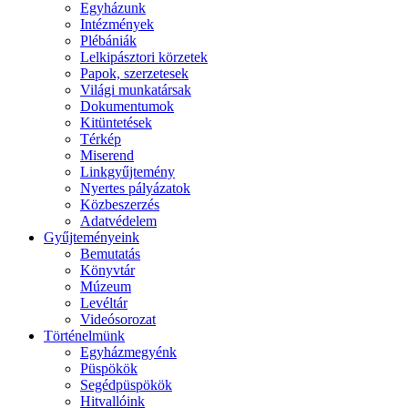
Egyházunk
Intézmények
Plébániák
Lelkipásztori körzetek
Papok, szerzetesek
Világi munkatársak
Dokumentumok
Kitüntetések
Térkép
Miserend
Linkgyűjtemény
Nyertes pályázatok
Közbeszerzés
Adatvédelem
Gyűjteményeink
Bemutatás
Könyvtár
Múzeum
Levéltár
Videósorozat
Történelmünk
Egyházmegyénk
Püspökök
Segédpüspökök
Hitvallóink