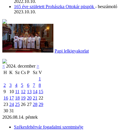
2022.10.10.
165 éve született Prohászka Ottokár püspök
- beszámoló
2023.10.10.
Papi lelkigyakorlat
<
2024. december
>
H
K
Sz
Cs
P
Sz
V
1
2
3
4
5
6
7
8
9
10
11
12
13
14
15
16
17
18
19
20
21
22
23
24
25
26
27
28
29
30
31
2026.08.14. péntek
Székesfehérvár fogadalmi szentmiséje