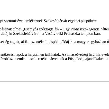
epi szentmisével emlékeznek Székesfehérvár egykori püspökére
dásának címe: „Esernyős székfoglalás? – Egy Prohászka-legenda hátte
ordulóján
Székesfehérváron,
a Vasútvidéki Prohászka templomban
.
ség tagjait, akik a szentéletű püspök példájára a magyar egyházban új
ntkezési lapok a helyszínen találhatók. Az Imaszövetség havi hírlevele é
 a Prohászka emlékmise keretében átvehetik a Püspökség ajándékaként 