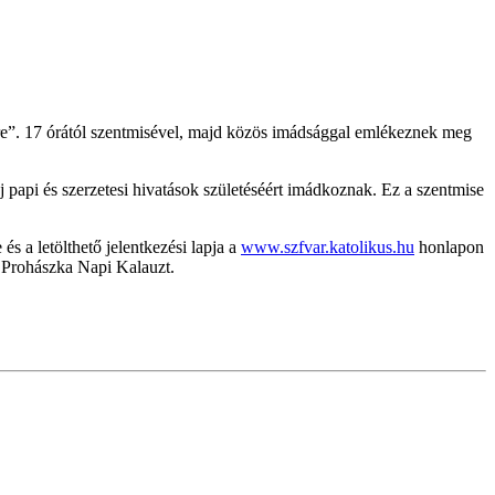
re”. 17 órától szentmisével, majd közös imádsággal emlékeznek meg
 papi és szerzetesi hivatások születéséért imádkoznak. Ez a szentmise
s a letölthető jelentkezési lapja a
www.szfvar.katolikus.hu
honlapon
a Prohászka Napi Kalauzt.