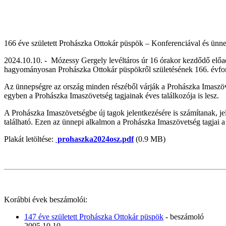
166 éve született Prohászka Ottokár püspök – Konferenciával és ünn
2024.10.10. - Mózessy Gergely levéltáros úr 16 órakor kezdődő előa
hagyományosan Prohászka Ottokár püspökről s
zületésének 166. évf
Az ünnepségre az ország minden részéből várják a Prohászka Imaszövet
egyben a Prohászka Imaszövetség tagjainak éves találkozója is lesz.
A Prohászka Imaszövetségbe új tagok jelentkezésére is számítanak, jele
található. Ezen az ünnepi alkalmon a Prohászka Imaszövetség tagjai
Plakát letöltése:
prohaszka2024osz.pdf
(0.9 MB)
Korábbi évek beszámolói:
147 éve született Prohászka Ottokár püspök
- beszámoló
2005.10.10.