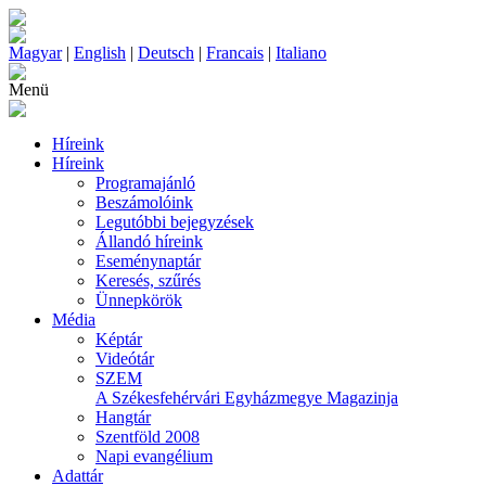
Magyar
|
English
|
Deutsch
|
Francais
|
Italiano
Menü
Híreink
Híreink
Programajánló
Beszámolóink
Legutóbbi bejegyzések
Állandó híreink
Eseménynaptár
Keresés, szűrés
Ünnepkörök
Média
Képtár
Videótár
SZEM
A Székesfehérvári Egyházmegye Magazinja
Hangtár
Szentföld 2008
Napi evangélium
Adattár