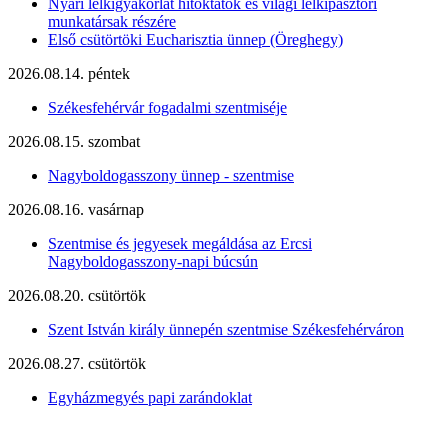
Nyári lelkigyakorlat hitoktatók és világi lelkipásztori
munkatársak részére
Első csütörtöki Eucharisztia ünnep (Öreghegy)
2026.08.14. péntek
Székesfehérvár fogadalmi szentmiséje
2026.08.15. szombat
Nagyboldogasszony ünnep - szentmise
2026.08.16. vasárnap
Szentmise és jegyesek megáldása az Ercsi
Nagyboldogasszony-napi búcsún
2026.08.20. csütörtök
Szent István király ünnepén szentmise Székesfehérváron
2026.08.27. csütörtök
Egyházmegyés papi zarándoklat