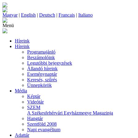
Magyar
|
English
|
Deutsch
|
Francais
|
Italiano
Menü
Híreink
Híreink
Programajánló
Beszámolóink
Legutóbbi bejegyzések
Állandó híreink
Eseménynaptár
Keresés, szűrés
Ünnepkörök
Média
Képtár
Videótár
SZEM
A Székesfehérvári Egyházmegye Magazinja
Hangtár
Szentföld 2008
Napi evangélium
Adattár