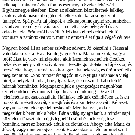
lelkinapja minden évben fontos esemény a Székesfehérvári
Egyházmegye életében. Ezen az alkalmon készülhetnek lelkileg
azok is, akik másokat segítenek felkészülni karácsony szent
ünnepére. Spányi Antal püspök a lelkinapot megnyitó szentmisében
az adventi remény és várakozás mellett a szív békéjéről és az
odaadott élet öröméről beszélt. A lelkinap elmélkedéseinek fő
vonulata a zarándoklat volt, mint az emberi élet útja a végső cél felé.
Nagyon közel áll az ember szívéhez advent. Jó készülni a Jézussal
való találkozásra. Ha a Boldogságos Szűz Máriát nézzük, vagy a
prófétákat is, vagy mindazokat, akik Istennek szentelték életüket,
béke és remény volt a szívükben – kezdte gondolatait a főpásztor, és
hozzátette, hogy a remény akkor igazi, ha békesség és öröm születik
meg bennünk. „Sok mindenért aggódunk. Nyugtalanítanak a világ
hírei, amelyek ki tudja, hogy igazak-e, és sokszor inkább lefelé
húznak bennünket. Megtapasztaljuk a gyengeséget magunkban,
szeretteinkben, és mindezt fájdalmasan éljük meg. De az Úr
jelenlétét is megtapasztaljuk. Halljuk-e lelkünk csöndjében az Isten
hozzánk intézett szavát, a meghívás és a küldetés szavát? Képesek
vagyunk-e ennek engedelmeskedni? Mert ha igen, akkor
megszületik bennünk a béke. Bár a világ nyugtalanít, a mindennapi
küzdelem fáraszt, de mégis legbelül csönd és békesség lesz
bennünk, mert az Istennek adtuk az életünket. Ahogy adta Mária és
József, vagy minden egyes szent. Ez az odaadott élet örömet szült
bennük. Mert az ember csak azt tudja jól tenni, amit nem keserűen,