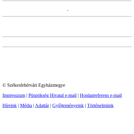
© Székesfehérvári Egyházmegye
Impresszum
|
Püspökség Hivatal e-mail
|
Honlapreferens e-mail
Híreink
|
Média
|
Adattár
|
Gyűjteményeink
|
Történelmünk