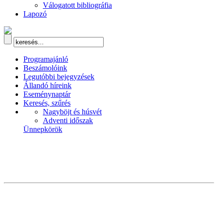
Válogatott bibliográfia
Lapozó
Programajánló
Beszámolóink
Legutóbbi bejegyzések
Állandó híreink
Eseménynaptár
Keresés, szűrés
Nagyböjt és húsvét
Adventi időszak
Ünnepkörök