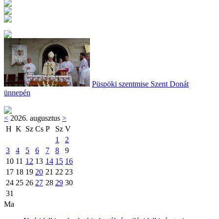
Püspöki szentmise Szent Donát
ünnepén
<
2026. augusztus
>
H
K
Sz
Cs
P
Sz
V
1
2
3
4
5
6
7
8
9
10
11
12
13
14
15
16
17
18
19
20
21
22
23
24
25
26
27
28
29
30
31
Ma