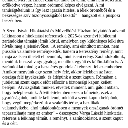
erőlködve végez, hanem örömmel képes elvégezni. A mi
tanúságtételünk is így lesz igazán hiteles, a lélek öröméből és a
békességes szív bizonyosságából fakadó” – hangzott el a püspöki
beszédben.
A Szent István Hitoktatási és Művelődési Házban folytatódó adventi
lelkinapon a hitoktatási referensek a 2025-ös szentévi jubileumi
zarándoklat témáját járták körül, amelyben egy különleges lelki útra
hívták meg a jelenlevőket. „A remény, ami elindított minket, nem
pusztán valamiféle reménykedés, hanem a keresztény remény, amit
maga az Isten ültetett el bennünk, mint isteni erény. Zarándokoltunk,
mentünk busszal vagy gyalog, mentünk együtt és külön-külön is. A
zarándoklat mindig a hazatérés gondolatát ébreszti fel az emberben.
Amikor megyünk egy szent hely felé, akkor lélekben az Isten
országa felé igyekszünk, és átlépünk a szent kapun. Rómában a
jubileumi szent kapuk előtt először a biztonsági kapun kellett
belépni. Átvizsgáltak minket, elvettek mindent, ami gátolt abban,
hogy beléphessünk. Átvitt értelemben ezek a bűneink, ezek a
gyarlóságaink, amit le kell tenni, mielőtt a szent kapun belépünk,
hogy végül megérkezünk a szakrális térbe, a bazilikák
valamelyikébe, ahol tulajdonképpen a mennyek országának örömét
tapasztalhatja meg az ember” – összegezte Varga László hitoktatási
referens a lelkinap témáit, a reményt, a zarándoklatot, a szent kaput
és a célt.