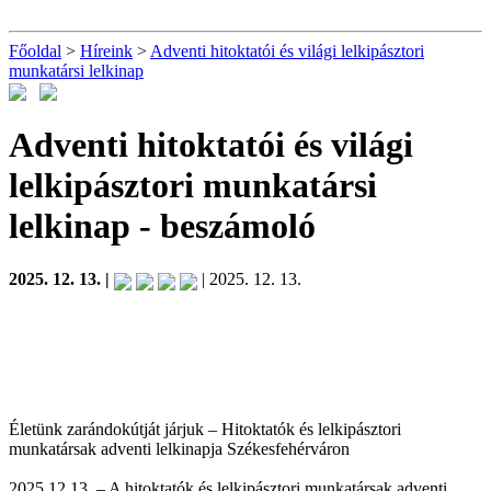
Főoldal
>
Híreink
>
Adventi hitoktatói és világi lelkipásztori
munkatársi lelkinap
Adventi hitoktatói és világi
lelkipásztori munkatársi
lelkinap
- beszámoló
2025. 12. 13. |
| 2025. 12. 13.
Életünk zarándokútját járjuk – Hitoktatók és lelkipásztori
munkatársak adventi lelkinapja Székesfehérváron
2025.12.13. – A hitoktatók és lelkipásztori munkatársak adventi