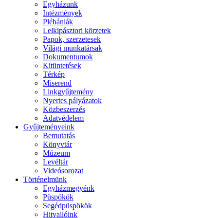
Egyházunk
Intézmények
Plébániák
Lelkipásztori körzetek
Papok, szerzetesek
Világi munkatársak
Dokumentumok
Kitüntetések
Térkép
Miserend
Linkgyűjtemény
Nyertes pályázatok
Közbeszerzés
Adatvédelem
Gyűjteményeink
Bemutatás
Könyvtár
Múzeum
Levéltár
Videósorozat
Történelmünk
Egyházmegyénk
Püspökök
Segédpüspökök
Hitvallóink