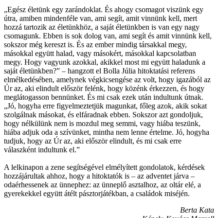
„Egész életünk egy zarándoklat. És ahogy csomagot viszünk egy
útra, amiben mindenféle van, ami segít, amit vinnünk kell, mert
hozzá tartozik az életünkhöz, a saját életünkben is van egy nagy
csomagunk. Ebben is sok dolog van, ami segít és amit vinnünk kell,
sokszor még kereszt is. És az ember mindig társakkal megy,
másokkal együtt halad, vagy másokért, másokkal kapcsolatban
megy. Hogy vagyunk azokkal, akikkel most mi együtt haladunk a
saját életünkben?” – hangzott el Bolla Júlia hitoktatási referens
elmélkedésében, amelynek végkicsengése az volt, hogy igazából az
Úr az, aki elindult először felénk, hogy közénk érkezzen, és hogy
meglátogasson bennünket. És mi csak ezek után indultunk útnak.
„Jó, hogyha erre figyelmeztetjük magunkat, főleg azok, akik sokat
szolgálnak másokat, és elfáradnak ebben. Sokszor azt gondoljuk,
hogy nélkülünk nem is mozdul meg semmi, vagy hiába teszünk,
hiába adjuk oda a szívünket, mintha nem lenne értelme. Jó, hogyha
tudjuk, hogy az Úr az, aki először elindult, és mi csak erre
válaszként indultunk el.”
A lelkinapon a zene segítségével elmélyített gondolatok, kérdések
hozzájárultak ahhoz, hogy a hitoktatók is – az adventet járva –
odaérhessenek az ünnephez: az ünneplő asztalhoz, az oltár elé, a
gyerekekkel együtt átélt pásztorjátékban, a családok miséjén.
Berta Kata