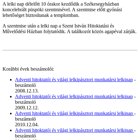
A lelki nap délelőtt 10 órakor kezdődik a Székesegyházban
koncelebrált püspöki szentmisével. A szentmise előtt gyónási
lehetőséget biztosítanak a templomban.
A szentmise után a lelki nap a Szent István Hitoktatási és
Művelődési Házban folytatódik. A találkozót közös agapéval zárják.
Korábbi évek beszámolói:
Adventi hitoktatói és világi lelkipásztori munkatársi lelkinap
-
beszámoló
2008.12.13.
Adventi hitoktatói és világi lelkipásztori munkatársi lelkinap
-
beszámoló
2009.12.12.
Adventi hitoktatói és világi lelkipásztori munkatársi lelkinap
-
beszámoló
2010.12.04.
Adventi hitoktatói és világi lelkipásztori munkatársi lelkinap
-
beszámoló