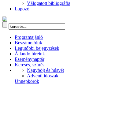
Válogatott bibliográfia
Lapozó
Programajánló
Beszámolóink
Legutóbbi bejegyzések
Állandó híreink
Eseménynaptár
Keresés, szűrés
Nagyböjt és húsvét
Adventi időszak
Ünnepkörök