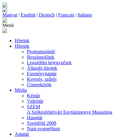
Magyar
|
English
|
Deutsch
|
Francais
|
Italiano
Menü
Híreink
Híreink
Programajánló
Beszámolóink
Legutóbbi bejegyzések
Állandó híreink
Eseménynaptár
Keresés, szűrés
Ünnepkörök
Média
Képtár
Videótár
SZEM
A Székesfehérvári Egyházmegye Magazinja
Hangtár
Szentföld 2008
Napi evangélium
Adattár