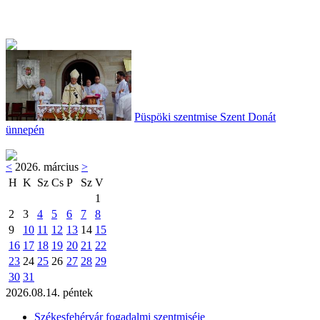
Püspöki szentmise Szent Donát
ünnepén
<
2026. március
>
H
K
Sz
Cs
P
Sz
V
1
2
3
4
5
6
7
8
9
10
11
12
13
14
15
16
17
18
19
20
21
22
23
24
25
26
27
28
29
30
31
2026.08.14. péntek
Székesfehérvár fogadalmi szentmiséje