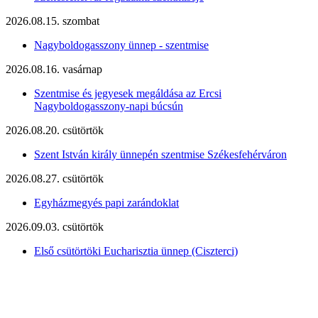
2026.08.15. szombat
Nagyboldogasszony ünnep - szentmise
2026.08.16. vasárnap
Szentmise és jegyesek megáldása az Ercsi
Nagyboldogasszony-napi búcsún
2026.08.20. csütörtök
Szent István király ünnepén szentmise Székesfehérváron
2026.08.27. csütörtök
Egyházmegyés papi zarándoklat
2026.09.03. csütörtök
Első csütörtöki Eucharisztia ünnep (Ciszterci)