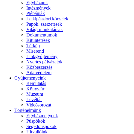
Egyházunk
Intézmények
Plébániák
Lelkipásztori körzetek
Papok, szerzetesek
Világi munkatársak
Dokumentumok
Kitüntetések
Térkép
Miserend
Linkgyűjtemény
Nyertes pályázatok
Közbeszerzés
Adatvédelem
Gyűjteményeink
Bemutatás
Könyvtár
Múzeum
Levéltár
Videósorozat
Történelmünk
Egyházmegyénk
Püspökök
Segédpüspökök
Hitvallóink