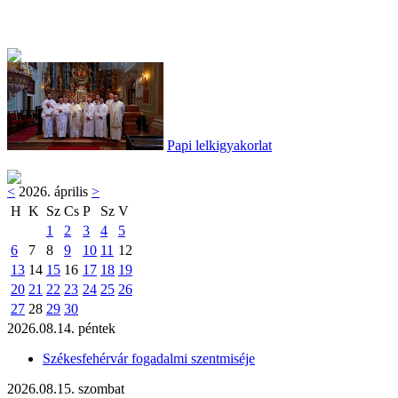
Papi lelkigyakorlat
<
2026. április
>
H
K
Sz
Cs
P
Sz
V
1
2
3
4
5
6
7
8
9
10
11
12
13
14
15
16
17
18
19
20
21
22
23
24
25
26
27
28
29
30
2026.08.14. péntek
Székesfehérvár fogadalmi szentmiséje
2026.08.15. szombat