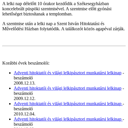
A lelki nap délelőtt 10 órakor kezdődik a Székesegyházban
koncelebrált püspöki szentmisével. A szentmise előtt gyónási
lehetőséget biztosítanak a templomban.
A szentmise után a lelki nap a Szent István Hitoktatási és
Művelődési Házban folytatódik. A találkozót közös agapéval zárják.
Korábbi évek beszámolói:
Adventi hitoktatói és világi lelkipásztori munkatársi lelkinap
-
beszámoló
2008.12.13.
Adventi hitoktatói és világi lelkipásztori munkatársi lelkinap
-
beszámoló
2009.12.12.
Adventi hitoktatói és világi lelkipásztori munkatársi lelkinap
-
beszámoló
2010.12.04.
Adventi hitoktatói és világi lelkipásztori munkatársi lelkinap
-
beszámoló