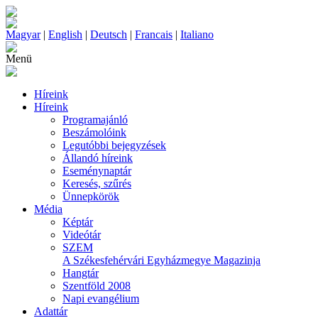
Magyar
|
English
|
Deutsch
|
Francais
|
Italiano
Menü
Híreink
Híreink
Programajánló
Beszámolóink
Legutóbbi bejegyzések
Állandó híreink
Eseménynaptár
Keresés, szűrés
Ünnepkörök
Média
Képtár
Videótár
SZEM
A Székesfehérvári Egyházmegye Magazinja
Hangtár
Szentföld 2008
Napi evangélium
Adattár