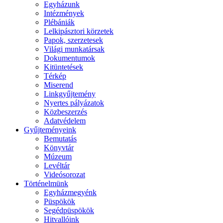
Egyházunk
Intézmények
Plébániák
Lelkipásztori körzetek
Papok, szerzetesek
Világi munkatársak
Dokumentumok
Kitüntetések
Térkép
Miserend
Linkgyűjtemény
Nyertes pályázatok
Közbeszerzés
Adatvédelem
Gyűjteményeink
Bemutatás
Könyvtár
Múzeum
Levéltár
Videósorozat
Történelmünk
Egyházmegyénk
Püspökök
Segédpüspökök
Hitvallóink