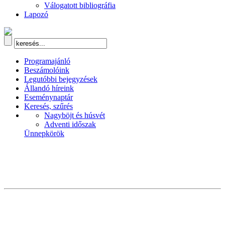
Válogatott bibliográfia
Lapozó
Programajánló
Beszámolóink
Legutóbbi bejegyzések
Állandó híreink
Eseménynaptár
Keresés, szűrés
Nagyböjt és húsvét
Adventi időszak
Ünnepkörök