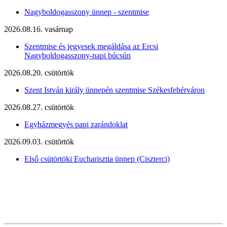
Nagyboldogasszony ünnep - szentmise
2026.08.16. vasárnap
Szentmise és jegyesek megáldása az Ercsi
Nagyboldogasszony-napi búcsún
2026.08.20. csütörtök
Szent István király ünnepén szentmise Székesfehérváron
2026.08.27. csütörtök
Egyházmegyés papi zarándoklat
2026.09.03. csütörtök
Első csütörtöki Eucharisztia ünnep (Ciszterci)