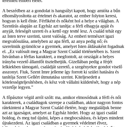
teremtett emberi életet.”
A beszédben az a gondolat is hangsúlyt kapott, hogy amióta a bűn
elhomályosította az értelmet és akaratot, az ember folyton keresi,
hogyan is kell élnie. Férfiként és nőként hol a helye a világban. A
Szentírás alapján az Egyház azt tanítja: a férfi elhagyja apját és
anyját, feleségét szereti és a kettő egy testté lesz. A család tehát egy
az Isten terve szerinti, szent valóság. Az emberi természet igazi
megvalósulása, amelyben az apa férfi, az anya pedig nő; és
szerelmük gyümölcse a gyermek, amelyet Isten áldásaként fogadnak
el. „Ez valósult meg a Magyar Szent Család történetében is. Szent
Istvánban a férfias karaktert, a megfontolt, az országát a helyes
irányba vezető államfőt tisztelhetjük. Gizellában pedig a férjét
lelkiekben támogató, családját szerető, a szegényekre gondot viselő
asszonyt. Fiuk, Szent Imre jelleme így forrott ki szülei hatására és
tanítója Szent Gellért útmutatása szerint. Kiteljesedett a
kötelességteljesítésben, és kész volt vállalni küldetését, hogy a nép
vezetője legyen.”
A főpásztor végül arról szólt: ma, amikor elmosódnak a férfi és női
karakterek, a családtagok szerepe a családban, akkor nagyon fontos
rátekinteni a Magyar Szent Család életére, hogy megtaláljuk benne
azt az igazságot, amelyet az Egyház hirdet. Hogy az igazi család
boldog, és meg tud újulni, képes a megbocsátásra, és képes mindent
újrakezdeni. Az igazi családban a gyermek védelmet élvez,