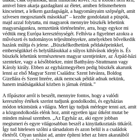
amivel Isten akarja gazdagítani az életet, amiben felismerhetem
kincseimet, a lelkem gazdagságát, a hagyományaim szépségét, amit
szívesen megosztanék másokkal” – kezdte gondolatait a püspök,
majd azzal folytatta, mi magyarok mennyire büszkék lehetünk
magyarságunkra, nemzetünk történelmére, arra, hogy egykor mi
védtük meg Európa kereszténységét. Felhívta a figyelmet azokra a
művészeti és tudományos teljesítményekre, amelyekben bővelkedik
hazánk múltja és jelene. „Büszkélkedhetünk példaképeinkkel,
emberségükkel és helytállásukkal a súlyos kihívások idején is. És
büszkék lehetünk természetesen magyar szentjeinkre, az Árpád-házi
szentekre, vagy a későbbiekre, mint Batthyány-Strattmann vagy
Károly király. Ebben az egyházmegyében pedig büszkék akarunk
lenni az első Magyar Szent Családra: Szent Istvánra, Boldog
Gizellára és Szent Imrére, akik nemcsak példát adnak nekünk,
hanem imádságaikkal közben is járnak értünk.”
A főpásztor arról is beszélt, mennyire fontos, hogy a valódi
keresztény értékek szerint tudjunk gondolkodni, és egyházias
módon tekintsünk a világra. Mert így tudjuk mérlegre tenni azt, amit
a közgondolkodás elénk hoz, amit egyetlen igaz útként mutat be
minden mással szemben. „Az Egyház az, aki egyre jobban
megismeri és egyre világosabban beszél a kinyilatkoztatás titkáról.
Így tud hitelesen szólni a társadalom és azon belül is a családok
életéről. Olyan tanítást ad, amire építeni lehet az Isten akaratából