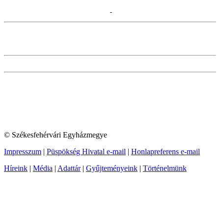
© Székesfehérvári Egyházmegye
Impresszum
|
Püspökség Hivatal e-mail
|
Honlapreferens e-mail
Híreink
|
Média
|
Adattár
|
Gyűjteményeink
|
Történelmünk