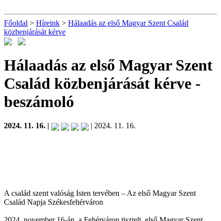
Főoldal
>
Híreink
>
Hálaadás az első Magyar Szent Család
közbenjárását kérve
Hálaadás az első Magyar Szent
Család közbenjárását kérve
-
beszámoló
2024. 11. 16. |
| 2024. 11. 16.
A család szent valóság Isten tervében – Az első Magyar Szent
Család Napja Székesfehérváron
2024. november 16-án, a Fehérváron tisztelt, első Magyar Szent