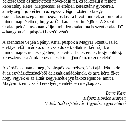
békességben és szeretetben növekedik fel, és felkészül a felnőtt
keresztény életre. Megbecsüli és értékeli keresztény gyökereit,
amely segíti jobbá tenni az egész világot. „Isten, aki egy
csodálatosan szép álom megvalósítására hívott minket, adjon erőt a
mindennapi életben, hogy az Ő akarata szerint éljünk. A Szent
Család példája nyomán váljon minden család ma is szent családdá”
– hangzott el a püspöki beszéd végén.
A szentmise végén Spányi Antal püspök a Magyar Szent Család
ereklyéi előtt imádkozott a családokért, oltalmat kért rájuk a
mindennapok nehézségeiben, és kérte a Lélek erejét, hogy boldog,
keresztény családok lehessenek Isten ajándékozó szeretetéből.
A záróáldás után a megyés püspök személyes, lelki ajándékot adott
át az egyházközségekből delegált családoknak, és arra kérte őket,
hogy vigyék el az áldás kegyelmét egyházközségeikbe, amit a
Magyar Szent Család ereklyéi jelenlétében megkaptak.
Berta Kata
Képek: Kovács Marcell
Videó: Székesfehérvári Egyházmegyei Stúdió