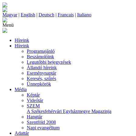
Magyar
|
English
|
Deutsch
|
Francais
|
Italiano
Menü
Híreink
Híreink
Programajánló
Beszámolóink
Legutóbbi bejegyzések
Állandó híreink
Eseménynaptár
Keresés, szűrés
Ünnepkörök
Média
Képtár
Videótár
SZEM
A Székesfehérvári Egyházmegye Magazinja
Hangtár
Szentföld 2008
Napi evangélium
Adattár