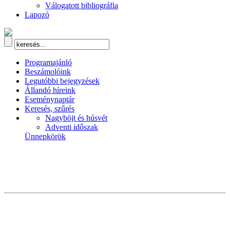
Válogatott bibliográfia
Lapozó
Programajánló
Beszámolóink
Legutóbbi bejegyzések
Állandó híreink
Eseménynaptár
Keresés, szűrés
Nagyböjt és húsvét
Adventi időszak
Ünnepkörök