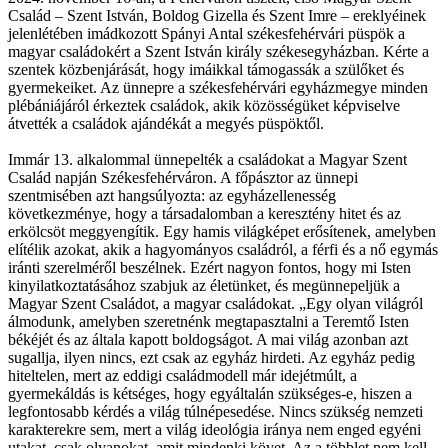
Család – Szent István, Boldog Gizella és Szent Imre – ereklyéinek
jelenlétében imádkozott Spányi Antal székesfehérvári püspök a
magyar családokért a Szent István király székesegyházban. Kérte a
szentek közbenjárását, hogy imáikkal támogassák a szülőket és
gyermekeiket. Az ünnepre a székesfehérvári egyházmegye minden
plébániájáról érkeztek családok, akik közösségüket képviselve
átvették a családok ajándékát a megyés püspöktől.
Immár 13. alkalommal ünnepelték a családokat a Magyar Szent
Család napján Székesfehérváron. A főpásztor az ünnepi
szentmisében azt hangsúlyozta: az egyházellenesség
következménye, hogy a társadalomban a keresztény hitet és az
erkölcsöt meggyengítik. Egy hamis világképet erősítenek, amelyben
elítélik azokat, akik a hagyományos családról, a férfi és a nő egymás
iránti szerelméről beszélnek. Ezért nagyon fontos, hogy mi Isten
kinyilatkoztatásához szabjuk az életünket, és megünnepeljük a
Magyar Szent Családot, a magyar családokat. „Egy olyan világról
álmodunk, amelyben szeretnénk megtapasztalni a Teremtő Isten
békéjét és az általa kapott boldogságot. A mai világ azonban azt
sugallja, ilyen nincs, ezt csak az egyház hirdeti. Az egyház pedig
hiteltelen, mert az eddigi családmodell már idejétmúlt, a
gyermekáldás is kétséges, hogy egyáltalán szükséges-e, hiszen a
legfontosabb kérdés a világ túlnépesedése. Nincs szükség nemzeti
karakterekre sem, mert a világ ideológia iránya nem enged egyéni
utakat, csak olyanokat, amit mindenki követ. Az a többlet nem kell,