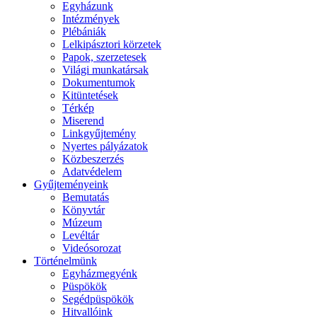
Egyházunk
Intézmények
Plébániák
Lelkipásztori körzetek
Papok, szerzetesek
Világi munkatársak
Dokumentumok
Kitüntetések
Térkép
Miserend
Linkgyűjtemény
Nyertes pályázatok
Közbeszerzés
Adatvédelem
Gyűjteményeink
Bemutatás
Könyvtár
Múzeum
Levéltár
Videósorozat
Történelmünk
Egyházmegyénk
Püspökök
Segédpüspökök
Hitvallóink