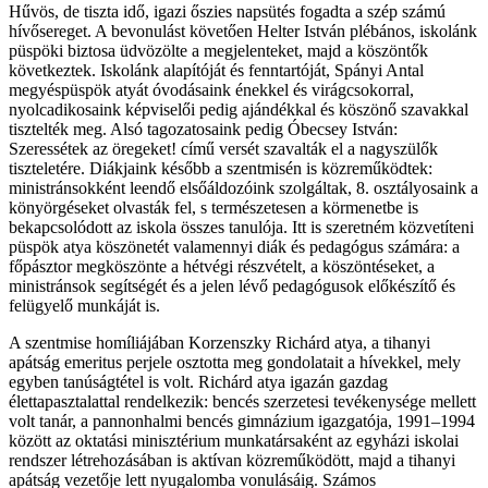
Hűvös, de tiszta idő, igazi őszies napsütés fogadta a szép számú
hívősereget. A bevonulást követően Helter István plébános, iskolánk
püspöki biztosa üdvözölte a megjelenteket, majd a köszöntők
következtek. Iskolánk alapítóját és fenntartóját, Spányi Antal
megyéspüspök atyát óvodásaink énekkel és virágcsokorral,
nyolcadikosaink képviselői pedig ajándékkal és köszönő szavakkal
tisztelték meg. Alsó tagozatosaink pedig Óbecsey István:
Szeressétek az öregeket! című versét szavalták el a nagyszülők
tiszteletére. Diákjaink később a szentmisén is közreműködtek:
ministránsokként leendő elsőáldozóink szolgáltak, 8. osztályosaink a
könyörgéseket olvasták fel, s természetesen a körmenetbe is
bekapcsolódott az iskola összes tanulója. Itt is szeretném közvetíteni
püspök atya köszönetét valamennyi diák és pedagógus számára: a
főpásztor megköszönte a hétvégi részvételt, a köszöntéseket, a
ministránsok segítségét és a jelen lévő pedagógusok előkészítő és
felügyelő munkáját is.
A szentmise homíliájában Korzenszky Richárd atya, a tihanyi
apátság emeritus perjele osztotta meg gondolatait a hívekkel, mely
egyben tanúságtétel is volt. Richárd atya igazán gazdag
élettapasztalattal rendelkezik: bencés szerzetesi tevékenysége mellett
volt tanár, a pannonhalmi bencés gimnázium igazgatója, 1991–1994
között az oktatási minisztérium munkatársaként az egyházi iskolai
rendszer létrehozásában is aktívan közreműködött, majd a tihanyi
apátság vezetője lett nyugalomba vonulásáig. Számos