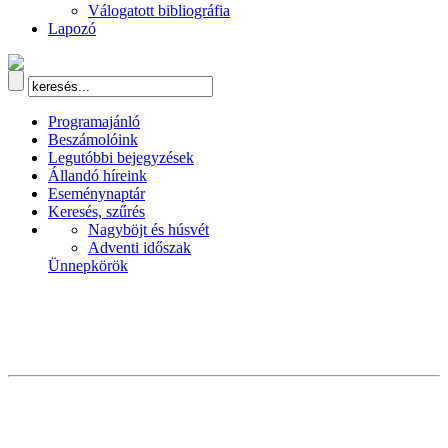
Válogatott bibliográfia
Lapozó
Programajánló
Beszámolóink
Legutóbbi bejegyzések
Állandó híreink
Eseménynaptár
Keresés, szűrés
Nagyböjt és húsvét
Adventi időszak
Ünnepkörök