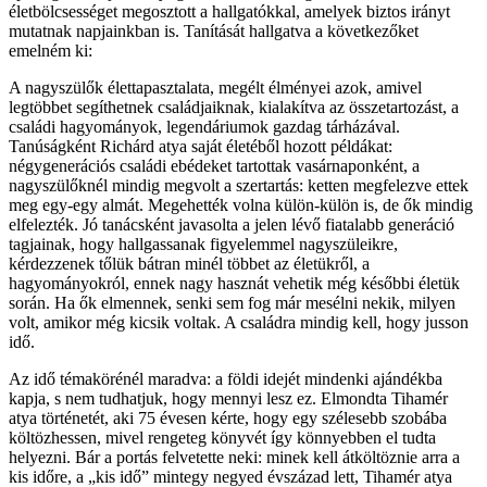
életbölcsességet megosztott a hallgatókkal, amelyek biztos irányt
mutatnak napjainkban is. Tanítását hallgatva a következőket
emelném ki:
A nagyszülők élettapasztalata, megélt élményei azok, amivel
legtöbbet segíthetnek családjaiknak, kialakítva az összetartozást, a
családi hagyományok, legendáriumok gazdag tárházával.
Tanúságként Richárd atya saját életéből hozott példákat:
négygenerációs családi ebédeket tartottak vasárnaponként, a
nagyszülőknél mindig megvolt a szertartás: ketten megfelezve ettek
meg egy-egy almát. Megehették volna külön-külön is, de ők mindig
elfelezték. Jó tanácsként javasolta a jelen lévő fiatalabb generáció
tagjainak, hogy hallgassanak figyelemmel nagyszüleikre,
kérdezzenek tőlük bátran minél többet az életükről, a
hagyományokról, ennek nagy hasznát vehetik még későbbi életük
során. Ha ők elmennek, senki sem fog már mesélni nekik, milyen
volt, amikor még kicsik voltak. A családra mindig kell, hogy jusson
idő.
Az idő témakörénél maradva: a földi idejét mindenki ajándékba
kapja, s nem tudhatjuk, hogy mennyi lesz ez. Elmondta Tihamér
atya történetét, aki 75 évesen kérte, hogy egy szélesebb szobába
költözhessen, mivel rengeteg könyvét így könnyebben el tudta
helyezni. Bár a portás felvetette neki: minek kell átköltöznie arra a
kis időre, a „kis idő” mintegy negyed évszázad lett, Tihamér atya