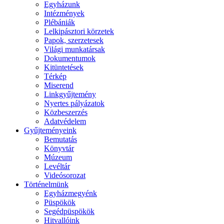
Egyházunk
Intézmények
Plébániák
Lelkipásztori körzetek
Papok, szerzetesek
Világi munkatársak
Dokumentumok
Kitüntetések
Térkép
Miserend
Linkgyűjtemény
Nyertes pályázatok
Közbeszerzés
Adatvédelem
Gyűjteményeink
Bemutatás
Könyvtár
Múzeum
Levéltár
Videósorozat
Történelmünk
Egyházmegyénk
Püspökök
Segédpüspökök
Hitvallóink