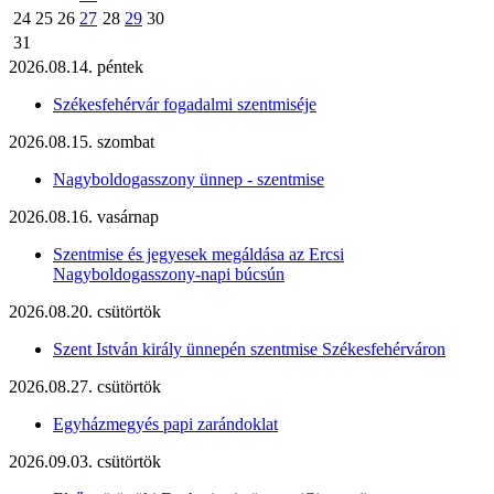
24
25
26
27
28
29
30
31
2026.08.14. péntek
Székesfehérvár fogadalmi szentmiséje
2026.08.15. szombat
Nagyboldogasszony ünnep - szentmise
2026.08.16. vasárnap
Szentmise és jegyesek megáldása az Ercsi
Nagyboldogasszony-napi búcsún
2026.08.20. csütörtök
Szent István király ünnepén szentmise Székesfehérváron
2026.08.27. csütörtök
Egyházmegyés papi zarándoklat
2026.09.03. csütörtök