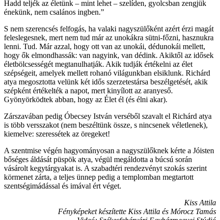
Hadd teljék az életünk – mint lehet – szelíden, gyolcsban zengjük
énekünk, nem csalános ingben.”
S nem szerencsés felfogás, ha valaki nagyszülőként azért érzi magát
feleslegesnek, mert nem tud már az unokákra sütni-főzni, hasznukra
lenni. Tud. Már azzal, hogy ott van az unokái, dédunokái mellett,
hogy ők elmondhassák: van nagyink, van dédink. Akiktől az idősek
életbölcsességét megtanulhatják. Akik tudják értékelni az élet
szépségeit, amelyek mellett rohanó világunkban elsiklunk. Richárd
atya megosztotta velünk két idős szerzetestársa beszélgetését, akik
szépként értékelték a napot, mert kinyílott az aranyeső.
Gyönyörködtek abban, hogy az Élet él (és élni akar).
Zárszavában pedig Óbecsey István verséből szavalt el Richárd atya
is több versszakot (nem beszéltünk össze, s nincsenek véletlenek),
kiemelve: szeressétek az öregeket!
A szentmise végén hagyományosan a nagyszülőknek kérte a Jóisten
bőséges áldását püspök atya, végül megáldotta a búcsú során
vásárolt kegytárgyakat is. A szabadtéri rendezvényt szokás szerint
körmenet zárta, a teljes ünnep pedig a templomban megtartott
szentségimádással és imával ért véget.
Kiss Attila
Fényképeket készítette Kiss Attila és Mórocz Tamás