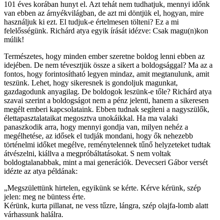
101 éves korában hunyt el. Azt tehát nem tudhatjuk, mennyi időnk
van ebben az árnyékvilágban, de azt mi döntjük el, hogyan, mire
használjuk ki ezt. El tudjuk-e értelmesen tölteni? Ez a mi
felelősségünk. Richárd atya egyik írását idézve: Csak magu(n)kon
múlik!
Természetes, hogy minden ember szeretne boldog lenni ebben az
idejében. De nem tévesztjük össze a sikert a boldogsággal? Ma az a
fontos, hogy forintosítható legyen mindaz, amit megtanulunk, amit
teszünk. Lehet, hogy sikeresnek is gondoljuk magunkat,
gazdagodunk anyagilag. De boldogok leszünk-e tőle? Richárd atya
szavai szerint a boldogságot nem a pénz jelenti, hanem a sikeresen
megélt emberi kapcsolataink. Ebben tudnak segíteni a nagyszülők,
élettapasztalataikat megosztva unokáikkal. Ha ma valaki
panaszkodik arra, hogy mennyi gondja van, milyen nehéz a
megélhetése, az idősek el tudják mondani, hogy ők nehezebb
történelmi időket megélve, reménytelennek tűnő helyzeteket tudtak
átvészelni, kiállva a megpróbáltatásokat. S nem voltak
boldogtalanabbak, mint a mai generációk. Devecseri Gábor versét
idézte az atya példának:
„Megszülettünk hirtelen, egyikünk se kérte. Kérve kérünk, szép
jelen: meg ne büntess érte.
Kérünk, kurta pillanat, ne vess tűzre, lángra, szép olajfa-lomb alatt
várhassunk halálra.