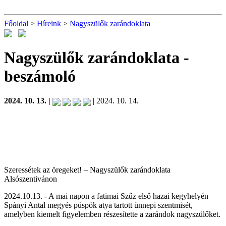
Főoldal
>
Híreink
>
Nagyszülők zarándoklata
Nagyszülők zarándoklata
-
beszámoló
2024. 10. 13. |
| 2024. 10. 14.
Szeressétek az öregeket! – Nagyszülők zarándoklata
Alsószentivánon
2024.10.13. - A mai napon a fatimai Szűz első hazai kegyhelyén
Spányi Antal megyés püspök atya tartott ünnepi szentmisét,
amelyben kiemelt figyelemben részesítette a zarándok nagyszülőket.