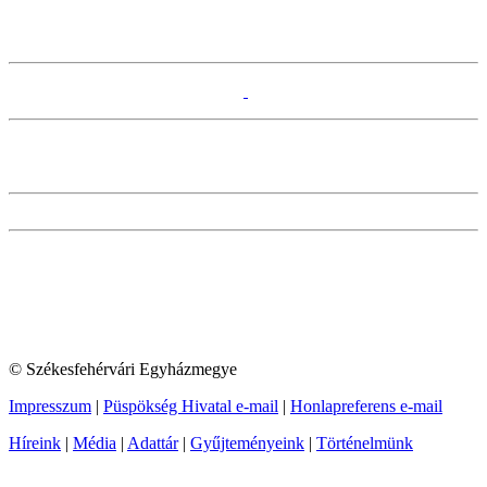
© Székesfehérvári Egyházmegye
Impresszum
|
Püspökség Hivatal e-mail
|
Honlapreferens e-mail
Híreink
|
Média
|
Adattár
|
Gyűjteményeink
|
Történelmünk