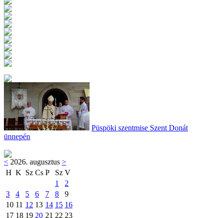
Püspöki szentmise Szent Donát
ünnepén
<
2026. augusztus
>
H
K
Sz
Cs
P
Sz
V
1
2
3
4
5
6
7
8
9
10
11
12
13
14
15
16
17
18
19
20
21
22
23