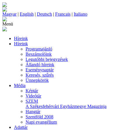
Magyar
|
English
|
Deutsch
|
Francais
|
Italiano
Menü
Híreink
Híreink
Programajánló
Beszámolóink
Legutóbbi bejegyzések
Állandó híreink
Eseménynaptár
Keresés, szűrés
Ünnepkörök
Média
Képtár
Videótár
SZEM
A Székesfehérvári Egyházmegye Magazinja
Hangtár
Szentföld 2008
Napi evangélium
Adattár