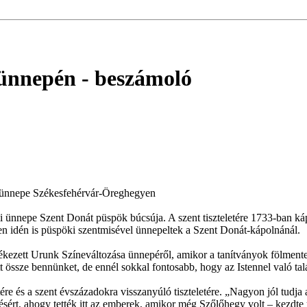
 ünnepén
- beszámoló
ú ünnepe Székesfehérvár-Öreghegyen
 ünnepe Szent Donát püspök búcsúja. A szent tiszteletére 1733-ban ká
n idén is püspöki szentmisével ünnepeltek a Szent Donát-kápolnánál.
zett Urunk Színeváltozása ünnepéről, amikor a tanítványok fölmentek a
 össze bennünket, de ennél sokkal fontosabb, hogy az Istennel való ta
e és a szent évszázadokra visszanyúló tiszteletére. „Nagyon jól tudja 
sért, ahogy tették itt az emberek, amikor még Szőlőhegy volt – kezdte 