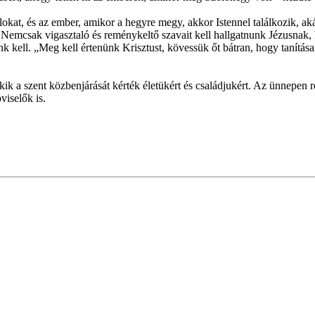
lokat, és az ember, amikor a hegyre megy, akkor Istennel találkozik, a
t. Nemcsak vigasztaló és reménykeltő szavait kell hallgatnunk Jézusnak,
k kell. „Meg kell értenünk Krisztust, kövessük őt bátran, hogy tanítása
k a szent közbenjárását kérték életükért és családjukért. Az ünnepen r
iselők is.