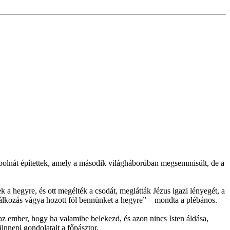
polnát építettek, amely a második világháborúban megsemmisült, de a
 hegyre, és ott megélték a csodát, meglátták Jézus igazi lényegét, a
lálkozás vágya hozott föl bennünket a hegyre” – mondta a plébános.
az ember, hogy ha valamibe belekezd, és azon nincs Isten áldása,
ünnepi gondolatait a főpásztor.