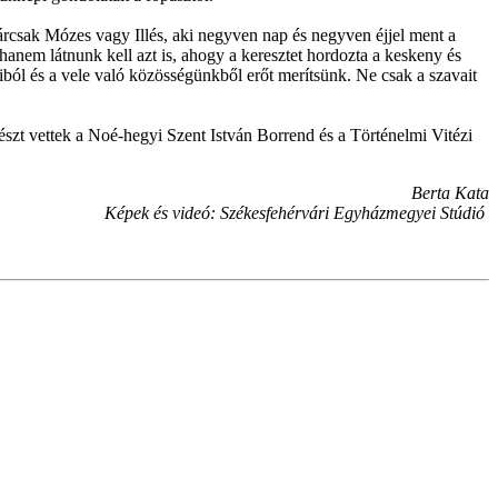
kárcsak Mózes vagy Illés, aki negyven nap és negyven éjjel ment a
 hanem látnunk kell azt is, ahogy a keresztet hordozta a keskeny és
iból és a vele való közösségünkből erőt merítsünk. Ne csak a szavait
észt vettek a Noé-hegyi Szent István Borrend és a Történelmi Vitézi
Berta Kata
Képek és videó: Székesfehérvári Egyházmegyei Stúdió