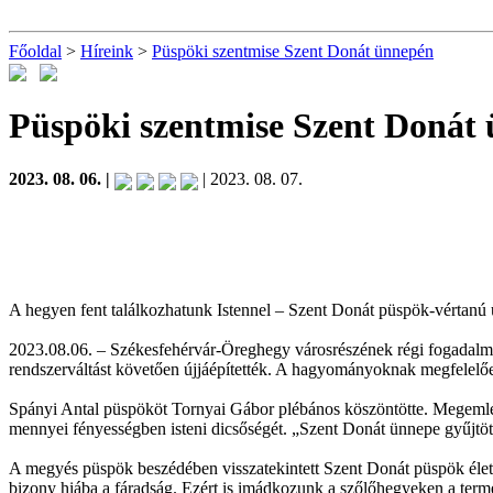
Főoldal
>
Híreink
>
Püspöki szentmise Szent Donát ünnepén
Püspöki szentmise Szent Donát
2023. 08. 06. |
| 2023. 08. 07.
A hegyen fent találkozhatunk Istennel – Szent Donát püspök-vértan
2023.08.06. – Székesfehérvár-Öreghegy városrészének régi fogadalmi
rendszerváltást követően újjáépítették. A hagyományoknak megfelelőe
Spányi Antal püspököt Tornyai Gábor plébános köszöntötte. Megemléke
mennyei fényességben isteni dicsőségét. „Szent Donát ünnepe gyűjtött
A megyés püspök beszédében visszatekintett Szent Donát püspök életér
bizony hiába a fáradság. Ezért is imádkozunk a szőlőhegyeken a termé