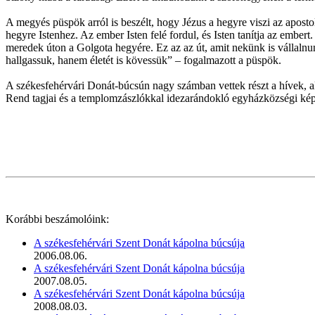
A megyés püspök arról is beszélt, hogy Jézus a hegyre viszi az aposto
hegyre Istenhez. Az ember Isten felé fordul, és Isten tanítja az ember
meredek úton a Golgota hegyére. Ez az az út, amit nekünk is vállalnun
hallgassuk, hanem életét is kövessük” – fogalmazott a püspök.
A székesfehérvári Donát-búcsún nagy számban vettek részt a hívek, aki
Rend tagjai és a templomzászlókkal idezarándokló egyházközségi képv
Korábbi beszámolóink:
A székesfehérvári Szent Donát kápolna búcsúja
2006.08.06.
A székesfehérvári Szent Donát kápolna búcsúja
2007.08.05.
A székesfehérvári Szent Donát kápolna búcsúja
2008.08.03.