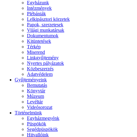
Egyházunk
Intézmények
Plébániák
Lelkipásztori körzetek
Papok, szerzetesek
Világi munkatársak
Dokumentumok
Kitüntetések
Térkép
Miserend
Linkgyűjtemény
Nyertes pályázatok
Közbeszerzés
Adatvédelem
Gyűjteményeink
Bemutatás
Könyvtár
Múzeum
Levéltár
Videósorozat
Történelmünk
Egyházmegyénk
Püspökök
Segédpüspökök
Hitvallóink