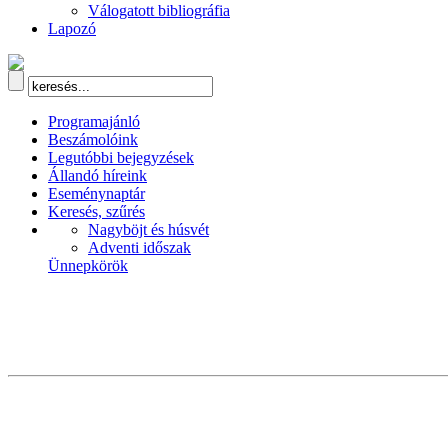
Válogatott bibliográfia
Lapozó
Programajánló
Beszámolóink
Legutóbbi bejegyzések
Állandó híreink
Eseménynaptár
Keresés, szűrés
Nagyböjt és húsvét
Adventi időszak
Ünnepkörök