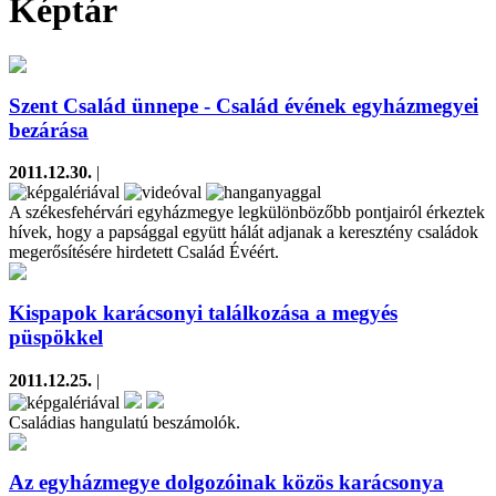
Képtár
Szent Család ünnepe - Család évének egyházmegyei
bezárása
2011.12.30.
|
A székesfehérvári egyházmegye legkülönbözőbb pontjairól érkeztek
hívek, hogy a papsággal együtt hálát adjanak a keresztény családok
megerősítésére hirdetett Család Évéért.
Kispapok karácsonyi találkozása a megyés
püspökkel
2011.12.25.
|
Családias hangulatú beszámolók.
Az egyházmegye dolgozóinak közös karácsonya