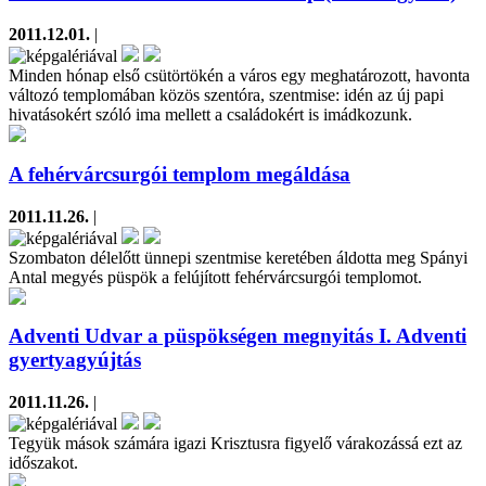
2011.12.01.
|
Minden hónap első csütörtökén a város egy meghatározott, havonta
változó templomában közös szentóra, szentmise: idén az új papi
hivatásokért szóló ima mellett a családokért is imádkozunk.
A fehérvárcsurgói templom megáldása
2011.11.26.
|
Szombaton délelőtt ünnepi szentmise keretében áldotta meg Spányi
Antal megyés püspök a felújított fehérvárcsurgói templomot.
Adventi Udvar a püspökségen megnyitás I. Adventi
gyertyagyújtás
2011.11.26.
|
Tegyük mások számára igazi Krisztusra figyelő várakozássá ezt az
időszakot.