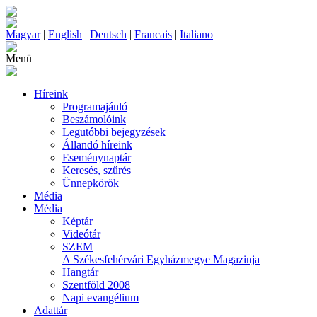
Magyar
|
English
|
Deutsch
|
Francais
|
Italiano
Menü
Híreink
Programajánló
Beszámolóink
Legutóbbi bejegyzések
Állandó híreink
Eseménynaptár
Keresés, szűrés
Ünnepkörök
Média
Média
Képtár
Videótár
SZEM
A Székesfehérvári Egyházmegye Magazinja
Hangtár
Szentföld 2008
Napi evangélium
Adattár