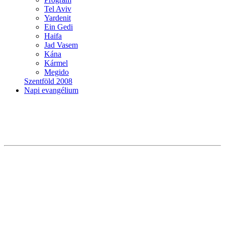
Tel Aviv
Yardenit
Ein Gedi
Haifa
Jad Vasem
Kána
Kármel
Megido
Szentföld 2008
Napi evangélium