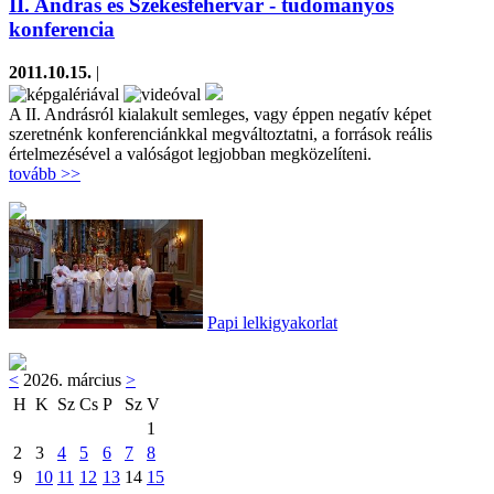
II. András és Székesfehérvár - tudományos
konferencia
2011.10.15.
|
A II. Andrásról kialakult semleges, vagy éppen negatív képet
szeretnénk konferenciánkkal megváltoztatni, a források reális
értelmezésével a valóságot legjobban megközelíteni.
tovább >>
Papi lelkigyakorlat
<
2026. március
>
H
K
Sz
Cs
P
Sz
V
1
2
3
4
5
6
7
8
9
10
11
12
13
14
15