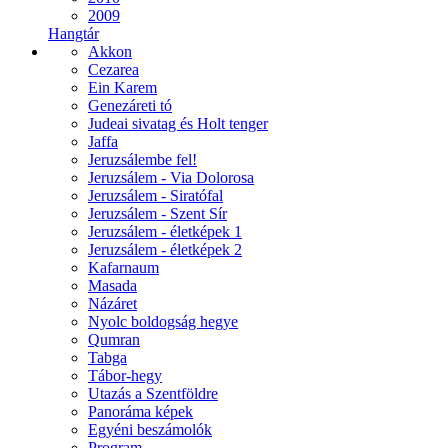
2009
Hangtár
Akkon
Cezarea
Ein Karem
Genezáreti tó
Judeai sivatag és Holt tenger
Jaffa
Jeruzsálembe fel!
Jeruzsálem - Via Dolorosa
Jeruzsálem - Siratófal
Jeruzsálem - Szent Sír
Jeruzsálem - életképek 1
Jeruzsálem - életképek 2
Kafarnaum
Masada
Názáret
Nyolc boldogság hegye
Qumran
Tabga
Tábor-hegy
Utazás a Szentföldre
Panoráma képek
Egyéni beszámolók
Program