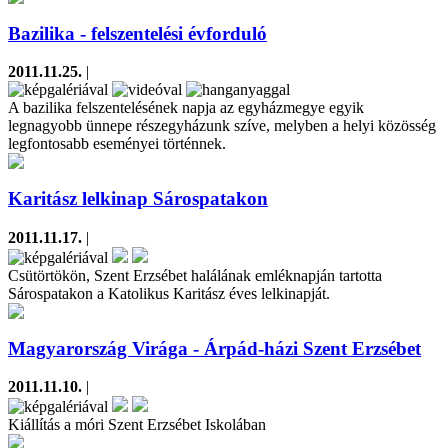
Bazilika - felszentelési évforduló
2011.11.25.
|
A bazilika felszentelésének napja az egyházmegye egyik
legnagyobb ünnepe részegyházunk szíve, melyben a helyi közösség
legfontosabb eseményei történnek.
Karitász lelkinap Sárospatakon
2011.11.17.
|
Csütörtökön, Szent Erzsébet halálának emléknapján tartotta
Sárospatakon a Katolikus Karitász éves lelkinapját.
Magyarország Virága - Árpád-házi Szent Erzsébet
2011.11.10.
|
Kiállítás a móri Szent Erzsébet Iskolában