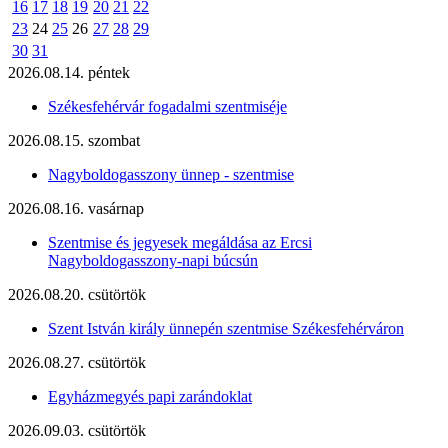
16
17
18
19
20
21
22
23
24
25
26
27
28
29
30
31
2026.08.14. péntek
Székesfehérvár fogadalmi szentmiséje
2026.08.15. szombat
Nagyboldogasszony ünnep - szentmise
2026.08.16. vasárnap
Szentmise és jegyesek megáldása az Ercsi
Nagyboldogasszony-napi búcsún
2026.08.20. csütörtök
Szent István király ünnepén szentmise Székesfehérváron
2026.08.27. csütörtök
Egyházmegyés papi zarándoklat
2026.09.03. csütörtök