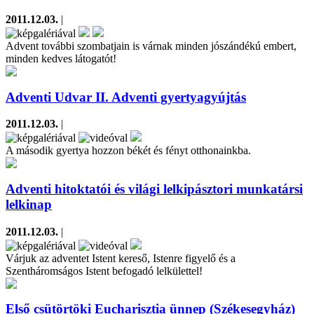
2011.12.03.
|
Advent további szombatjain is várnak minden jószándékú embert,
minden kedves látogatót!
Adventi Udvar II. Adventi gyertyagyújtás
2011.12.03.
|
A második gyertya hozzon békét és fényt otthonainkba.
Adventi hitoktatói és világi lelkipásztori munkatársi
lelkinap
2011.12.03.
|
Várjuk az adventet Istent kereső, Istenre figyelő és a
Szentháromságos Istent befogadó lelkülettel!
Első csütörtöki Eucharisztia ünnep (Székesegyház)