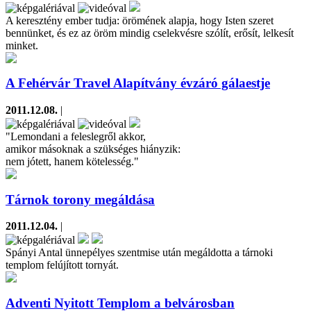
A keresztény ember tudja: örömének alapja, hogy Isten szeret
bennünket, és ez az öröm mindig cselekvésre szólít, erősít, lelkesít
minket.
A Fehérvár Travel Alapítvány évzáró gálaestje
2011.12.08.
|
"Lemondani a feleslegről akkor,
amikor másoknak a szükséges hiányzik:
nem jótett, hanem kötelesség."
Tárnok torony megáldása
2011.12.04.
|
Spányi Antal ünnepélyes szentmise után megáldotta a tárnoki
templom felújított tornyát.
Adventi Nyitott Templom a belvárosban