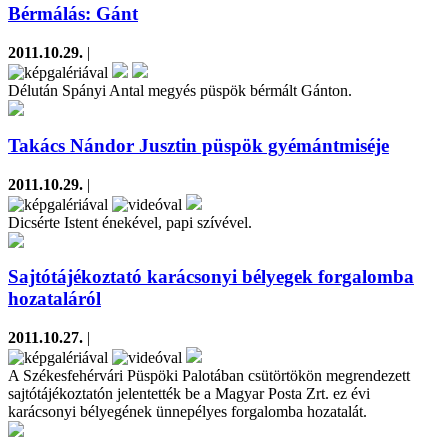
Bérmálás: Gánt
2011.10.29.
|
Délután Spányi Antal megyés püspök bérmált Gánton.
Takács Nándor Jusztin püspök gyémántmiséje
2011.10.29.
|
Dicsérte Istent énekével, papi szívével.
Sajtótájékoztató karácsonyi bélyegek forgalomba
hozataláról
2011.10.27.
|
A Székesfehérvári Püspöki Palotában csütörtökön megrendezett
sajtótájékoztatón jelentették be a Magyar Posta Zrt. ez évi
karácsonyi bélyegének ünnepélyes forgalomba hozatalát.