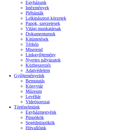
Egyházunk
Intézmények
Plébániák
Lelkipásztori körzetek
Papok, szerzetesek
Világi munkatársak
Dokumentumok
Kitüntetések
Térkép
Miserend
Linkgyűjtemény
Nyertes pályázatok
Közbeszerzés
Adatvédelem
Gyűjteményeink
Bemutatás
Könyvtár
Múzeum
Levéltár
Videósorozat
Történelmünk
Egyházmegyénk
Püspökök
Segédpüspökök
Hitvallóink