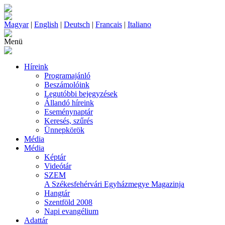
Magyar
|
English
|
Deutsch
|
Francais
|
Italiano
Menü
Híreink
Programajánló
Beszámolóink
Legutóbbi bejegyzések
Állandó híreink
Eseménynaptár
Keresés, szűrés
Ünnepkörök
Média
Média
Képtár
Videótár
SZEM
A Székesfehérvári Egyházmegye Magazinja
Hangtár
Szentföld 2008
Napi evangélium
Adattár