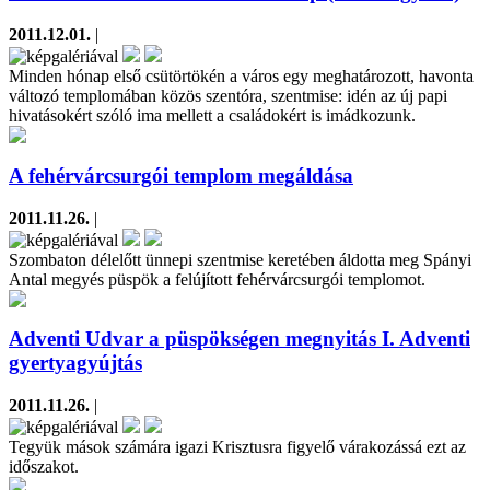
2011.12.01.
|
Minden hónap első csütörtökén a város egy meghatározott, havonta
változó templomában közös szentóra, szentmise: idén az új papi
hivatásokért szóló ima mellett a családokért is imádkozunk.
A fehérvárcsurgói templom megáldása
2011.11.26.
|
Szombaton délelőtt ünnepi szentmise keretében áldotta meg Spányi
Antal megyés püspök a felújított fehérvárcsurgói templomot.
Adventi Udvar a püspökségen megnyitás I. Adventi
gyertyagyújtás
2011.11.26.
|
Tegyük mások számára igazi Krisztusra figyelő várakozássá ezt az
időszakot.