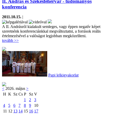
II. András és Székesfehérvár - tudományos
konferencia
2011.10.15.
|
A II. Andrásról kialakult semleges, vagy éppen negatív képet
szeretnénk konferenciánkkal megváltoztatni, a források reális
értelmezésével a valóságot legjobban megközelíteni.
tovább >>
Papi lelkigyakorlat
<
2026. május
>
H
K
Sz
Cs
P
Sz
V
1
2
3
4
5
6
7
8
9
10
11
12
13
14
15
16
17