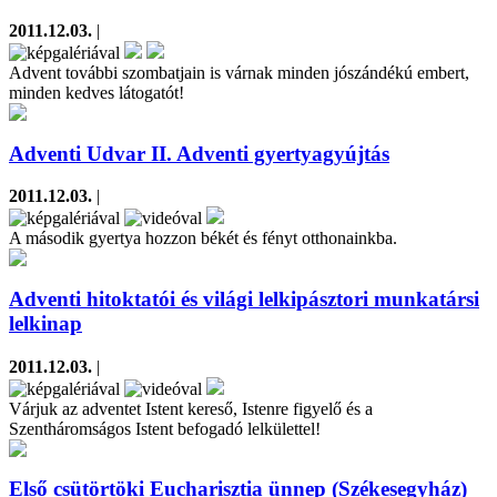
2011.12.03.
|
Advent további szombatjain is várnak minden jószándékú embert,
minden kedves látogatót!
Adventi Udvar II. Adventi gyertyagyújtás
2011.12.03.
|
A második gyertya hozzon békét és fényt otthonainkba.
Adventi hitoktatói és világi lelkipásztori munkatársi
lelkinap
2011.12.03.
|
Várjuk az adventet Istent kereső, Istenre figyelő és a
Szentháromságos Istent befogadó lelkülettel!
Első csütörtöki Eucharisztia ünnep (Székesegyház)