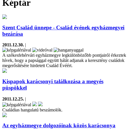
Képtár
Szent Család ünnepe - Család évének egyházmegyei
bezárása
2011.12.30.
|
A székesfehérvári egyházmegye legkülönbözőbb pontjairól érkeztek
hívek, hogy a papsággal együtt hálát adjanak a keresztény családok
megerősítésére hirdetett Család Évéért.
Kispapok karácsonyi találkozása a megyés
püspökkel
2011.12.25.
|
Családias hangulatú beszámolók.
Az egyházmegye dolgozóinak közös karácsonya