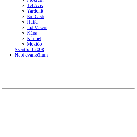
Tel Aviv
Yardenit
Ein Gedi
Haifa
Jad Vasem
Kána
Kármel
Megido
Szentföld 2008
Napi evangélium