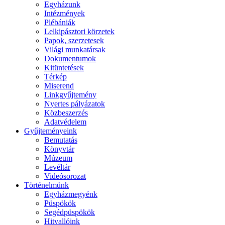
Egyházunk
Intézmények
Plébániák
Lelkipásztori körzetek
Papok, szerzetesek
Világi munkatársak
Dokumentumok
Kitüntetések
Térkép
Miserend
Linkgyűjtemény
Nyertes pályázatok
Közbeszerzés
Adatvédelem
Gyűjteményeink
Bemutatás
Könyvtár
Múzeum
Levéltár
Videósorozat
Történelmünk
Egyházmegyénk
Püspökök
Segédpüspökök
Hitvallóink