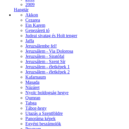
2009
Hangtár
Akkon
Cezarea
Ein Karem
Genezáreti tó
Judeai sivatag és Holt tenger
Jaffa
Jeruzsálembe fel!
Jeruzsálem - Via Dolorosa
Jeruzsálem - Siratófal
Jeruzsálem - Szent Sír
Jeruzsálem - életképek 1
Jeruzsálem - életképek 2
Kafarnaum
Masada
Názáret
Nyolc boldogság hegye
Qumran
Tabga
Tábor-hegy
Utazás a Szentföldre
Panoráma képek
Egyéni beszámolók
Program