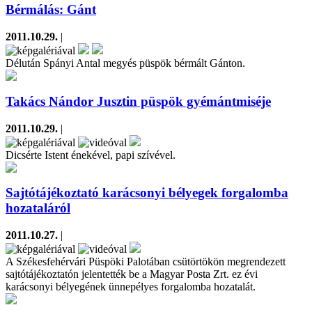
Bérmálás: Gánt
2011.10.29.
|
Délután Spányi Antal megyés püspök bérmált Gánton.
Takács Nándor Jusztin püspök gyémántmiséje
2011.10.29.
|
Dicsérte Istent énekével, papi szívével.
Sajtótájékoztató karácsonyi bélyegek forgalomba
hozataláról
2011.10.27.
|
A Székesfehérvári Püspöki Palotában csütörtökön megrendezett
sajtótájékoztatón jelentették be a Magyar Posta Zrt. ez évi
karácsonyi bélyegének ünnepélyes forgalomba hozatalát.