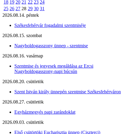
18
19
20
21
22
23
24
25
26
27
28
29
30
31
2026.08.14. péntek
Székesfehérvár fogadalmi szentmiséje
2026.08.15. szombat
Nagyboldogasszony ünnep - szentmise
2026.08.16. vasárnap
Szentmise és jegyesek megáldása az Ercsi
Nagyboldogasszony-napi búcsún
2026.08.20. csütörtök
Szent István király ünnepén szentmise Székesfehérváron
2026.08.27. csütörtök
Egyházmegyés papi zarándoklat
2026.09.03. csütörtök
Első csütörtöki Eucharisztia ünnep (Ciszterci)