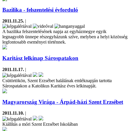
Bazilika - felszentelési évforduló
2011.11.25.
|
A bazilika felszentelésének napja az egyházmegye egyik
legnagyobb ünnepe részegyházunk szíve, melyben a helyi közösség
legfontosabb eseményei történnek.
Karitász lelkinap Sárospatakon
2011.11.17.
|
Csütörtökön, Szent Erzsébet halálának emléknapján tartotta
Sárospatakon a Katolikus Karitász éves lelkinapját.
Magyarország Virága - Árpád-házi Szent Erzsébet
2011.11.10.
|
Kiállítás a móri Szent Erzsébet Iskolában