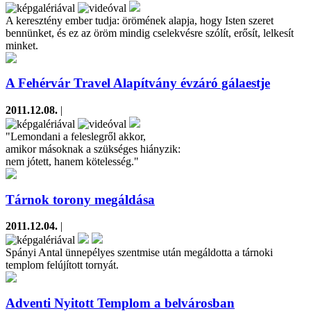
A keresztény ember tudja: örömének alapja, hogy Isten szeret
bennünket, és ez az öröm mindig cselekvésre szólít, erősít, lelkesít
minket.
A Fehérvár Travel Alapítvány évzáró gálaestje
2011.12.08.
|
"Lemondani a feleslegről akkor,
amikor másoknak a szükséges hiányzik:
nem jótett, hanem kötelesség."
Tárnok torony megáldása
2011.12.04.
|
Spányi Antal ünnepélyes szentmise után megáldotta a tárnoki
templom felújított tornyát.
Adventi Nyitott Templom a belvárosban