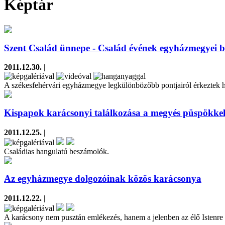
Képtár
Szent Család ünnepe - Család évének egyházmegyei b
2011.12.30.
|
A székesfehérvári egyházmegye legkülönbözőbb pontjairól érkeztek hív
Kispapok karácsonyi találkozása a megyés püspökke
2011.12.25.
|
Családias hangulatú beszámolók.
Az egyházmegye dolgozóinak közös karácsonya
2011.12.22.
|
A karácsony nem pusztán emlékezés, hanem a jelenben az élő Istenre 