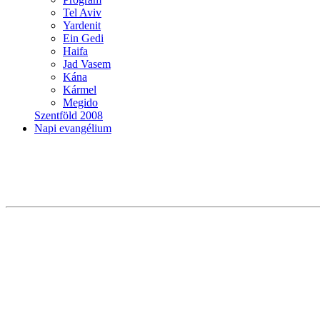
Tel Aviv
Yardenit
Ein Gedi
Haifa
Jad Vasem
Kána
Kármel
Megido
Szentföld 2008
Napi evangélium