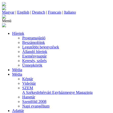
Magyar
|
English
|
Deutsch
|
Francais
|
Italiano
Menü
Híreink
Programajánló
Beszámolóink
Legutóbbi bejegyzések
Állandó híreink
Eseménynaptár
Keresés, szűrés
Ünnepkörök
Média
Média
Képtár
Videótár
SZEM
A Székesfehérvári Egyházmegye Magazinja
Hangtár
Szentföld 2008
Napi evangélium
Adattár