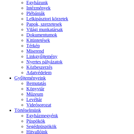
Egyházunk
Intézmények
Plébániák
Lelkipásztori körzetek
Papok, szerzetesek
Világi munkatársak
Dokumentumok
Kitüntetések
Térkép
Miserend
Linkgyűjtemény
Nyertes pályázatok
Közbeszerzés
Adatvédelem
Gyűjteményeink
Bemutatás
Könyvtár
Múzeum
Levéltár
Videósorozat
Történelmünk
Egyházmegyénk
Püspökök
Segédpüspökök
Hitvallóink