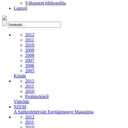
Válogatott bibliográfia
Lapozó
2012
2011
2010
2009
2008
2007
2006
2005
Képtár
2012
2011
2010
Prohászkáról
Videótár
SZEM
A Székesfehérvári Egyházmegye Magazinja
2012
2011
2010