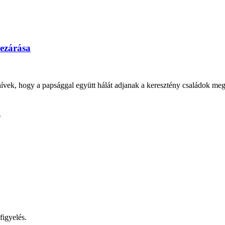
ezárása
ek, hogy a papsággal együtt hálát adjanak a keresztény családok meger
l
figyelés.