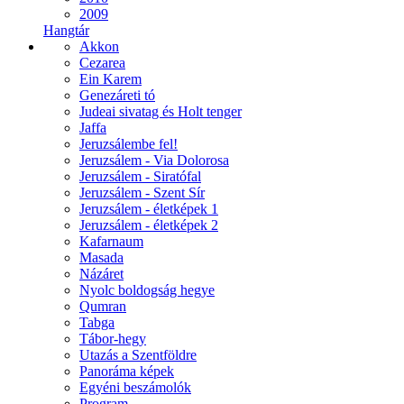
2009
Hangtár
Akkon
Cezarea
Ein Karem
Genezáreti tó
Judeai sivatag és Holt tenger
Jaffa
Jeruzsálembe fel!
Jeruzsálem - Via Dolorosa
Jeruzsálem - Siratófal
Jeruzsálem - Szent Sír
Jeruzsálem - életképek 1
Jeruzsálem - életképek 2
Kafarnaum
Masada
Názáret
Nyolc boldogság hegye
Qumran
Tabga
Tábor-hegy
Utazás a Szentföldre
Panoráma képek
Egyéni beszámolók
Program