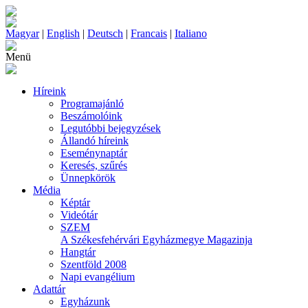
Magyar
|
English
|
Deutsch
|
Francais
|
Italiano
Menü
Híreink
Programajánló
Beszámolóink
Legutóbbi bejegyzések
Állandó híreink
Eseménynaptár
Keresés, szűrés
Ünnepkörök
Média
Képtár
Videótár
SZEM
A Székesfehérvári Egyházmegye Magazinja
Hangtár
Szentföld 2008
Napi evangélium
Adattár
Egyházunk