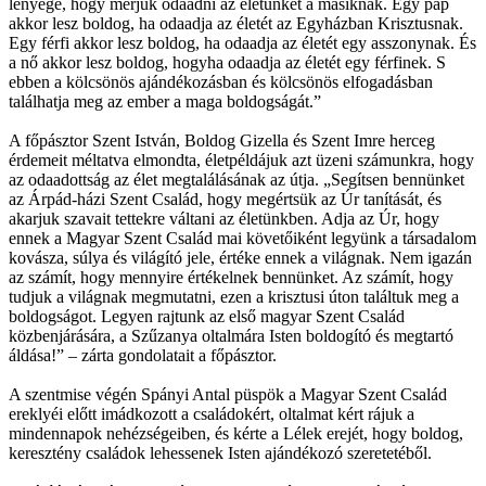
lényege, hogy merjük odaadni az életünket a másiknak. Egy pap
akkor lesz boldog, ha odaadja az életét az Egyházban Krisztusnak.
Egy férfi akkor lesz boldog, ha odaadja az életét egy asszonynak. És
a nő akkor lesz boldog, hogyha odaadja az életét egy férfinek. S
ebben a kölcsönös ajándékozásban és kölcsönös elfogadásban
találhatja meg az ember a maga boldogságát.”
A főpásztor Szent István, Boldog Gizella és Szent Imre herceg
érdemeit méltatva elmondta, életpéldájuk azt üzeni számunkra, hogy
az odaadottság az élet megtalálásának az útja. „Segítsen bennünket
az Árpád-házi Szent Család, hogy megértsük az Úr tanítását, és
akarjuk szavait tettekre váltani az életünkben. Adja az Úr, hogy
ennek a Magyar Szent Család mai követőiként legyünk a társadalom
kovásza, súlya és világító jele, értéke ennek a világnak. Nem igazán
az számít, hogy mennyire értékelnek bennünket. Az számít, hogy
tudjuk a világnak megmutatni, ezen a krisztusi úton találtuk meg a
boldogságot. Legyen rajtunk az első magyar Szent Család
közbenjárására, a Szűzanya oltalmára Isten boldogító és megtartó
áldása!” – zárta gondolatait a főpásztor.
A szentmise végén Spányi Antal püspök a Magyar Szent Család
ereklyéi előtt imádkozott a családokért, oltalmat kért rájuk a
mindennapok nehézségeiben, és kérte a Lélek erejét, hogy boldog,
keresztény családok lehessenek Isten ajándékozó szeretetéből.