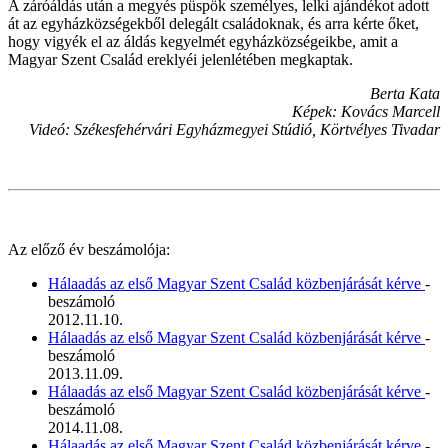
A záróáldás után a megyés püspök személyes, lelki ajándékot adott
át az egyházközségekből delegált családoknak, és arra kérte őket,
hogy vigyék el az áldás kegyelmét egyházközségeikbe, amit a
Magyar Szent Család ereklyéi jelenlétében megkaptak.
Berta Kata
Képek: Kovács Marcell
Videó: Székesfehérvári Egyházmegyei Stúdió, Körtvélyes Tivadar
Az előző év beszámolója:
Hálaadás az első Magyar Szent Család közbenjárását kérve
-
beszámoló
2012.11.10.
Hálaadás az első Magyar Szent Család közbenjárását kérve
-
beszámoló
2013.11.09.
Hálaadás az első Magyar Szent Család közbenjárását kérve
-
beszámoló
2014.11.08.
Hálaadás az első Magyar Szent Család közbenjárását kérve
-