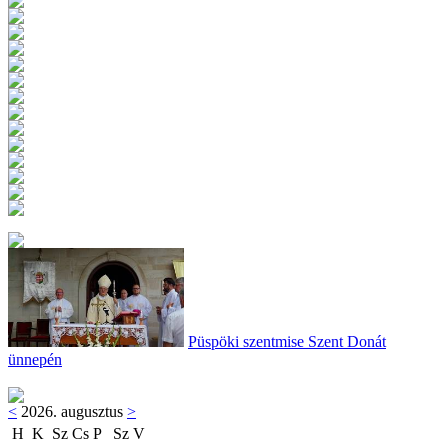
Püspöki szentmise Szent Donát
ünnepén
<
2026. augusztus
>
H
K
Sz
Cs
P
Sz
V