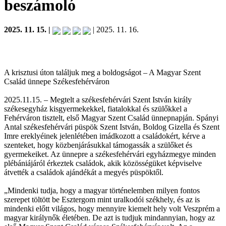
beszámoló
2025. 11. 15. |
| 2025. 11. 16.
A krisztusi úton találjuk meg a boldogságot – A Magyar Szent
Család ünnepe Székesfehérváron
2025.11.15. – Megtelt a székesfehérvári Szent István király
székesegyház kisgyermekekkel, fiatalokkal és szülőkkel a
Fehérváron tisztelt, első Magyar Szent Család ünnepnapján. Spányi
Antal székesfehérvári püspök Szent István, Boldog Gizella és Szent
Imre ereklyéinek jelenlétében imádkozott a családokért, kérve a
szenteket, hogy közbenjárásukkal támogassák a szülőket és
gyermekeiket. Az ünnepre a székesfehérvári egyházmegye minden
plébániájáról érkeztek családok, akik közösségüket képviselve
átvették a családok ajándékát a megyés püspöktől.
„Mindenki tudja, hogy a magyar történelemben milyen fontos
szerepet töltött be Esztergom mint uralkodói székhely, és az is
mindenki előtt világos, hogy mennyire kiemelt hely volt Veszprém a
magyar királynők életében. De azt is tudjuk mindannyian, hogy az