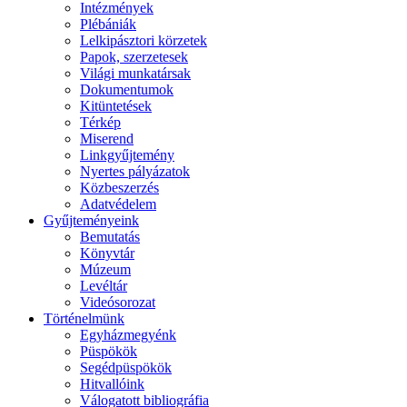
Intézmények
Plébániák
Lelkipásztori körzetek
Papok, szerzetesek
Világi munkatársak
Dokumentumok
Kitüntetések
Térkép
Miserend
Linkgyűjtemény
Nyertes pályázatok
Közbeszerzés
Adatvédelem
Gyűjteményeink
Bemutatás
Könyvtár
Múzeum
Levéltár
Videósorozat
Történelmünk
Egyházmegyénk
Püspökök
Segédpüspökök
Hitvallóink
Válogatott bibliográfia