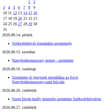
1
2
3
4
5
6
7
8
9
10
11
12
13
14
15
16
17
18
19
20
21
22
23
24
25
26
27
28
29
30
31
2026.08.14. péntek
Székesfehérvár fogadalmi szentmiséje
2026.08.15. szombat
Nagyboldogasszony ünnep - szentmise
2026.08.16. vasárnap
Szentmise és jegyesek megáldása az Ercsi
Nagyboldogasszony-napi búcsún
2026.08.20. csütörtök
Szent István király ünnepén szentmise Székesfehérváron
2026.08.27. csütörtök