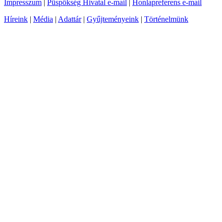
Impresszum
|
Püspökség Hivatal e-mail
|
Honlapreferens e-mail
Híreink
|
Média
|
Adattár
|
Gyűjteményeink
|
Történelmünk