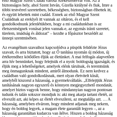
első Magyar Szent Család városa Székesfehérvár volt. Az a
biztonságos hely, ahol Szent István, Gizella királyné és fiuk, Imre a
többi testvérrel szeretetben, békességben, biztonságban élhettek itt,
és együtt lehettek mint család. Ennek az első Magyar Szent
Családnak az ereklyéi itt vannak az oltáron, és el kell
gondolkodnunk jelenlétükben, hogy a mi családunkban is az
életszentségnek vonásai jelen vannak-e, az egymás iránti szeretet,
türelem, imádság és áldozat” – kezdte a főpásztor beszédét az
ünnepi szentmisében.
Az evangélium szavaihoz kapcsolódva a püspök felidézte Jézus
szavait, és arra biztatott, hogy az Ő tanítása nyomán új módon, új
értékrendhez kötődően éljük az életünket. A mai felfogás alapvetően
arra hív bennünket, hogy felejtsük el a nyolc boldogság igazságát, és
éljük meg a lehetőségeket, amelyek elénk tárulnak, és teremtsünk
meg önmagunknak mindent, amiről álmodunk. Ez nem kedvez a
családban való gondolkodásnak, mert olyan életvitelt kínál,
amelyből kiszorul a házasság, a gyermekvállalás. „Elfelejtjük Jézus
tanításának nagyon egyszerű és könnyen megjegyezhető mondatát,
amelyet biztos vagyok benne, hogy mindannyian nagyon pontosan
tudunk és talán sokszor mondjuk is: aki meg akarja tartani életét, az
elveszíti azt, aki képes az életét elveszíteni, az megtalálja azt. … A
házasság, amelyben elvárom, hogy mindent adjanak meg nekem,
hogy én boldog legyek, a magam élete garantált legyen –, az a
házasság garantáltan kudarcra van ítélve. Hiszen a boldog házasság