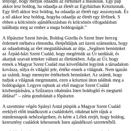
lényege, hogy merjük odaadni az életünket a másiknak. Egy pap
akkor lesz boldog, ha odaadja az életét az Egyházban Krisztusnak.
Egy férfi akkor lesz boldog, ha odaadja az életét egy asszonynak. És
a nő akkor lesz boldog, hogyha odaadja az életét egy férfinek. S
ebben a kölcsönös ajándékozásban és kölcsönös elfogadásban
találhatja meg az ember a maga boldogságát.”
A főpásztor Szent István, Boldog Gizella és Szent Imre herceg
érdemeit méltatva elmondta, életpéldájuk azt üzeni számunkra, hogy
az odaadottság az élet megtalálásának az útja. „Segítsen bennünket
az Árpád-házi Szent Család, hogy megértsük az Úr tanítását, és
akarjuk szavait tettekre váltani az életünkben. Adja az Úr, hogy
ennek a Magyar Szent Család mai követőiként legyünk a társadalom
kovásza, súlya és világító jele, értéke ennek a világnak. Nem igazán
az számít, hogy mennyire értékelnek bennünket. Az számít, hogy
tudjuk a világnak megmutatni, ezen a krisztusi úton találtuk meg a
boldogságot. Legyen rajtunk az első magyar Szent Család
közbenjárására, a Szűzanya oltalmára Isten boldogító és megtartó
áldása!” – zárta gondolatait a főpásztor.
A szentmise végén Spányi Antal püspök a Magyar Szent Család
ereklyéi előtt imádkozott a családokért, oltalmat kért rájuk a
mindennapok nehézségeiben, és kérte a Lélek erejét, hogy boldog,
keresztény családok lehessenek Isten ajándékozó szeretetéből.