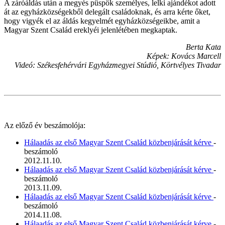
A záróáldás után a megyés püspök személyes, lelki ajándékot adott
át az egyházközségekből delegált családoknak, és arra kérte őket,
hogy vigyék el az áldás kegyelmét egyházközségeikbe, amit a
Magyar Szent Család ereklyéi jelenlétében megkaptak.
Berta Kata
Képek: Kovács Marcell
Videó: Székesfehérvári Egyházmegyei Stúdió, Körtvélyes Tivadar
Az előző év beszámolója:
Hálaadás az első Magyar Szent Család közbenjárását kérve
-
beszámoló
2012.11.10.
Hálaadás az első Magyar Szent Család közbenjárását kérve
-
beszámoló
2013.11.09.
Hálaadás az első Magyar Szent Család közbenjárását kérve
-
beszámoló
2014.11.08.
Hálaadás az első Magyar Szent Család közbenjárását kérve
-