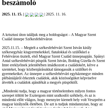
beszámoló
2025. 11. 15. |
| 2025. 11. 16.
A krisztusi úton találjuk meg a boldogságot – A Magyar Szent
Család ünnepe Székesfehérváron
2025.11.15. – Megtelt a székesfehérvári Szent István király
székesegyház kisgyermekekkel, fiatalokkal és szülőkkel a
Fehérváron tisztelt, első Magyar Szent Család ünnepnapján. Spányi
Antal székesfehérvári püspök Szent István, Boldog Gizella és Szent
Imre ereklyéinek jelenlétében imádkozott a családokért, kérve a
szenteket, hogy közbenjárásukkal támogassák a szülőket és
gyermekeiket. Az ünnepre a székesfehérvári egyházmegye minden
plébániájáról érkeztek családok, akik közösségüket képviselve
átvették a családok ajándékát a megyés püspöktől.
„Mindenki tudja, hogy a magyar történelemben milyen fontos
szerepet töltött be Esztergom mint uralkodói székhely, és az is
mindenki előtt világos, hogy mennyire kiemelt hely volt Veszprém a
magyar királynők életében. De azt is tudjuk mindannyian, hogy az