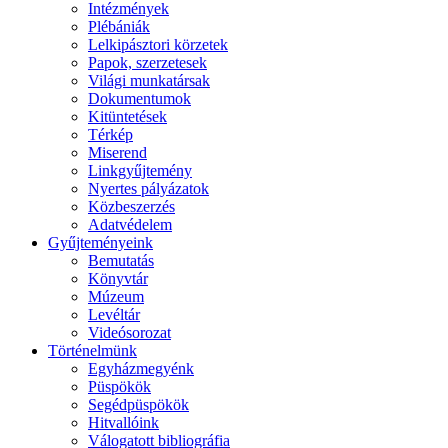
Intézmények
Plébániák
Lelkipásztori körzetek
Papok, szerzetesek
Világi munkatársak
Dokumentumok
Kitüntetések
Térkép
Miserend
Linkgyűjtemény
Nyertes pályázatok
Közbeszerzés
Adatvédelem
Gyűjteményeink
Bemutatás
Könyvtár
Múzeum
Levéltár
Videósorozat
Történelmünk
Egyházmegyénk
Püspökök
Segédpüspökök
Hitvallóink
Válogatott bibliográfia