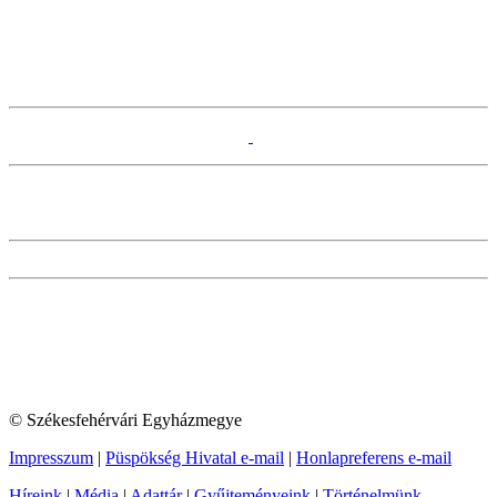
© Székesfehérvári Egyházmegye
Impresszum
|
Püspökség Hivatal e-mail
|
Honlapreferens e-mail
Híreink
|
Média
|
Adattár
|
Gyűjteményeink
|
Történelmünk