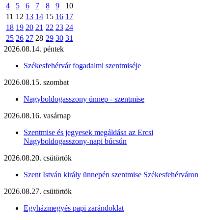
4
5
6
7
8
9
10
11
12
13
14
15
16
17
18
19
20
21
22
23
24
25
26
27
28
29
30
31
2026.08.14. péntek
Székesfehérvár fogadalmi szentmiséje
2026.08.15. szombat
Nagyboldogasszony ünnep - szentmise
2026.08.16. vasárnap
Szentmise és jegyesek megáldása az Ercsi
Nagyboldogasszony-napi búcsún
2026.08.20. csütörtök
Szent István király ünnepén szentmise Székesfehérváron
2026.08.27. csütörtök
Egyházmegyés papi zarándoklat