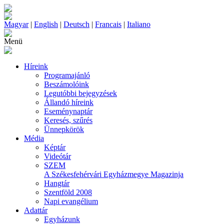
Magyar
|
English
|
Deutsch
|
Francais
|
Italiano
Menü
Híreink
Programajánló
Beszámolóink
Legutóbbi bejegyzések
Állandó híreink
Eseménynaptár
Keresés, szűrés
Ünnepkörök
Média
Képtár
Videótár
SZEM
A Székesfehérvári Egyházmegye Magazinja
Hangtár
Szentföld 2008
Napi evangélium
Adattár
Egyházunk