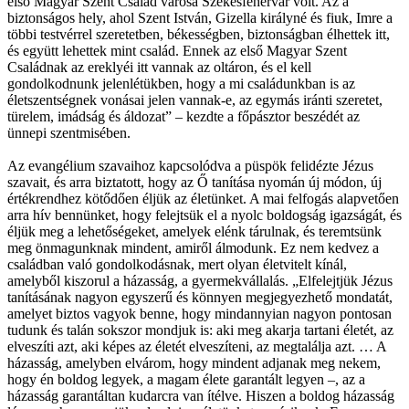
első Magyar Szent Család városa Székesfehérvár volt. Az a
biztonságos hely, ahol Szent István, Gizella királyné és fiuk, Imre a
többi testvérrel szeretetben, békességben, biztonságban élhettek itt,
és együtt lehettek mint család. Ennek az első Magyar Szent
Családnak az ereklyéi itt vannak az oltáron, és el kell
gondolkodnunk jelenlétükben, hogy a mi családunkban is az
életszentségnek vonásai jelen vannak-e, az egymás iránti szeretet,
türelem, imádság és áldozat” – kezdte a főpásztor beszédét az
ünnepi szentmisében.
Az evangélium szavaihoz kapcsolódva a püspök felidézte Jézus
szavait, és arra biztatott, hogy az Ő tanítása nyomán új módon, új
értékrendhez kötődően éljük az életünket. A mai felfogás alapvetően
arra hív bennünket, hogy felejtsük el a nyolc boldogság igazságát, és
éljük meg a lehetőségeket, amelyek elénk tárulnak, és teremtsünk
meg önmagunknak mindent, amiről álmodunk. Ez nem kedvez a
családban való gondolkodásnak, mert olyan életvitelt kínál,
amelyből kiszorul a házasság, a gyermekvállalás. „Elfelejtjük Jézus
tanításának nagyon egyszerű és könnyen megjegyezhető mondatát,
amelyet biztos vagyok benne, hogy mindannyian nagyon pontosan
tudunk és talán sokszor mondjuk is: aki meg akarja tartani életét, az
elveszíti azt, aki képes az életét elveszíteni, az megtalálja azt. … A
házasság, amelyben elvárom, hogy mindent adjanak meg nekem,
hogy én boldog legyek, a magam élete garantált legyen –, az a
házasság garantáltan kudarcra van ítélve. Hiszen a boldog házasság