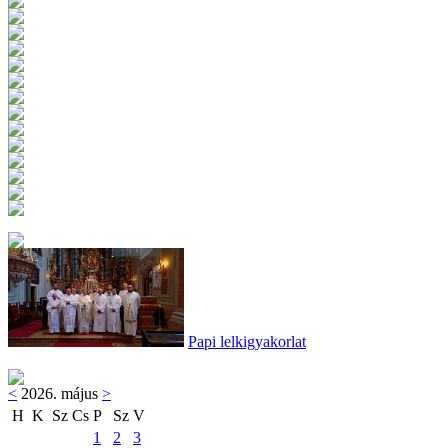
Papi lelkigyakorlat
<
2026. május
>
H
K
Sz
Cs
P
Sz
V
1
2
3