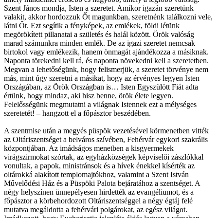
Szent János mondja, Isten a szeretet. Amikor igazán szeretünk
valakit, akkor hordozzuk Őt magunkban, szeretnénk találkozni vele,
látni Őt. Ezt segítik a fényképek, az emlékek, földi létünk
megörökített pillanatai a születés és halál között. Örök valóság
marad számunkra minden emlék. De az igazi szeretet nemcsak
birtokol vagy emlékezik, hanem önmagát ajándékozza a másiknak.
Naponta törekedni kell rá, és naponta növekedni kell a szeretetben.
Megvan a lehetőségünk, hogy felismerjük, a szeretet törvénye nem
más, mint úgy szeretni a másikat, hogy az érvényes legyen Isten
Országában, az Örök Országban is… Isten Egyszülött Fiát adta
értünk, hogy mindaz, aki hisz benne, örök élete legyen.
Felelősségünk megmutatni a világnak Istennek ezt a mélységes
szeretetét! – hangzott el a főpásztor beszédében.
A szentmise után a megyés püspök vezetésével körmenetben vitték
az Oltáriszentséget a belváros szívében, Fehérvár egykori szakrális
központjában. Az imádságos menetben a kisgyermekek
virágszirmokat szórtak, az egyházközségek képviselői zászlókkal
vonultak, a papok, ministránsok és a hívek énekkel kísérték az
oltárokká alakított templomajtókhoz, valamint a Szent István
Művelődési Ház és a Püspöki Palota bejáratához a szentséget. A
négy helyszínen ünnepélyesen hirdették az evangéliumot, és a
főpásztor a körbehordozott Oltáriszentséggel a négy égtáj felé
mutatva megáldotta a fehérvári polgárokat, az egész világot.