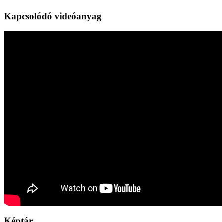
Kapcsolódó videóanyag
Képtár