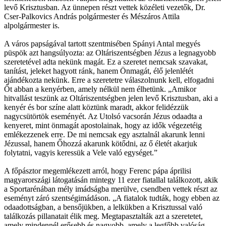
levő Krisztusban. Az ünnepen részt vettek közéleti vezetők, Dr.
Cser-Palkovics András polgármester és Mészáros Attila
alpolgármester is.
A város papságával tartott szentmisében Spányi Antal megyés
püspök azt hangsúlyozta: az Oltáriszentségben Jézus a legnagyobb
szeretetével adta nekünk magát. Ez a szeretet nemcsak szavakat,
tanítást, jeleket hagyott ránk, hanem Önmagát, élő jelenlétét
ajándékozta nekünk. Erre a szeretetre válaszolnunk kell, elfogadni
Őt abban a kenyérben, amely nélkül nem élhetünk. „Amikor
hitvallást teszünk az Oltáriszentségben jelen levő Krisztusban, aki a
kenyér és bor színe alatt köztünk maradt, akkor felidézzük
nagycsütörtök eseményét. Az Utolsó vacsorán Jézus odaadta a
kenyeret, mint önmagát apostolainak, hogy az idők végezetéig
emlékezzenek erre. De mi nemcsak egy asztalnál akarunk lenni
Jézussal, hanem Őhozzá akarunk kötődni, az ő életét akarjuk
folytatni, vagyis keressük a Vele való egységet.”
A főpásztor megemlékezett arról, hogy Ferenc pápa áprilisi
magyarországi látogatásán mintegy 11 ezer fiatallal találkozott, akik
a Sportarénában mély imádságba merülve, csendben vettek részt az
eseményt záró szentségimádáson. „A fiatalok tudták, hogy ebben az
odaadottságban, a bensőjükben, a lelkükben a Krisztussal való
találkozás pillanatait élik meg. Megtapasztalták azt a szeretetet,
amely mindennél erősebb és nagyobb, amely a legfőbb valóság.