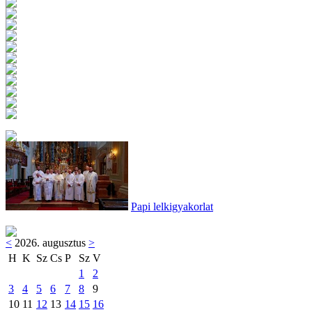
Papi lelkigyakorlat
<
2026. augusztus
>
H
K
Sz
Cs
P
Sz
V
1
2
3
4
5
6
7
8
9
10
11
12
13
14
15
16