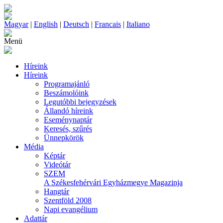
Magyar
|
English
|
Deutsch
|
Francais
|
Italiano
Menü
Híreink
Híreink
Programajánló
Beszámolóink
Legutóbbi bejegyzések
Állandó híreink
Eseménynaptár
Keresés, szűrés
Ünnepkörök
Média
Képtár
Videótár
SZEM
A Székesfehérvári Egyházmegye Magazinja
Hangtár
Szentföld 2008
Napi evangélium
Adattár