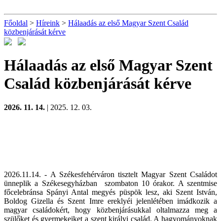
Főoldal
>
Híreink
>
Hálaadás az első Magyar Szent Család
közbenjárását kérve
Hálaadás az első Magyar Szent
Család közbenjárását kérve
2026. 11. 14.
| 2025. 12. 03.
2026.11.14. - A Székesfehérváron tisztelt Magyar Szent Családot
ünneplik a Székesegyházban szombaton 10 órakor. A szentmise
főcelebránsa Spányi Antal megyés püspök lesz, aki Szent István,
Boldog Gizella és Szent Imre ereklyéi jelenlétében imádkozik a
magyar családokért, hogy közbenjárásukkal oltalmazza meg a
szülőket és gyermekeiket a szent királyi család. A hagyományoknak