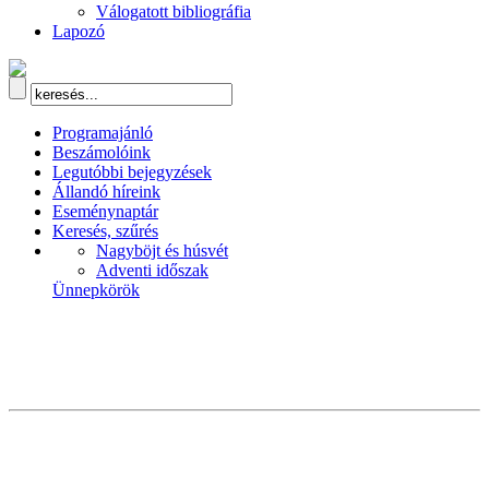
Válogatott bibliográfia
Lapozó
Programajánló
Beszámolóink
Legutóbbi bejegyzések
Állandó híreink
Eseménynaptár
Keresés, szűrés
Nagyböjt és húsvét
Adventi időszak
Ünnepkörök