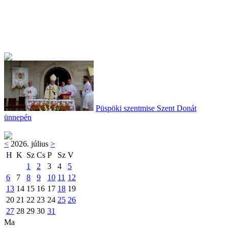
Püspöki szentmise Szent Donát
ünnepén
<
2026. július
>
H
K
Sz
Cs
P
Sz
V
1
2
3
4
5
6
7
8
9
10
11
12
13
14
15
16
17
18
19
20
21
22
23
24
25
26
27
28
29
30
31
Ma