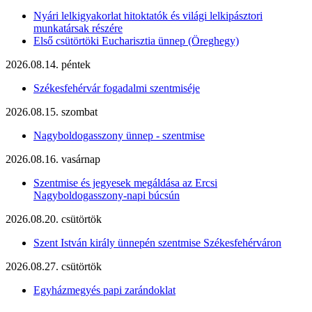
Nyári lelkigyakorlat hitoktatók és világi lelkipásztori
munkatársak részére
Első csütörtöki Eucharisztia ünnep (Öreghegy)
2026.08.14. péntek
Székesfehérvár fogadalmi szentmiséje
2026.08.15. szombat
Nagyboldogasszony ünnep - szentmise
2026.08.16. vasárnap
Szentmise és jegyesek megáldása az Ercsi
Nagyboldogasszony-napi búcsún
2026.08.20. csütörtök
Szent István király ünnepén szentmise Székesfehérváron
2026.08.27. csütörtök
Egyházmegyés papi zarándoklat