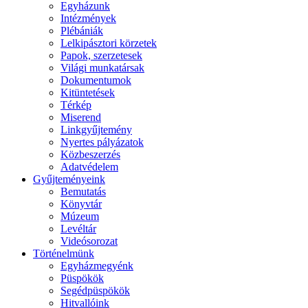
Egyházunk
Intézmények
Plébániák
Lelkipásztori körzetek
Papok, szerzetesek
Világi munkatársak
Dokumentumok
Kitüntetések
Térkép
Miserend
Linkgyűjtemény
Nyertes pályázatok
Közbeszerzés
Adatvédelem
Gyűjteményeink
Bemutatás
Könyvtár
Múzeum
Levéltár
Videósorozat
Történelmünk
Egyházmegyénk
Püspökök
Segédpüspökök
Hitvallóink