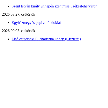
Szent István király ünnepén szentmise Székesfehérváron
2026.08.27. csütörtök
Egyházmegyés papi zarándoklat
2026.09.03. csütörtök
Első csütörtöki Eucharisztia ünnep (Ciszterci)