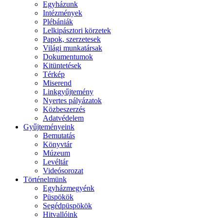
Egyházunk
Intézmények
Plébániák
Lelkipásztori körzetek
Papok, szerzetesek
Világi munkatársak
Dokumentumok
Kitüntetések
Térkép
Miserend
Linkgyűjtemény
Nyertes pályázatok
Közbeszerzés
Adatvédelem
Gyűjteményeink
Bemutatás
Könyvtár
Múzeum
Levéltár
Videósorozat
Történelmünk
Egyházmegyénk
Püspökök
Segédpüspökök
Hitvallóink