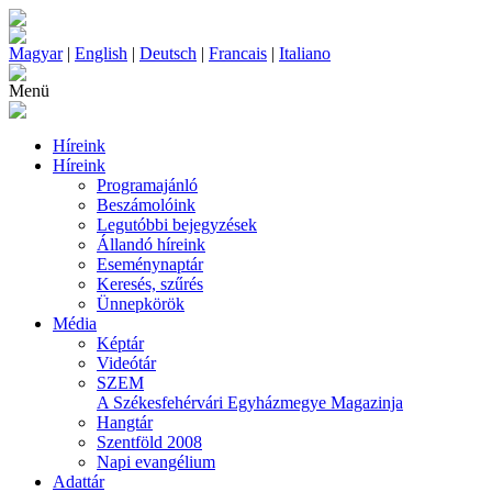
Magyar
|
English
|
Deutsch
|
Francais
|
Italiano
Menü
Híreink
Híreink
Programajánló
Beszámolóink
Legutóbbi bejegyzések
Állandó híreink
Eseménynaptár
Keresés, szűrés
Ünnepkörök
Média
Képtár
Videótár
SZEM
A Székesfehérvári Egyházmegye Magazinja
Hangtár
Szentföld 2008
Napi evangélium
Adattár