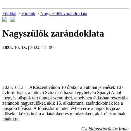
Főoldal
>
Híreink
>
Nagyszülők zarándoklata
Nagyszülők zarándoklata
2025. 10. 13.
| 2024. 12. 09.
2025.10.13. - Alsószentivánon 10 órakor a Fatimai jelenések 107.
évfordulóján, a fatimai Szűz első hazai kegyhelyén Spányi Antal
megyés püspök tart ünnepi szentmisét, amelyben áldásban részesíti a
zarándok nagyszülőket, akik 16. alkalommal zarándokolnak ide a
püspöki hívásra. A főpásztor minden évben erre a napra hívja az
időseket közös imára a fiatalokért és mindazokért, akik rászorulnak
imájukra.
Családpasztorációs Iroda