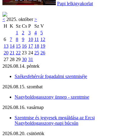
Papi lelkigyakorlat
<
2025. október
>
H
K
Sz
Cs
P
Sz
V
1
2
3
4
5
6
7
8
9
10
11
12
13
14
15
16
17
18
19
20
21
22
23
24
25
26
27
28
29
30
31
2026.08.14. péntek
Székesfehérvár fogadalmi szentmiséje
2026.08.15. szombat
Nagyboldogasszony ünnep - szentmise
2026.08.16. vasárnap
Szentmise és jegyesek megáldása az Ercsi
Nagyboldogasszony-napi búcsún
2026.08.20. csütörtök