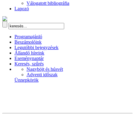
Válogatott bibliográfia
Lapozó
Programajánló
Beszámolóink
Legutóbbi bejegyzések
Állandó híreink
Eseménynaptár
Keresés, szűrés
Nagyböjt és húsvét
Adventi időszak
Ünnepkörök