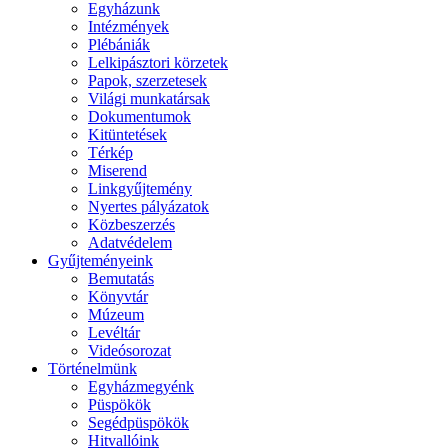
Egyházunk
Intézmények
Plébániák
Lelkipásztori körzetek
Papok, szerzetesek
Világi munkatársak
Dokumentumok
Kitüntetések
Térkép
Miserend
Linkgyűjtemény
Nyertes pályázatok
Közbeszerzés
Adatvédelem
Gyűjteményeink
Bemutatás
Könyvtár
Múzeum
Levéltár
Videósorozat
Történelmünk
Egyházmegyénk
Püspökök
Segédpüspökök
Hitvallóink