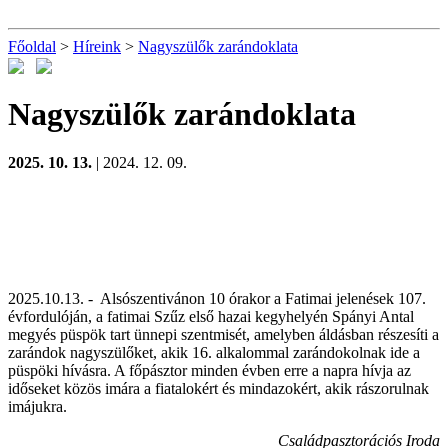
Főoldal
>
Híreink
>
Nagyszülők zarándoklata
Nagyszülők zarándoklata
2025. 10. 13.
| 2024. 12. 09.
2025.10.13. - Alsószentivánon 10 órakor a Fatimai jelenések 107.
évfordulóján, a fatimai Szűz első hazai kegyhelyén Spányi Antal
megyés püspök tart ünnepi szentmisét, amelyben áldásban részesíti a
zarándok nagyszülőket, akik 16. alkalommal zarándokolnak ide a
püspöki hívásra. A főpásztor minden évben erre a napra hívja az
időseket közös imára a fiatalokért és mindazokért, akik rászorulnak
imájukra.
Családpasztorációs Iroda