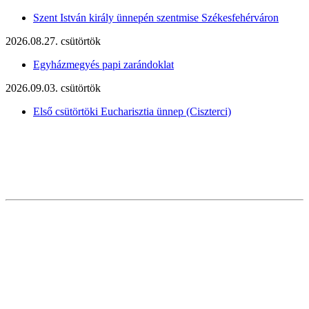
Szent István király ünnepén szentmise Székesfehérváron
2026.08.27. csütörtök
Egyházmegyés papi zarándoklat
2026.09.03. csütörtök
Első csütörtöki Eucharisztia ünnep (Ciszterci)