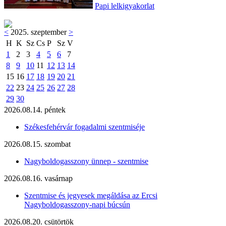
Papi lelkigyakorlat
<
2025. szeptember
>
H
K
Sz
Cs
P
Sz
V
1
2
3
4
5
6
7
8
9
10
11
12
13
14
15
16
17
18
19
20
21
22
23
24
25
26
27
28
29
30
2026.08.14. péntek
Székesfehérvár fogadalmi szentmiséje
2026.08.15. szombat
Nagyboldogasszony ünnep - szentmise
2026.08.16. vasárnap
Szentmise és jegyesek megáldása az Ercsi
Nagyboldogasszony-napi búcsún
2026.08.20. csütörtök