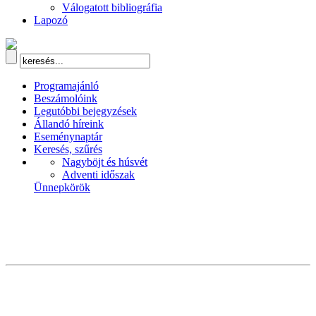
Válogatott bibliográfia
Lapozó
Programajánló
Beszámolóink
Legutóbbi bejegyzések
Állandó híreink
Eseménynaptár
Keresés, szűrés
Nagyböjt és húsvét
Adventi időszak
Ünnepkörök