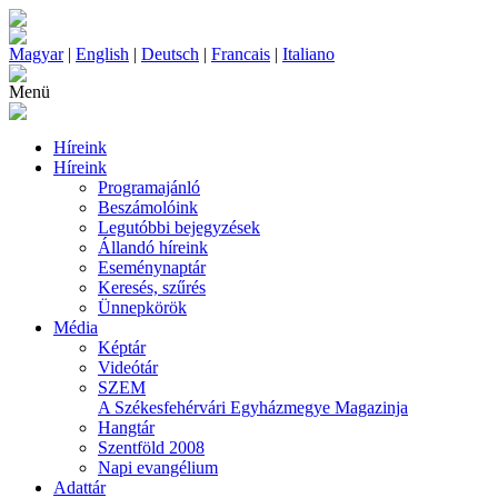
Magyar
|
English
|
Deutsch
|
Francais
|
Italiano
Menü
Híreink
Híreink
Programajánló
Beszámolóink
Legutóbbi bejegyzések
Állandó híreink
Eseménynaptár
Keresés, szűrés
Ünnepkörök
Média
Képtár
Videótár
SZEM
A Székesfehérvári Egyházmegye Magazinja
Hangtár
Szentföld 2008
Napi evangélium
Adattár