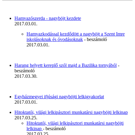
Hamvazószerda - nagyböjt kezdete
2017.03.01.
Hamvazkodással kezdődött a nagyböjt a Szent Imre
iskolásoknak és óvodásoknak
- beszámoló
2017.03.01.
Harang helyett kereplő szól majd a Bazilika tornyából
-
beszámoló
2017.03.30.
Egyházmegyei ifjúsági nagyböjti lelkigyakorlat
2017.03.01.
Hitoktatói, világi lelkipásztori munkatársi nagyböjti lelkinap
2017.03.25.
Hitoktatói, világi lelkipásztori munkatársi nagyböjti
lelkinap
- beszámoló
2017.03.25.