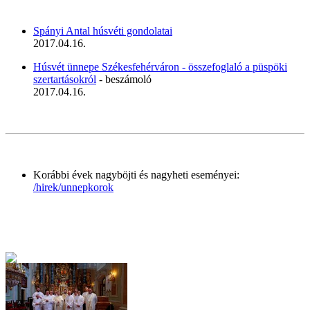
Spányi Antal húsvéti gondolatai
2017.04.16.
Húsvét ünnepe Székesfehérváron - összefoglaló a püspöki
szertartásokról
- beszámoló
2017.04.16.
Korábbi évek nagyböjti és nagyheti eseményei:
/hirek/unnepkorok