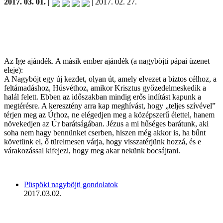
2017. 03. 01. |
| 2017. 02. 27.
Az Ige ajándék. A másik ember ajándék (a nagyböjti pápai üzenet
eleje):
A Nagyböjt egy új kezdet, olyan út, amely elvezet a biztos célhoz, a
feltámadáshoz, Húsvéthoz, amikor Krisztus győzedelmeskedik a
halál felett. Ebben az időszakban mindig erős indítást kapunk a
megtérésre. A keresztény arra kap meghívást, hogy „teljes szívével”
térjen meg az Úrhoz, ne elégedjen meg a középszerű élettel, hanem
növekedjen az Úr barátságában. Jézus a mi hűséges barátunk, aki
soha nem hagy bennünket cserben, hiszen még akkor is, ha bűnt
követünk el, ő türelmesen várja, hogy visszatérjünk hozzá, és e
várakozással kifejezi, hogy meg akar nekünk bocsájtani.
Püspöki nagyböjti gondolatok
2017.03.02.