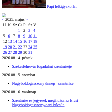
Papi lelkigyakorlat
<
2025. május
>
H
K
Sz
Cs
P
Sz
V
1
2
3
4
5
6
7
8
9
10
11
12
13
14
15
16
17
18
19
20
21
22
23
24
25
26
27
28
29
30
31
2026.08.14. péntek
Székesfehérvár fogadalmi szentmiséje
2026.08.15. szombat
Nagyboldogasszony ünnep - szentmise
2026.08.16. vasárnap
Szentmise és jegyesek megáldása az Ercsi
Nagyboldogasszony-napi búcsún