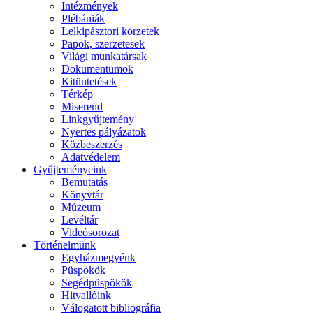
Intézmények
Plébániák
Lelkipásztori körzetek
Papok, szerzetesek
Világi munkatársak
Dokumentumok
Kitüntetések
Térkép
Miserend
Linkgyűjtemény
Nyertes pályázatok
Közbeszerzés
Adatvédelem
Gyűjteményeink
Bemutatás
Könyvtár
Múzeum
Levéltár
Videósorozat
Történelmünk
Egyházmegyénk
Püspökök
Segédpüspökök
Hitvallóink
Válogatott bibliográfia