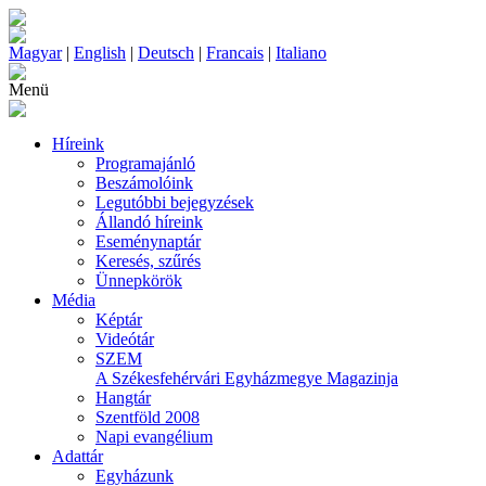
Magyar
|
English
|
Deutsch
|
Francais
|
Italiano
Menü
Híreink
Programajánló
Beszámolóink
Legutóbbi bejegyzések
Állandó híreink
Eseménynaptár
Keresés, szűrés
Ünnepkörök
Média
Képtár
Videótár
SZEM
A Székesfehérvári Egyházmegye Magazinja
Hangtár
Szentföld 2008
Napi evangélium
Adattár
Egyházunk