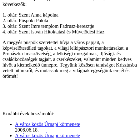
következők:
1. oltár: Szent Anna kápolna
2. oltár: Püspöki Palota
3. oltár: Szent Imre templom Fadrusz-keresztje
4. oltár: Szent István Hitoktatási és Művelődési Ház
A megyés püspök szeretettel hívja a város papjait, a
képviselőtestületi tagokat, a világi lelkipásztori munkatársakat, a
Prohászka Imaszövetség, a lelkiségi mozgalmak, ifjúsági- és
családközösségek tagjait, a cserkészeket, valamint minden kedves
hívőt a kiemelkedő ünnepre. Tegyünk közösen tanúságot Krisztusba
vetett hitünkről, és mutassuk meg a világnak egységünk erejét és
örömét!
Korábbi évek beszámolói:
A város közös Úrnapi körmenete
2006.06.18.
A város közös Úrnapi körmenete