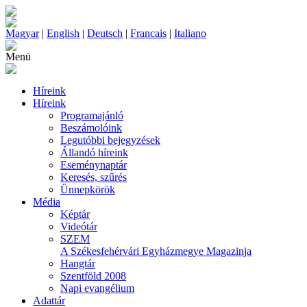
Magyar
|
English
|
Deutsch
|
Francais
|
Italiano
Menü
Híreink
Híreink
Programajánló
Beszámolóink
Legutóbbi bejegyzések
Állandó híreink
Eseménynaptár
Keresés, szűrés
Ünnepkörök
Média
Képtár
Videótár
SZEM
A Székesfehérvári Egyházmegye Magazinja
Hangtár
Szentföld 2008
Napi evangélium
Adattár