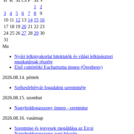
H
K
Sz
Cs
P
Sz
V
1
2
3
4
5
6
7
8
9
10
11
12
13
14
15
16
17
18
19
20
21
22
23
24
25
26
27
28
29
30
31
Ma
Nyári lelkigyakorlat hitoktatók és világi lelkipásztori
munkatársak részére
Első csütörtöki Eucharisztia ünnep (Öreghegy)
2026.08.14. péntek
Székesfehérvár fogadalmi szentmiséje
2026.08.15. szombat
Nagyboldogasszony ünnep - szentmise
2026.08.16. vasárnap
Szentmise és jegyesek megáldása az Ercsi
Nagyboldogasszony-napi búcsún