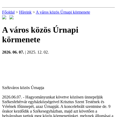
Főoldal
>
Híreink
>
A város közös Úrnapi körmenete
A város közös Úrnapi
körmenete
2026. 06. 07.
| 2025. 12. 02.
Székváros közös Úrnapja
2026.06.07. - Hagyományunkat követve közösen ünnepeljük
Székesfehérvár egyházközségeivel Krisztus Szent Testének és
Vérének főünnepét, azaz
Úrnapját
. A koncelebrált szentmise de. 9
órakor kezdődik a Székesegyházban, majd azt követően a
belvárosban tartjuk meg közös körmenetünket, melynek állomásai a