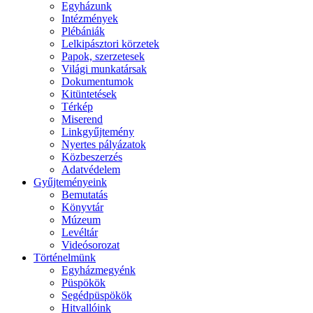
Egyházunk
Intézmények
Plébániák
Lelkipásztori körzetek
Papok, szerzetesek
Világi munkatársak
Dokumentumok
Kitüntetések
Térkép
Miserend
Linkgyűjtemény
Nyertes pályázatok
Közbeszerzés
Adatvédelem
Gyűjteményeink
Bemutatás
Könyvtár
Múzeum
Levéltár
Videósorozat
Történelmünk
Egyházmegyénk
Püspökök
Segédpüspökök
Hitvallóink