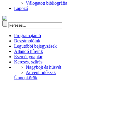
Válogatott bibliográfia
Lapozó
Programajánló
Beszámolóink
Legutóbbi bejegyzések
Állandó híreink
Eseménynaptár
Keresés, szűrés
Nagyböjt és húsvét
Adventi időszak
Ünnepkörök