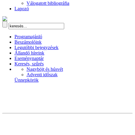
Válogatott bibliográfia
Lapozó
Programajánló
Beszámolóink
Legutóbbi bejegyzések
Állandó híreink
Eseménynaptár
Keresés, szűrés
Nagyböjt és húsvét
Adventi időszak
Ünnepkörök