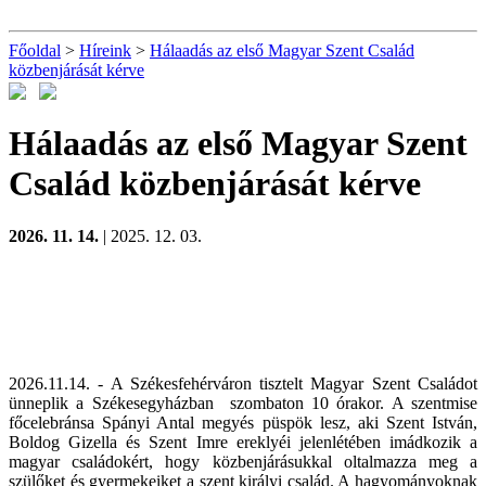
Főoldal
>
Híreink
>
Hálaadás az első Magyar Szent Család
közbenjárását kérve
Hálaadás az első Magyar Szent
Család közbenjárását kérve
2026. 11. 14.
| 2025. 12. 03.
2026.11.14. - A Székesfehérváron tisztelt Magyar Szent Családot
ünneplik a Székesegyházban szombaton 10 órakor. A szentmise
főcelebránsa Spányi Antal megyés püspök lesz, aki Szent István,
Boldog Gizella és Szent Imre ereklyéi jelenlétében imádkozik a
magyar családokért, hogy közbenjárásukkal oltalmazza meg a
szülőket és gyermekeiket a szent királyi család. A hagyományoknak