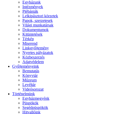
Egyházunk
Intézmények
Plébániák
Lelkipásztori körzetek
Papok, szerzetesek
Világi munkatársak
Dokumentumok
Kitüntetések
Térkép
Miserend
Linkgyűjtemény
Nyertes pályázatok
Közbeszerzés
Adatvédelem
Gyűjteményeink
Bemutatás
Könyvtár
Múzeum
Levéltár
Videósorozat
Történelmünk
Egyházmegyénk
Püspökök
Segédpüspökök
Hitvallóink