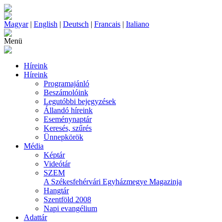
Magyar
|
English
|
Deutsch
|
Francais
|
Italiano
Menü
Híreink
Híreink
Programajánló
Beszámolóink
Legutóbbi bejegyzések
Állandó híreink
Eseménynaptár
Keresés, szűrés
Ünnepkörök
Média
Képtár
Videótár
SZEM
A Székesfehérvári Egyházmegye Magazinja
Hangtár
Szentföld 2008
Napi evangélium
Adattár