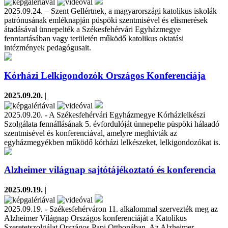
2025.09.24. – Szent Gellértnek, a magyarországi katolikus iskolák
patrónusának emléknapján püspöki szentmisével és elismerések
átadásával ünnepelték a Székesfehérvári Egyházmegye
fenntartásában vagy területén működő katolikus oktatási
intézmények pedagógusait.
Kórházi Lelkigondozók Országos Konferenciája
2025.09.20.
|
2025.09.20. - A Székesfehérvári Egyházmegye Kórházlelkészi
Szolgálata fennállásának 5. évfordulóját ünnepelte püspöki hálaadó
szentmisével és konferenciával, amelyre meghívták az
egyházmegyékben működő kórházi lelkészeket, lelkigondozókat is.
Alzheimer világnap sajtótájékoztató és konferencia
2025.09.19.
|
2025.09.19. - Székesfehérváron 11. alkalommal szervezték meg az
Alzheimer Világnap Országos konferenciáját a Katolikus
Szeretetszolgálat Országos Papi Otthonában. Az Alzheimer