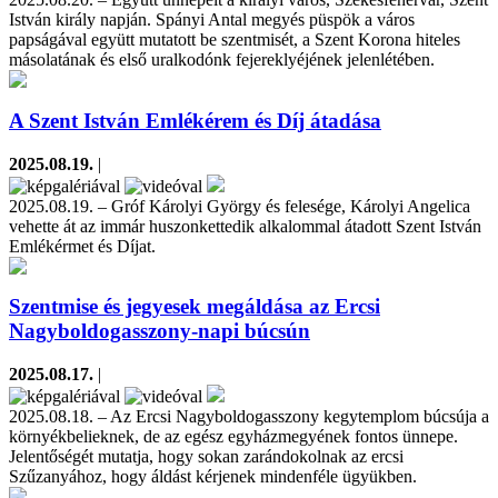
István király napján. Spányi Antal megyés püspök a város
papságával együtt mutatott be szentmisét, a Szent Korona hiteles
másolatának és első uralkodónk fejereklyéjének jelenlétében.
A Szent István Emlékérem és Díj átadása
2025.08.19.
|
2025.08.19. – Gróf Károlyi György és felesége, Károlyi Angelica
vehette át az immár huszonkettedik alkalommal átadott Szent István
Emlékérmet és Díjat.
Szentmise és jegyesek megáldása az Ercsi
Nagyboldogasszony-napi búcsún
2025.08.17.
|
2025.08.18. – Az Ercsi Nagyboldogasszony kegytemplom búcsúja a
környékbelieknek, de az egész egyházmegyének fontos ünnepe.
Jelentőségét mutatja, hogy sokan zarándokolnak az ercsi
Szűzanyához, hogy áldást kérjenek mindenféle ügyükben.