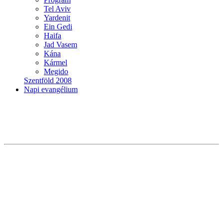
Tel Aviv
Yardenit
Ein Gedi
Haifa
Jad Vasem
Kána
Kármel
Megido
Szentföld 2008
Napi evangélium