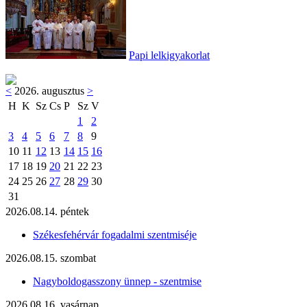
Papi lelkigyakorlat
<
2026. augusztus
>
H
K
Sz
Cs
P
Sz
V
1
2
3
4
5
6
7
8
9
10
11
12
13
14
15
16
17
18
19
20
21
22
23
24
25
26
27
28
29
30
31
2026.08.14. péntek
Székesfehérvár fogadalmi szentmiséje
2026.08.15. szombat
Nagyboldogasszony ünnep - szentmise
2026.08.16. vasárnap