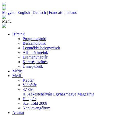
Magyar
|
English
|
Deutsch
|
Francais
|
Italiano
Menü
Híreink
Programajánló
Beszámolóink
Legutóbbi bejegyzések
Állandó híreink
Eseménynaptár
Keresés, szűrés
Ünnepkörök
Média
Média
Képtár
Videótár
SZEM
A Székesfehérvári Egyházmegye Magazinja
Hangtár
Szentföld 2008
Napi evangélium
Adattár