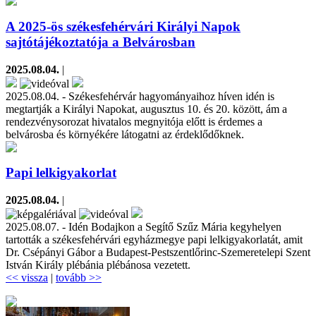
A 2025-ös székesfehérvári Királyi Napok
sajtótájékoztatója a Belvárosban
2025.08.04.
|
2025.08.04. - Székesfehérvár hagyományaihoz híven idén is
megtartják a Királyi Napokat, augusztus 10. és 20. között, ám a
rendezvénysorozat hivatalos megnyitója előtt is érdemes a
belvárosba és környékére látogatni az érdeklődőknek.
Papi lelkigyakorlat
2025.08.04.
|
2025.08.07. - Idén Bodajkon a Segítő Szűz Mária kegyhelyen
tartották a székesfehérvári egyházmegye papi lelkigyakorlatát, amit
Dr. Csépányi Gábor a Budapest-Pestszentlőrinc-Szemeretelepi Szent
István Király plébánia plébánosa vezetett.
<< vissza
|
tovább >>