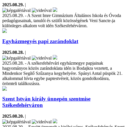
2025.08.29.
|
2025.08.29. - A Szent Imre Gimnázium Általános Iskola és Óvoda
pedagógusainak, tanulói és szülői közösségének Veni Sancte-ja
különleges alkalom volt idén Székesfehérváron.
Egyházmegyés papi zarándoklat
2025.08.28.
|
2025.08.28. - A székesfehérvári egyházmegye papjainak
hagyományos közös zarándoklata idén is Bodajkra vezetett, a
Mindenkor Segítő Szűzanya kegyhelyére. Spányi Antal püspök 21.
alkalommal hívta egybe paptestvéreit, közös gondolkodásra,
örömteli találkozásra.
Szent István király ünnepén szentmise
Székesfehérváron
2025.08.20.
|
2025.08.20. – Együtt ünnepelt a királyi város, Székesfehérvár, Szent