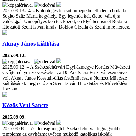
2025.09.13-14. - Különleges búcsút ünnepelhetett idén a bodajki
Segítő Szűz Mária kegyhely. Egy legenda kelt életre, vált újra
valósággá. Ünnepélyes keretek között, ereklyéiben ismét Bodajkra
látogatott Szent István király, Boldog Gizella és Szent Imre herceg.
Aknay János kiállítása
2025.09.12.
|
2025.09.12. – A Székesfehérvári Egyházmegye Kortárs Művészeti
Gyűjteménye szervezésében, a 19. Ars Sacra Fesztivál eseménye
volt Aknay János Kossuth-díjas festőművész, a Nemzet Művésze
kiállításának megnyitója a Szent István Hitoktatási és Művelődési
Házban.
Közös Veni Sancte
2025.09.09.
|
2025.09.09. – Zsúfolásig megtelt Székesfehérvár legnagyobb
temploma az egyházmegyében működő katolikus iskolák