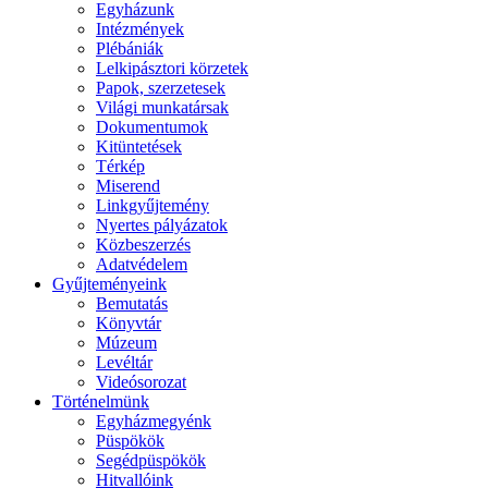
Egyházunk
Intézmények
Plébániák
Lelkipásztori körzetek
Papok, szerzetesek
Világi munkatársak
Dokumentumok
Kitüntetések
Térkép
Miserend
Linkgyűjtemény
Nyertes pályázatok
Közbeszerzés
Adatvédelem
Gyűjteményeink
Bemutatás
Könyvtár
Múzeum
Levéltár
Videósorozat
Történelmünk
Egyházmegyénk
Püspökök
Segédpüspökök
Hitvallóink