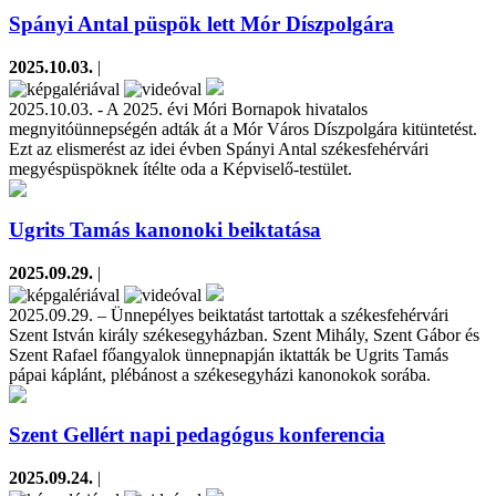
Spányi Antal püspök lett Mór Díszpolgára
2025.10.03.
|
2025.10.03. - A 2025. évi Móri Bornapok hivatalos
megnyitóünnepségén adták át a Mór Város Díszpolgára kitüntetést.
Ezt az elismerést az idei évben Spányi Antal székesfehérvári
megyéspüspöknek ítélte oda a Képviselő-testület.
Ugrits Tamás kanonoki beiktatása
2025.09.29.
|
2025.09.29. – Ünnepélyes beiktatást tartottak a székesfehérvári
Szent István király székesegyházban. Szent Mihály, Szent Gábor és
Szent Rafael főangyalok ünnepnapján iktatták be Ugrits Tamás
pápai káplánt, plébánost a székesegyházi kanonokok sorába.
Szent Gellért napi pedagógus konferencia
2025.09.24.
|