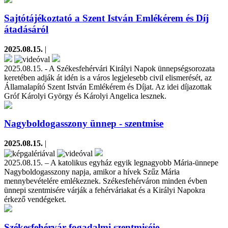
Sajtótájékoztató a Szent István Emlékérem és Díj
átadásáról
2025.08.15.
|
2025.08.15. - A Székesfehérvári Királyi Napok ünnepségsorozata
keretében adják át idén is a város legjelesebb civil elismerését, az
Államalapító Szent István Emlékérem és Díjat. Az idei díjazottak
Gróf Károlyi György és Károlyi Angelica lesznek.
Nagyboldogasszony ünnep - szentmise
2025.08.15.
|
2025.08.15. – A katolikus egyház egyik legnagyobb Mária-ünnepe
Nagyboldogasszony napja, amikor a hívek Szűz Mária
mennybevételére emlékeznek. Székesfehérváron minden évben
ünnepi szentmisére várják a fehérváriakat és a Királyi Napokra
érkező vendégeket.
Székesfehérvár fogadalmi szentmiséje