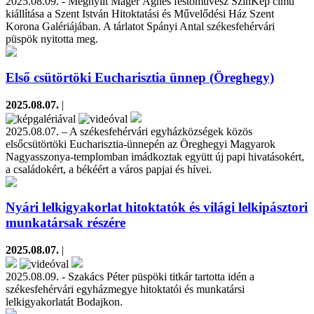
2025.08.09. - Megnyílt Máger Ágnes festőművész SzínKép című
kiállítása a Szent István Hitoktatási és Művelődési Ház Szent
Korona Galériájában. A tárlatot Spányi Antal székesfehérvári
püspök nyitotta meg.
Első csütörtöki Eucharisztia ünnep (Öreghegy)
2025.08.07.
|
2025.08.07. – A székesfehérvári egyházközségek közös
elsőcsütörtöki Eucharisztia-ünnepén az Öreghegyi Magyarok
Nagyasszonya-templomban imádkoztak együtt új papi hivatásokért,
a családokért, a békéért a város papjai és hívei.
Nyári lelkigyakorlat hitoktatók és világi lelkipásztori
munkatársak részére
2025.08.07.
|
2025.08.09. - Szakács Péter püspöki titkár tartotta idén a
székesfehérvári egyházmegye hitoktatói és munkatársi
lelkigyakorlatát Bodajkon.