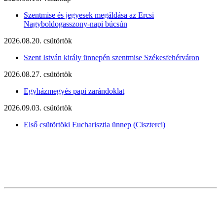
Szentmise és jegyesek megáldása az Ercsi
Nagyboldogasszony-napi búcsún
2026.08.20. csütörtök
Szent István király ünnepén szentmise Székesfehérváron
2026.08.27. csütörtök
Egyházmegyés papi zarándoklat
2026.09.03. csütörtök
Első csütörtöki Eucharisztia ünnep (Ciszterci)