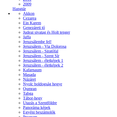
2009
Hangtár
Akkon
Cezarea
Ein Karem
Genezáreti tó
Judeai sivatag és Holt tenger
Jaffa
Jeruzsálembe fel!
Jeruzsálem - Via Dolorosa
Jeruzsálem - Siratófal
Jeruzsálem - Szent Sír
Jeruzsálem - életképek 1
Jeruzsálem - életképek 2
Kafarnaum
Masada
Názáret
Nyolc boldogság hegye
Qumran
Tabga
Tábor-hegy
Utazás a Szentföldre
Panoráma képek
Egyéni beszámolók
Program