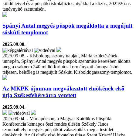
küldötteivel és a püspöki iskolabiztos atyákkal a közös, 2025/26-os
tanévnyitó szentmisén.
Spányi Antal megyés püspök megáldotta a megújult
sóskúti templomot
2025.09.08.
|
2025.09.08. - Kisboldogasszony napján, Mária születésének
ünnepén, Spányi Antal megyés püspök szentmise keretében áldotta
meg a csaknem 240 millió forintos kormányzati támogatásból
teljesen, belsőleg is megújult Sóskúti Kisboldogasszony-templomot.
Az MKPK újonnan megválasztott elnökének első
útja Székesfehérvárra vezetett
2025.09.04.
|
2025.09.04. - Máriapócson, a Magyar Katolikus Püspöki
Konferencia kétnapos őszi rendes ülésén Székely János
szombathelyi megyés püspököt választották meg a testület
elnökének. Az új elnök első hivatalos útja a Szent Kristóf Házba