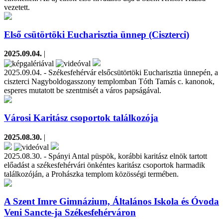
vezetett.
Első csütörtöki Eucharisztia ünnep (Ciszterci)
2025.09.04.
|
2025.09.04. - Székesfehérvár elsőcsütörtöki Eucharisztia ünnepén, a
ciszterci Nagyboldogasszony templomban Tóth Tamás c. kanonok,
esperes mutatott be szentmisét a város papságával.
Városi Karitász csoportok találkozója
2025.08.30.
|
2025.08.30. - Spányi Antal püspök, korábbi karitász elnök tartott
előadást a székesfehérvári önkéntes karitász csoportok harmadik
találkozóján, a Prohászka templom közösségi termében.
A Szent Imre Gimnázium, Általános Iskola és Óvoda
Veni Sancte-ja Székesfehérváron