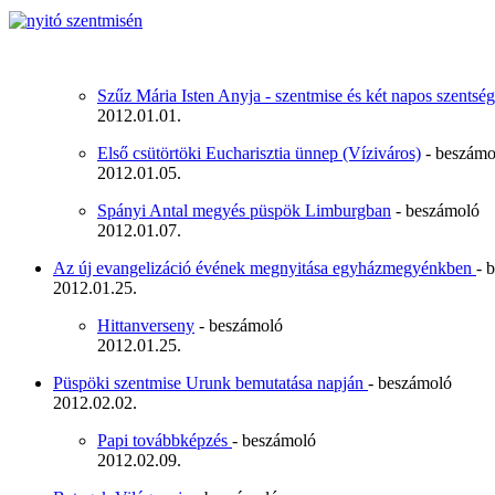
Szűz Mária Isten Anyja - szentmise és két napos szents
2012.01.01.
Első csütörtöki Eucharisztia ünnep (Víziváros)
- beszámo
2012.01.05.
Spányi Antal megyés püspök Limburgban
- beszámoló
2012.01.07.
Az új evangelizáció évének megnyitása egyházmegyénkben
- 
2012.01.25.
Hittanverseny
- beszámoló
2012.01.25.
Püspöki szentmise Urunk bemutatása napján
- beszámoló
2012.02.02.
Papi továbbképzés
- beszámoló
2012.02.09.