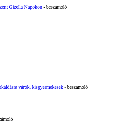
Szent Gizella Napokon
- beszámoló
ekáldásra várók, kisgyermekesek
- beszámoló
számoló