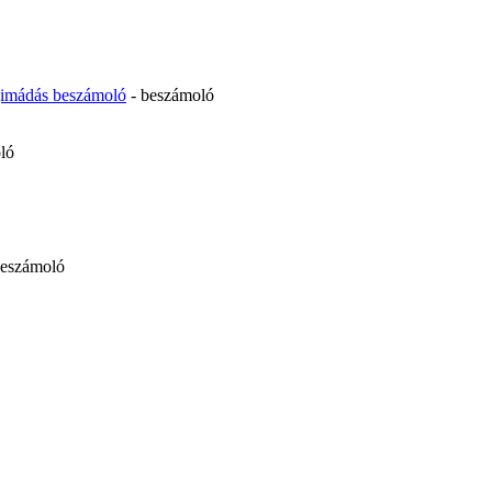
égimádás beszámoló
- beszámoló
ló
beszámoló