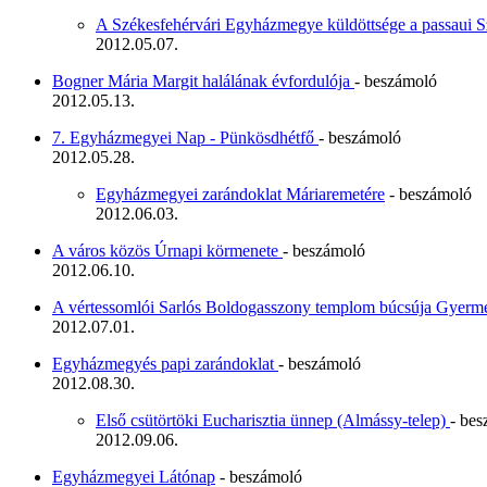
A Székesfehérvári Egyházmegye küldöttsége a passaui 
2012.05.07.
Bogner Mária Margit halálának évfordulója
- beszámoló
2012.05.13.
7. Egyházmegyei Nap - Pünkösdhétfő
- beszámoló
2012.05.28.
Egyházmegyei zarándoklat Máriaremetére
- beszámoló
2012.06.03.
A város közös Úrnapi körmenete
- beszámoló
2012.06.10.
A vértessomlói Sarlós Boldogasszony templom búcsúja Gyerm
2012.07.01.
Egyházmegyés papi zarándoklat
- beszámoló
2012.08.30.
Első csütörtöki Eucharisztia ünnep (Almássy-telep)
- be
2012.09.06.
Egyházmegyei Látónap
- beszámoló