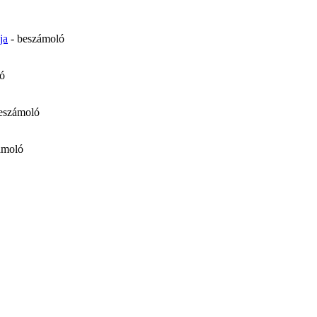
ja
- beszámoló
ló
beszámoló
ámoló