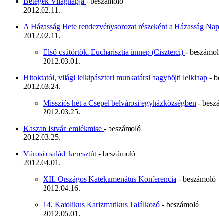
Betegek Világnapja
- beszámoló
2012.02.11.
A Házasság Hete rendezvénysorozat részeként a Házasság Nap
2012.02.11.
Első csütörtöki Eucharisztia ünnep (Ciszterci)
- beszámo
2012.03.01.
Hitoktatói, világi lelkipásztori munkatársi nagyböjti lelkinap
- 
2012.03.24.
Missziós hét a Csepel belvárosi egyházközségben
- besz
2012.03.25.
Kaszap István emlékmise
- beszámoló
2012.03.25.
Városi családi keresztút
- beszámoló
2012.04.01.
XII. Országos Katekumenátus Konferencia
- beszámoló
2012.04.16.
14. Katolikus Karizmatikus Találkozó
- beszámoló
2012.05.01.