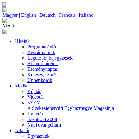
Magyar
|
English
|
Deutsch
|
Francais
|
Italiano
Menü
Híreink
Programajánló
Beszámolóink
Legutóbbi bejegyzések
Állandó híreink
Eseménynaptár
Keresés, szűrés
Ünnepkörök
Média
Képtár
Videótár
SZEM
A Székesfehérvári Egyházmegye Magazinja
Hangtár
Szentföld 2008
Napi evangélium
Adattár
Egyházunk