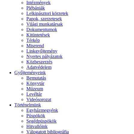
Intézmények
Plébániák
Lelkipásztori körzetek
Papok, szerzetesek
Világi munkatársak
Dokumentumok
Kitüntetések
Térkép
Miserend
Linkgyűjtemény
Nyertes pályázatok
Közbeszerzés
Adatvédelem
Gyűjteményeink
Bemutatás
Könyvtár
Múzeum
Levéltár
Videósorozat
Történelmünk
Egyházmegyénk
Püspökök
Segédpüspökök
Hitvallóink
Válogatott bibliográfia