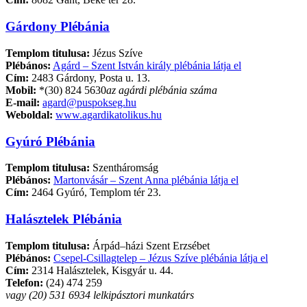
Gárdony Plébánia
Templom titulusa:
Jézus Szíve
Plébános:
Agárd – Szent István király plébánia látja el
Cím:
2483 Gárdony, Posta u. 13.
Mobil:
*(30) 824 5630
az agárdi plébánia száma
E-mail:
agard@puspokseg.hu
Weboldal:
www.agardikatolikus.hu
Gyúró Plébánia
Templom titulusa:
Szentháromság
Plébános:
Martonvásár – Szent Anna plébánia látja el
Cím:
2464 Gyúró, Templom tér 23.
Halásztelek Plébánia
Templom titulusa:
Árpád–házi Szent Erzsébet
Plébános:
Csepel-Csillagtelep – Jézus Szíve plébánia látja el
Cím:
2314 Halásztelek, Kisgyár u. 44.
Telefon:
(24) 474 259
vagy (20) 531 6934 lelkipásztori munkatárs