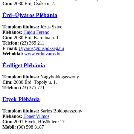
Cím:
2030 Érd, Csóka u. 7.
Érd–Újváros Plébánia
Templom titulusa:
Jézus Szíve
Plébános:
Hajdu Ferenc
Cím:
2030 Érd, Karolina u. 1.
Telefon:
(23) 365 211
E-mail:
Ujvaros@puspokseg.hu
Weboldal:
www.erdujvaros.hu
Érdliget Plébánia
Templom titulusa:
Nagyboldogasszony
Cím:
2030 Érd, Topoly u. 1.
Telefon:
(23) 375 771
Etyek Plébánia
Templom titulusa:
Sarlós Boldogasszony
Plébános:
Ébner Vilmos
Cím:
2091 Etyek, Hősök tere 17.
Mobil:
(30) 598 3187