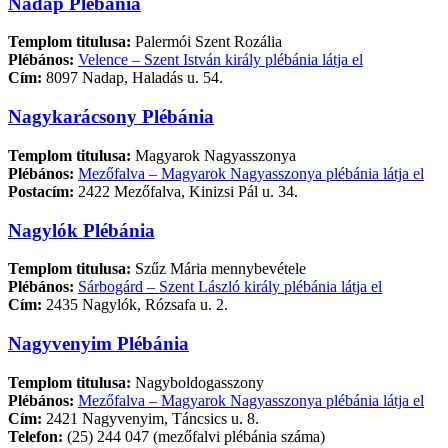
Nadap Plébánia
Templom titulusa:
Palermói Szent Rozália
Plébános:
Velence – Szent István király plébánia látja el
Cím:
8097 Nadap, Haladás u. 54.
Nagykarácsony Plébánia
Templom titulusa:
Magyarok Nagyasszonya
Plébános:
Mezőfalva – Magyarok Nagyasszonya plébánia látja el
Postacím:
2422 Mezőfalva, Kinizsi Pál u. 34.
Nagylók Plébánia
Templom titulusa:
Szűz Mária mennybevétele
Plébános:
Sárbogárd – Szent László király plébánia látja el
Cím:
2435 Nagylók, Rózsafa u. 2.
Nagyvenyim Plébánia
Templom titulusa:
Nagyboldogasszony
Plébános:
Mezőfalva – Magyarok Nagyasszonya plébánia látja el
Cím:
2421 Nagyvenyim, Táncsics u. 8.
Telefon:
(25) 244 047 (mezőfalvi plébánia száma)