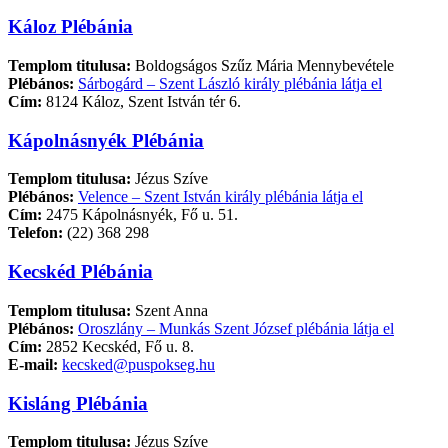
Káloz Plébánia
Templom titulusa:
Boldogságos Szűz Mária Mennybevétele
Plébános:
Sárbogárd – Szent László király plébánia látja el
Cím:
8124 Káloz, Szent István tér 6.
Kápolnásnyék Plébánia
Templom titulusa:
Jézus Szíve
Plébános:
Velence – Szent István király plébánia látja el
Cím:
2475 Kápolnásnyék, Fő u. 51.
Telefon:
(22) 368 298
Kecskéd Plébánia
Templom titulusa:
Szent Anna
Plébános:
Oroszlány – Munkás Szent József plébánia látja el
Cím:
2852 Kecskéd, Fő u. 8.
E-mail:
kecsked@puspokseg.hu
Kisláng Plébánia
Templom titulusa:
Jézus Szíve