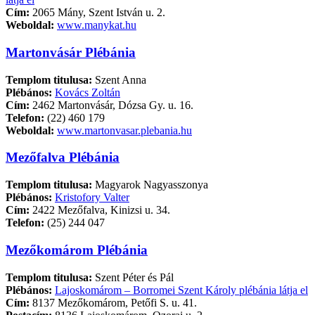
Cím:
2065 Mány, Szent István u. 2.
Weboldal:
www.manykat.hu
Martonvásár Plébánia
Templom titulusa:
Szent Anna
Plébános:
Kovács Zoltán
Cím:
2462 Martonvásár, Dózsa Gy. u. 16.
Telefon:
(22) 460 179
Weboldal:
www.martonvasar.plebania.hu
Mezőfalva Plébánia
Templom titulusa:
Magyarok Nagyasszonya
Plébános:
Kristofory Valter
Cím:
2422 Mezőfalva, Kinizsi u. 34.
Telefon:
(25) 244 047
Mezőkomárom Plébánia
Templom titulusa:
Szent Péter és Pál
Plébános:
Lajoskomárom – Borromei Szent Károly plébánia látja el
Cím:
8137 Mezőkomárom, Petőfi S. u. 41.