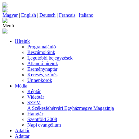
Magyar
|
English
|
Deutsch
|
Francais
|
Italiano
Menü
Híreink
Programajánló
Beszámolóink
Legutóbbi bejegyzések
Állandó híreink
Eseménynaptár
Keresés, szűrés
Ünnepkörök
Média
Képtár
Videótár
SZEM
A Székesfehérvári Egyházmegye Magazinja
Hangtár
Szentföld 2008
Napi evangélium
Adattár
Adattár