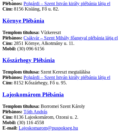
Plébános:
Polgárdi – Szent István király plébánia látja el
Cím:
8156 Kisláng, Fő u. 82.
Környe Plébánia
Templom titulusa:
Vízkereszt
Plébános:
Csákvár – Szent Mihály főangyal plébánia látja el
Cím:
2851 Környe, Alkotmány u. 11.
Mobil:
(30) 096 6156
Kőszárhegy Plébánia
Templom titulusa:
Szent Kereszt megtalálása
Plébános:
Polgárdi – Szent István király plébánia látja el
Cím:
8152 Kőszárhegy, Fő u. 95.
Lajoskomárom Plébánia
Templom titulusa:
Borromei Szent Károly
Plébános:
Tóth András
Cím:
8136 Lajoskomárom, Ozorai u. 2.
Mobil:
(30) 116 4558
E-mail:
Lajoskomarom@puspokseg.hu