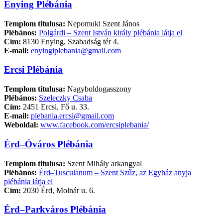
Enying Plébánia
Templom titulusa:
Nepomuki Szent János
Plébános:
Polgárdi – Szent István király plébánia látja el
Cím:
8130 Enying, Szabadság tér 4.
E-mail:
enyingiplebania@gmail.com
Ercsi Plébánia
Templom titulusa:
Nagyboldogasszony
Plébános:
Szeleczky Csaba
Cím:
2451 Ercsi, Fő u. 33.
E-mail:
plebania.ercsi@gmail.com
Weboldal:
www.facebook.com/ercsiplebania/
Érd–Óváros Plébánia
Templom titulusa:
Szent Mihály arkangyal
Plébános:
Érd–Tusculanum – Szent Szűz, az Egyház anyja
plébánia látja el
Cím:
2030 Érd, Molnár u. 6.
Érd–Parkváros Plébánia