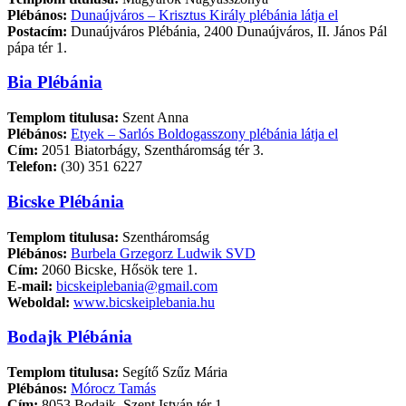
Plébános:
Dunaújváros – Krisztus Király plébánia látja el
Postacím:
Dunaújváros Plébánia, 2400 Dunaújváros, II. János Pál
pápa tér 1.
Bia Plébánia
Templom titulusa:
Szent Anna
Plébános:
Etyek – Sarlós Boldogasszony plébánia látja el
Cím:
2051 Biatorbágy, Szentháromság tér 3.
Telefon:
(30) 351 6227
Bicske Plébánia
Templom titulusa:
Szentháromság
Plébános:
Burbela Grzegorz Ludwik SVD
Cím:
2060 Bicske, Hősök tere 1.
E-mail:
bicskeiplebania@gmail.com
Weboldal:
www.bicskeiplebania.hu
Bodajk Plébánia
Templom titulusa:
Segítő Szűz Mária
Plébános:
Mórocz Tamás
Cím:
8053 Bodajk, Szent István tér 1.