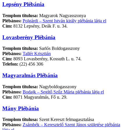
Lepsény Plébánia
Templom titulusa:
Magyarok Nagyasszonya
Plébános:
Polgárdi – Szent István király plébánia látja el
Cím:
8132 Lepsény, Deák F. u. 34.
Lovasberény Plébánia
Templom titulusa:
Sarlós Boldogasszony
Plébános:
Tallér Krisztián
Cím:
8093 Lovasberény, Kossuth L. u. 74.
Telefon:
(22) 456 306
Magyaralmás Plébánia
Templom titulusa:
Nagyboldogasszony
Plébános:
Bodajk – Segítő Szűz Mária plébánia látja el
Cím:
8071 Magyaralmás, Fő u. 29.
Mány Plébánia
Templom titulusa:
Szent Kereszt felmagasztalása
Plébános:
Zsámbék – Keresztelő Szent János születése plébánia
látja el