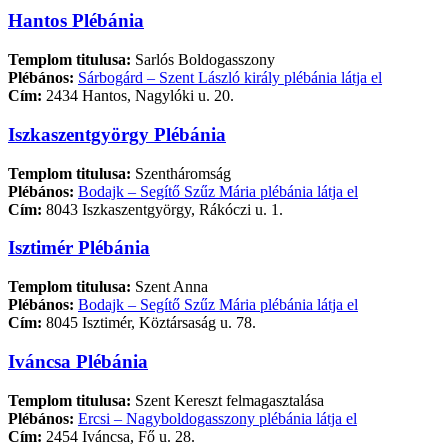
Hantos Plébánia
Templom titulusa:
Sarlós Boldogasszony
Plébános:
Sárbogárd – Szent László király plébánia látja el
Cím:
2434 Hantos, Nagylóki u. 20.
Iszkaszentgyörgy Plébánia
Templom titulusa:
Szentháromság
Plébános:
Bodajk – Segítő Szűz Mária plébánia látja el
Cím:
8043 Iszkaszentgyörgy, Rákóczi u. 1.
Isztimér Plébánia
Templom titulusa:
Szent Anna
Plébános:
Bodajk – Segítő Szűz Mária plébánia látja el
Cím:
8045 Isztimér, Köztársaság u. 78.
Iváncsa Plébánia
Templom titulusa:
Szent Kereszt felmagasztalása
Plébános:
Ercsi – Nagyboldogasszony plébánia látja el
Cím:
2454 Iváncsa, Fő u. 28.