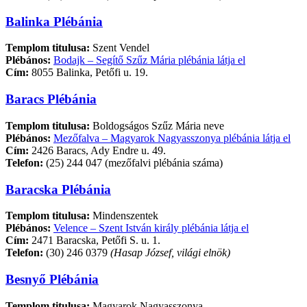
Balinka Plébánia
Templom titulusa:
Szent Vendel
Plébános:
Bodajk – Segítő Szűz Mária plébánia látja el
Cím:
8055 Balinka, Petőfi u. 19.
Baracs Plébánia
Templom titulusa:
Boldogságos Szűz Mária neve
Plébános:
Mezőfalva – Magyarok Nagyasszonya plébánia látja el
Cím:
2426 Baracs, Ady Endre u. 49.
Telefon:
(25) 244 047 (mezőfalvi plébánia száma)
Baracska Plébánia
Templom titulusa:
Mindenszentek
Plébános:
Velence – Szent István király plébánia látja el
Cím:
2471 Baracska, Petőfi S. u. 1.
Telefon:
(30) 246 0379
(Hasap József, világi elnök)
Besnyő Plébánia
Templom titulusa:
Magyarok Nagyasszonya