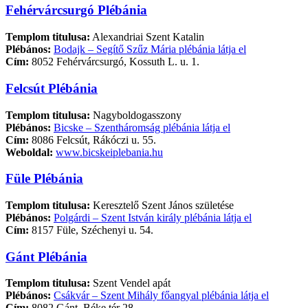
Fehérvárcsurgó Plébánia
Templom titulusa:
Alexandriai Szent Katalin
Plébános:
Bodajk – Segítő Szűz Mária plébánia látja el
Cím:
8052 Fehérvárcsurgó, Kossuth L. u. 1.
Felcsút Plébánia
Templom titulusa:
Nagyboldogasszony
Plébános:
Bicske – Szentháromság plébánia látja el
Cím:
8086 Felcsút, Rákóczi u. 55.
Weboldal:
www.bicskeiplebania.hu
Füle Plébánia
Templom titulusa:
Keresztelő Szent János születése
Plébános:
Polgárdi – Szent István király plébánia látja el
Cím:
8157 Füle, Széchenyi u. 54.
Gánt Plébánia
Templom titulusa:
Szent Vendel apát
Plébános:
Csákvár – Szent Mihály főangyal plébánia látja el
Cím:
8082 Gánt, Béke tér 28.