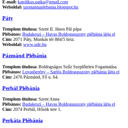
E-mail:
katolikus.patka@gmail.com
Weboldal:
szentannaplebania.blogspot.hu
Páty
Templom titulusa:
Szent II. János Pál pápa
Plébános:
Budakeszi – Havas Boldogasszony plébánia látja el
Cím:
2071 Páty, Munkás tér 884/5 hrsz.
Weboldal:
www.ude.hu
Pázmánd Plébánia
Templom titulusa:
Boldogságos Szűz Szeplőtelen Fogantatása
Plébános:
Lovasberény – Sarlós Boldogasszony plébánia látja el
Cím:
2476 Pázmánd, Fő u. 64.
Perbál Plébánia
Templom titulusa:
Szent Anna
Plébános:
Budakeszi – Havas Boldogasszony plébánia látja el
Cím:
2074 Perbál, Hősök tere 1.
Perkáta Plébánia