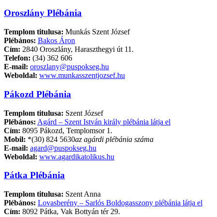
Oroszlány Plébánia
Templom titulusa:
Munkás Szent József
Plébános:
Bakos Áron
Cím:
2840 Oroszlány, Haraszthegyi út 11.
Telefon:
(34) 362 606
E-mail:
oroszlany@puspokseg.hu
Weboldal:
www.munkasszentjozsef.hu
Pákozd Plébánia
Templom titulusa:
Szent József
Plébános:
Agárd – Szent István király plébánia látja el
Cím:
8095 Pákozd, Templomsor 1.
Mobil:
*(30) 824 5630
az agárdi plébánia száma
E-mail:
agard@puspokseg.hu
Weboldal:
www.agardikatolikus.hu
Pátka Plébánia
Templom titulusa:
Szent Anna
Plébános:
Lovasberény – Sarlós Boldogasszony plébánia látja el
Cím:
8092 Pátka, Vak Bottyán tér 29.