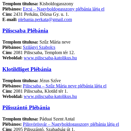
Templom titulusa:
Kisboldogasszony
Plébános:
Ercsi – Nagyboldogasszony plébánia látja el
Cím:
2431 Perkáta, Dózsa Gy. u. 1.
E-mail:
plebania.perkata@gmail.com
Piliscsaba Plébánia
Templom titulusa:
Szűz Mária neve
Plébános:
Szilágyi Szabolcs
Cím:
2081 Piliscsaba, Templom tér 12.
Weboldal:
www.piliscsaba-katolikus.hu
Klotildliget Plébánia
Templom titulusa:
Jézus Szíve
Plébános:
Piliscsaba – Szűz Mária neve plébánia látja el
Cím:
2081 Piliscsaba, Klotild tér 1.
Weboldal:
www.piliscsaba-katolikus.hu
Pilisszántó Plébánia
Templom titulusa:
Páduai Szent Antal
Plébános:
Pilisvörösvár – Nagyboldogasszony plébánia látja el
Cím:
2095 Pilisszántó, Szabadság út 1.