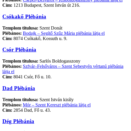
Cím:
1213 Budapest, Szent István út 216.
Csókakő Plébánia
Templom titulusa:
Szent Donát
Plébános:
Bodajk – Segítő Szűz Mária plébánia látja el
Cím:
8074 Csókakő, Kossuth u. 9.
Csór Plébánia
Templom titulusa:
Sarlós Boldogasszony
Plébános:
Szfvár–Felsőváros – Szent Sebestyén vértanú plébánia
látja el
Cím:
8041 Csór, Fő u. 10.
Dad Plébánia
Templom titulusa:
Szent István király
Plébános:
Mór – Szent Kereszt plébánia látja el
Cím:
2854 Dad, Fő u. 43.
Dég Plébánia