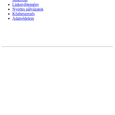
Linkgyűjtemény
Nyertes pályázatok
Közbeszerzés
Adatvédelem