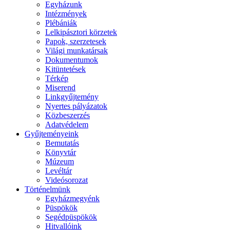
Egyházunk
Intézmények
Plébániák
Lelkipásztori körzetek
Papok, szerzetesek
Világi munkatársak
Dokumentumok
Kitüntetések
Térkép
Miserend
Linkgyűjtemény
Nyertes pályázatok
Közbeszerzés
Adatvédelem
Gyűjteményeink
Bemutatás
Könyvtár
Múzeum
Levéltár
Videósorozat
Történelmünk
Egyházmegyénk
Püspökök
Segédpüspökök
Hitvallóink