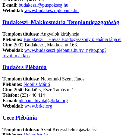
E-mail:
budakeszi@puspokseg.hu
Weboldal:
www.budakeszi-plebania.hu
Budakeszi–Makkosmária Templomigazgatóság
Templom titulusa:
Angyalok királynéja
Plébános:
Budakeszi – Havas Boldogasszony plébánia látja el
Cím:
2092 Budakeszi, Makkosi út 163.
Weboldal:
www.budakeszi-plebania.hu/rv_nyito.php?
rovat=makkos
Budaörs Plébánia
Templom titulusa:
Nepomuki Szent János
Plébános:
Nobilis Márió
Cím:
2040 Budaörs, Esze Tamás u. 1.
Telefon:
(23) 440 414
E-mail:
plebaniahivatal@brke.org
Weboldal:
www.brke.org
Cece Plébánia
Templom titulusa:
Szent Kereszt felmagasztalása
Plébános:
Helter István