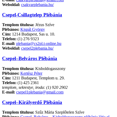
Weboldal:
csakvarplebania.hu/
Csepel-Csillagtelep Plébánia
Templom titulusa:
Jézus Szíve
Plébános:
Kispál György
Cím:
1214 Budapest, Sas u. 10.
Telefon:
(1) 276 9323
E-mail:
plebania@cs2pl.t-online.hu
Weboldal:
csepel2plebania.hu/
Csepel–Belváros Plébánia
Templom titulusa:
Kisboldogasszony
Plébános:
Kertész Péter
Cím:
1211 Budapest, Templom u. 29.
Telefon:
(1) 425 2361
templom, sekrestye, iroda: (1) 920 2902
E-mail:
csepel1plebania@gmail.com
Csepel–Királyerdő Plébánia
Templom titulusa:
Szűz Mária Szeplőtelen Szíve
Plébános:
Csepel–Belváros – Kisboldogasszony plébánia látja el