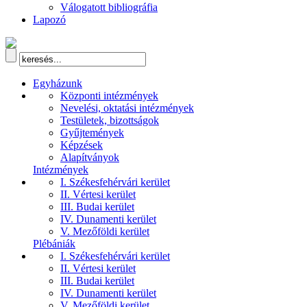
Válogatott bibliográfia
Lapozó
Egyházunk
Központi intézmények
Nevelési, oktatási intézmények
Testületek, bizottságok
Gyűjtemények
Képzések
Alapítványok
Intézmények
I. Székesfehérvári kerület
II. Vértesi kerület
III. Budai kerület
IV. Dunamenti kerület
V. Mezőföldi kerület
Plébániák
I. Székesfehérvári kerület
II. Vértesi kerület
III. Budai kerület
IV. Dunamenti kerület
V. Mezőföldi kerület