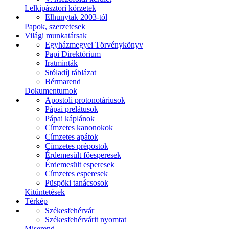
Lelkipásztori körzetek
Elhunytak 2003-tól
Papok, szerzetesek
Világi munkatársak
Egyházmegyei Törvénykönyv
Papi Direktórium
Iratminták
Stóladíj táblázat
Bérmarend
Dokumentumok
Apostoli protonotáriusok
Pápai prelátusok
Pápai káplánok
Címzetes kanonokok
Címzetes apátok
Címzetes prépostok
Érdemesült főesperesek
Érdemesült esperesek
Címzetes esperesek
Püspöki tanácsosok
Kitüntetések
Térkép
Székesfehérvár
Székesfehérvárit nyomtat
Miserend