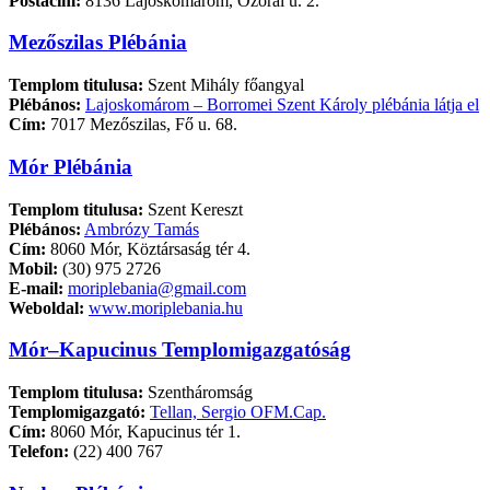
Postacím:
8136 Lajoskomárom, Ozorai u. 2.
Mezőszilas Plébánia
Templom titulusa:
Szent Mihály főangyal
Plébános:
Lajoskomárom – Borromei Szent Károly plébánia látja el
Cím:
7017 Mezőszilas, Fő u. 68.
Mór Plébánia
Templom titulusa:
Szent Kereszt
Plébános:
Ambrózy Tamás
Cím:
8060 Mór, Köztársaság tér 4.
Mobil:
(30) 975 2726
E-mail:
moriplebania@gmail.com
Weboldal:
www.moriplebania.hu
Mór–Kapucinus Templomigazgatóság
Templom titulusa:
Szentháromság
Templomigazgató:
Tellan, Sergio OFM.Cap.
Cím:
8060 Mór, Kapucinus tér 1.
Telefon:
(22) 400 767