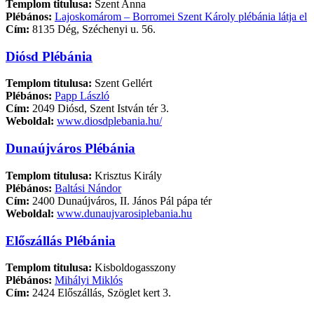
Templom titulusa:
Szent Anna
Plébános:
Lajoskomárom – Borromei Szent Károly plébánia látja el
Cím:
8135 Dég, Széchenyi u. 56.
Diósd Plébánia
Templom titulusa:
Szent Gellért
Plébános:
Papp László
Cím:
2049 Diósd, Szent István tér 3.
Weboldal:
www.diosdplebania.hu/
Dunaújváros Plébánia
Templom titulusa:
Krisztus Király
Plébános:
Baltási Nándor
Cím:
2400 Dunaújváros, II. János Pál pápa tér
Weboldal:
www.dunaujvarosiplebania.hu
Előszállás Plébánia
Templom titulusa:
Kisboldogasszony
Plébános:
Mihályi Miklós
Cím:
2424 Előszállás, Szöglet kert 3.