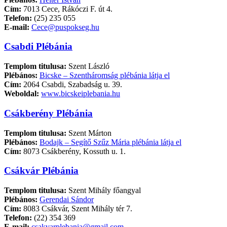
Cím:
7013 Cece, Rákóczi F. út 4.
Telefon:
(25) 235 055
E-mail:
Cece@puspokseg.hu
Csabdi Plébánia
Templom titulusa:
Szent László
Plébános:
Bicske – Szentháromság plébánia látja el
Cím:
2064 Csabdi, Szabadság u. 39.
Weboldal:
www.bicskeiplebania.hu
Csákberény Plébánia
Templom titulusa:
Szent Márton
Plébános:
Bodajk – Segítő Szűz Mária plébánia látja el
Cím:
8073 Csákberény, Kossuth u. 1.
Csákvár Plébánia
Templom titulusa:
Szent Mihály főangyal
Plébános:
Gerendai Sándor
Cím:
8083 Csákvár, Szent Mihály tér 7.
Telefon:
(22) 354 369
E-mail:
csakvarplebania@gmail.com