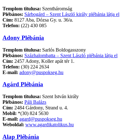
Templom titulusa:
Szentháromság
Plébános:
Sárbogárd – Szent László király plébánia látja el
Cím:
8127 Aba, Dózsa Gy. u. 36/a.
Telefon:
(22) 430 085
Adony Plébánia
Templom titulusa:
Sarlós Boldogasszony
Plébános:
Százhalombatta – Szent László plébánia látja el
Cím:
2457 Adony, Koller apát tér 1.
Telefon:
(30) 224 2634
E-mail:
adony@puspokseg.hu
Agárd Plébánia
Templom titulusa:
Szent István király
Plébános:
Páli Balázs
Cím:
2484 Gárdony, Strand u. 4.
Mobil:
*(30) 824 5630
E-mail:
agard@puspokseg.hu
Weboldal:
www.agardikatolikus.hu
Alap Plébánia