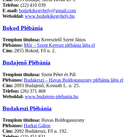
Telefon:
(22) 410 039
E-mail:
bodajkikegyhely@gmail.com
Weboldal:
www.bodajkikegyhely.hu
Bokod Plébánia
Templom titulusa:
Keresztelő Szent János
Plébános:
Mór – Szent Kereszt plébánia látja el
Cím:
2855 Bokod, Fő u. 2.
Budajenő Plébánia
Templom titulusa:
Szent Péter és Pál
Plébános:
Budakeszi – Havas Boldogasszony plébánia látja el
Cím:
2093 Budajenő, Kossuth L. u. 25.
Telefon:
(26) 371 468
Weboldal:
www.budajeno-plebania.hu
Budakeszi Plébánia
Templom titulusa:
Havas Boldogasszony
Plébános:
Harkai Gábor
Cím:
2092 Budakeszi, Fő u. 192.
Telefon:
(23) 451 831