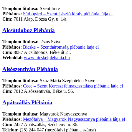
Templom titulusa:
Szent Imre
Plébános:
Sárbogárd – Szent László király plébánia látja el
Cím:
7011 Alap, Dózsa Gy. u. 1/a.
Alcsútdoboz Plébánia
Templom titulusa:
Jézus Szíve
Plébános:
Bicske – Szentháromság plébánia látja el
Cím:
8087 Alcsútdoboz, Béke út 21.
Weboldal:
www.bicskeiplebania.hu
Alsószentiván Plébánia
Templom titulusa:
Szűz Mária Szeplőtelen Szíve
Plébános:
Cece – Szent Kereszt felmagasztalása plébánia látja el
Cím:
7012 Alsószentiván, Béke u. 56.
Apátszállás Plébánia
Templom titulusa:
Magyarok Nagyasszonya
Plébános:
Mezőfalva – Magyarok Nagyasszonya plébánia látja el
Cím:
2427 Apátszállás, Széchenyi u. 86.
Telefon:
(25) 244 047 (mezőfalvi plébánia száma)