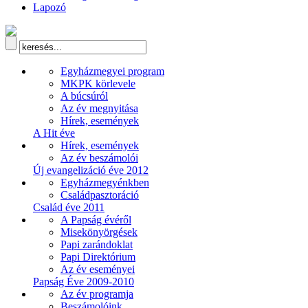
Lapozó
Egyházmegyei program
MKPK körlevele
A búcsúról
Az év megnyitása
Hírek, események
A Hit éve
Hírek, események
Az év beszámolói
Új evangelizáció éve 2012
Egyházmegyénkben
Családpasztoráció
Család éve 2011
A Papság évéről
Misekönyörgések
Papi zarándoklat
Papi Direktórium
Az év eseményei
Papság Éve 2009-2010
Az év programja
Beszámolóink