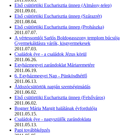
Első csütörtöki Eucharisztia ünnep (Almássy-telep)
2011.09.01.
Első csütörtöki Eucharisztia ünnep (Szárazrét)
2011.08.04.
Első csütörtöki Eucharisztia ünnep (Prohászka)
2011.07.07.
A vértessomlói Sarlós Boldogasszony templom búcsúja
Gyermekáldásra várók, kisgyermekesek
2011.07.03.
Családok éve - a családok Jézus körül
2011.06.26.
Egyházmegyei zarándoklat Máriaremetére
2011.06.19.
6. Egyházmegyei Nap - Pünkösdhétfő
2011.06.13.
Áldozócsütörtök napján szentségimádás
2011.06.02.
Első csütörtöki Eucharisztia ünnep (Felsőváros)
2011.06.02.
Bogner Mária Margit halálának évfordulója
2011.05.15.
Családok éve - nagyszülők zarándoklata
2011.05.13.
Papi továbbképzés