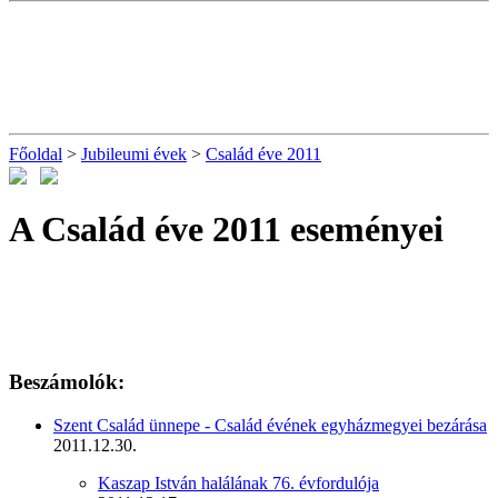
Főoldal
>
Jubileumi évek
>
Család éve 2011
A Család éve 2011 eseményei
Beszámolók:
Szent Család ünnepe - Család évének egyházmegyei bezárása
2011.12.30.
Kaszap István halálának 76. évfordulója