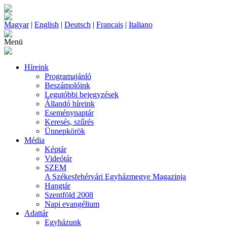
Magyar
|
English
|
Deutsch
|
Francais
|
Italiano
Menü
Híreink
Programajánló
Beszámolóink
Legutóbbi bejegyzések
Állandó híreink
Eseménynaptár
Keresés, szűrés
Ünnepkörök
Média
Képtár
Videótár
SZEM
A Székesfehérvári Egyházmegye Magazinja
Hangtár
Szentföld 2008
Napi evangélium
Adattár
Egyházunk