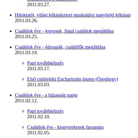
2011.03.27.
Hitoktatói, világi lelkipásztori munkatársi nagyböjti lelkinap
2011.03.26.
Családok éve - jegyesek, fiatal családok megáldása
2011.03.25.
Családok éve - édesapák, családfők megáldása
2011.03.19.
Papi továbbképzés
2011.03.17.
Első csütörtöki Eucharisztia ünnep (Öreghegy)
2011.03.03.
Családok éve - a házasság napja
2011.02.12.
Papi továbbképzés
2011.02.10.
Családok éve - kisgyerekesek farsangja
2011.02.05.