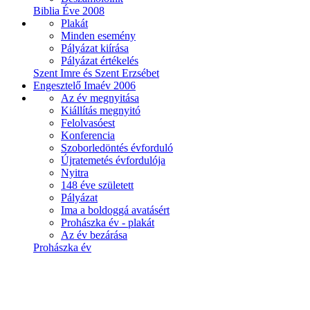
Biblia Éve 2008
Plakát
Minden esemény
Pályázat kiírása
Pályázat értékelés
Szent Imre és Szent Erzsébet
Engesztelő Imaév 2006
Az év megnyitása
Kiállítás megnyitó
Felolvasóest
Konferencia
Szoborledöntés évforduló
Újratemetés évfordulója
Nyitra
148 éve született
Pályázat
Ima a boldoggá avatásért
Prohászka év - plakát
Az év bezárása
Prohászka év