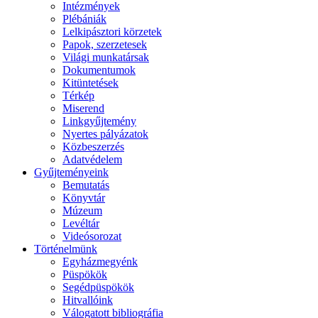
Intézmények
Plébániák
Lelkipásztori körzetek
Papok, szerzetesek
Világi munkatársak
Dokumentumok
Kitüntetések
Térkép
Miserend
Linkgyűjtemény
Nyertes pályázatok
Közbeszerzés
Adatvédelem
Gyűjteményeink
Bemutatás
Könyvtár
Múzeum
Levéltár
Videósorozat
Történelmünk
Egyházmegyénk
Püspökök
Segédpüspökök
Hitvallóink
Válogatott bibliográfia