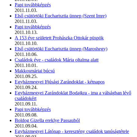
Papi továbbképzés
2011.11.03.
Első csütörtöki Eucharisztia ünnep (Szent Imre)
2011.11.03.
Papi továbbképzés
2011.10.13.
A 153 éve született Prohászka Ottokár püspök
2011.10.10.
Első csütörtöki Eucharisztia ünnep (Maroshegy)
2011.10.06.
Családok éve - családok Mária oltalma alatt
2011.10.01.
Makkosmáriai búcsú
2011.09.25.
Egyházmegyei Ifjúsági Zarándoklat - kétnapos
2011.09.24.
Egyházmegyei Zarándoklat Bodajkra - ima a válságban lévő
családokért
2011.09.11.
Papi továbbképzés
2011.09.08.
Boldog Gizella ereklye Passauból
2011.09.04.
Egyházmegyei Látónap - keresztény családok tanúságtétele
2011.09.03.