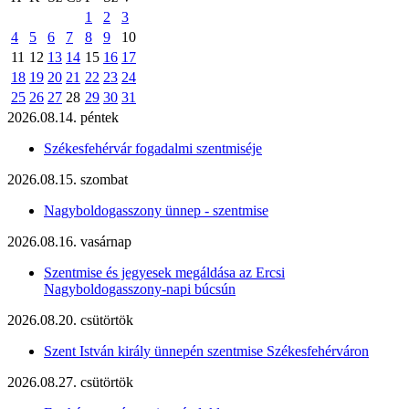
1
2
3
4
5
6
7
8
9
10
11
12
13
14
15
16
17
18
19
20
21
22
23
24
25
26
27
28
29
30
31
2026.08.14. péntek
Székesfehérvár fogadalmi szentmiséje
2026.08.15. szombat
Nagyboldogasszony ünnep - szentmise
2026.08.16. vasárnap
Szentmise és jegyesek megáldása az Ercsi
Nagyboldogasszony-napi búcsún
2026.08.20. csütörtök
Szent István király ünnepén szentmise Székesfehérváron
2026.08.27. csütörtök