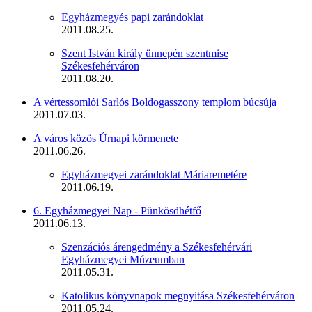
Egyházmegyés papi zarándoklat
2011.08.25.
Szent István király ünnepén szentmise
Székesfehérváron
2011.08.20.
A vértessomlói Sarlós Boldogasszony templom búcsúja
2011.07.03.
A város közös Úrnapi körmenete
2011.06.26.
Egyházmegyei zarándoklat Máriaremetére
2011.06.19.
6. Egyházmegyei Nap - Pünkösdhétfő
2011.06.13.
Szenzációs árengedmény a Székesfehérvári
Egyházmegyei Múzeumban
2011.05.31.
Katolikus könyvnapok megnyitása Székesfehérváron
2011.05.24.