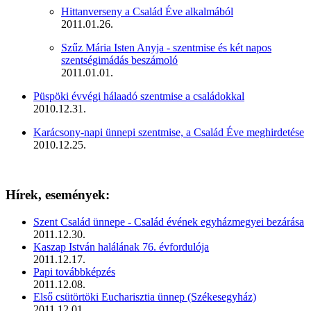
Hittanverseny a Család Éve alkalmából
2011.01.26.
Szűz Mária Isten Anyja - szentmise és két napos
szentségimádás beszámoló
2011.01.01.
Püspöki évvégi hálaadó szentmise a családokkal
2010.12.31.
Karácsony-napi ünnepi szentmise, a Család Éve meghirdetése
2010.12.25.
Hírek, események:
Szent Család ünnepe - Család évének egyházmegyei bezárása
2011.12.30.
Kaszap István halálának 76. évfordulója
2011.12.17.
Papi továbbképzés
2011.12.08.
Első csütörtöki Eucharisztia ünnep (Székesegyház)
2011.12.01.