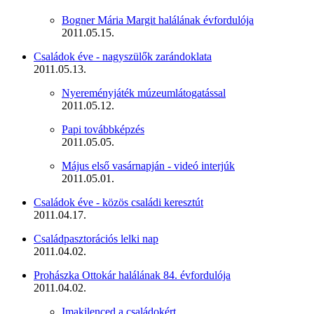
Bogner Mária Margit halálának évfordulója
2011.05.15.
Családok éve - nagyszülők zarándoklata
2011.05.13.
Nyereményjáték múzeumlátogatással
2011.05.12.
Papi továbbképzés
2011.05.05.
Május első vasárnapján - videó interjúk
2011.05.01.
Családok éve - közös családi keresztút
2011.04.17.
Családpasztorációs lelki nap
2011.04.02.
Prohászka Ottokár halálának 84. évfordulója
2011.04.02.
Imakilenced a családokért