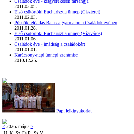
Családok éve - kisgyerekesek farsangja
2011.02.05.
Első csütörtöki Eucharisztia ünnep (Ciszterci)
2011.02.03.
Püspöki előadás Balassagyarmaton a Családok évében
2011.01.28.
Első csütörtöki Eucharisztia ünnep (Víziváros)
2011.01.06.
Családok éve - imádság a családokért
2011.01.01.
Karácsony-napi ünnepi szentmise
2010.12.25.
Papi lelkigyakorlat
<
2026. május
>
H
K
Sz
Cs
P
Sz
V