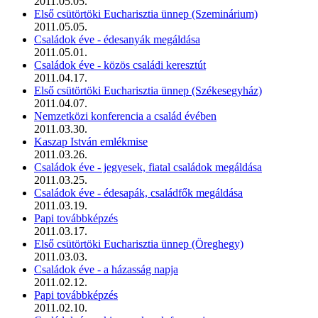
2011.05.05.
Első csütörtöki Eucharisztia ünnep (Szeminárium)
2011.05.05.
Családok éve - édesanyák megáldása
2011.05.01.
Családok éve - közös családi keresztút
2011.04.17.
Első csütörtöki Eucharisztia ünnep (Székesegyház)
2011.04.07.
Nemzetközi konferencia a család évében
2011.03.30.
Kaszap István emlékmise
2011.03.26.
Családok éve - jegyesek, fiatal családok megáldása
2011.03.25.
Családok éve - édesapák, családfők megáldása
2011.03.19.
Papi továbbképzés
2011.03.17.
Első csütörtöki Eucharisztia ünnep (Öreghegy)
2011.03.03.
Családok éve - a házasság napja
2011.02.12.
Papi továbbképzés
2011.02.10.